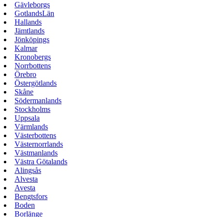
Gävleborgs
GotlandsLän
Hallands
Jämtlands
Jönköpings
Kalmar
Kronobergs
Norrbottens
Örebro
Östergötlands
Skåne
Södermanlands
Stockholms
Uppsala
Värmlands
Västerbottens
Västernorrlands
Västmanlands
Västra Götalands
Alingsås
Alvesta
Avesta
Bengtsfors
Boden
Borlänge