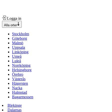
Logga in
Alla orter
Stockholm
Göteborg
Malmö
Uppsala
Linköping
Umeå
Luleå
Norrköping
Helsingborg
Örebro
Västerås
Hägersten
Nacka
Halmstad
Bagarmossen
Blekinge
Dalarnas