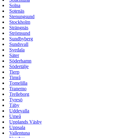
Solna
Sotenäs
Stenungsund
Stockholm
Strängnäs
Strömsund
Sundbyberg
Sundsvall
Svedala
Säter
Söderhamn
Södertälje
Tierp
Timrå
Tomelilla
Tranemo
Trelleborg
Tyresö
Täby
Uddevalla
Umeå
Upplands Väsby
Uppsala
Vallentuna