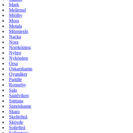
Mark
Mellerud
Mjölby
Mora
Motala
Mönsterås
Nacka
Nora
Norrköping
Nybro
Nyköping
Orsa
Oskarshamn
Ovanåker
Partille
Ronneby
Sala
Sandviken
Sigtuna
Simrishamn
Skara
Skellefteå
Skövde
Sollefteå
Sollentuna