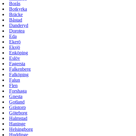
Borås
Botkyrka
Bräcke
Båstad
Danderyd
Dorotea
Eda
Ekerö
Eksjö
Enköping
Eslöv
Fagersta
Falkenberg
Falköping
Falun
Flen
Forshaga
Gnesta
Gotland
Grästorp
Göteborg
Halmstad
Haninge
Helsingborg
Huddinge