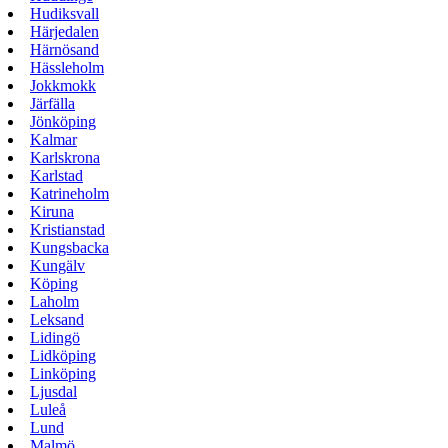
Hudiksvall
Härjedalen
Härnösand
Hässleholm
Jokkmokk
Järfälla
Jönköping
Kalmar
Karlskrona
Karlstad
Katrineholm
Kiruna
Kristianstad
Kungsbacka
Kungälv
Köping
Laholm
Leksand
Lidingö
Lidköping
Linköping
Ljusdal
Luleå
Lund
Malmö