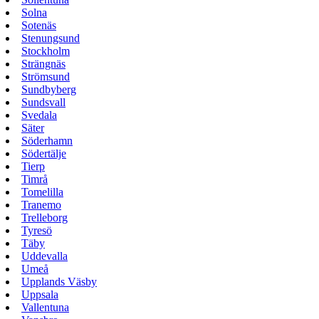
Solna
Sotenäs
Stenungsund
Stockholm
Strängnäs
Strömsund
Sundbyberg
Sundsvall
Svedala
Säter
Söderhamn
Södertälje
Tierp
Timrå
Tomelilla
Tranemo
Trelleborg
Tyresö
Täby
Uddevalla
Umeå
Upplands Väsby
Uppsala
Vallentuna