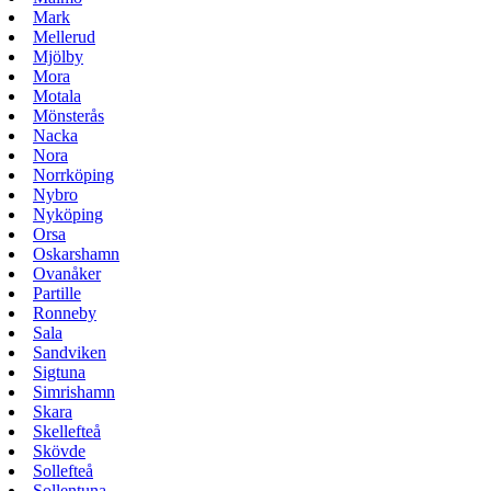
Mark
Mellerud
Mjölby
Mora
Motala
Mönsterås
Nacka
Nora
Norrköping
Nybro
Nyköping
Orsa
Oskarshamn
Ovanåker
Partille
Ronneby
Sala
Sandviken
Sigtuna
Simrishamn
Skara
Skellefteå
Skövde
Sollefteå
Sollentuna