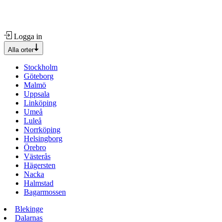
Logga in
Alla orter
Stockholm
Göteborg
Malmö
Uppsala
Linköping
Umeå
Luleå
Norrköping
Helsingborg
Örebro
Västerås
Hägersten
Nacka
Halmstad
Bagarmossen
Blekinge
Dalarnas