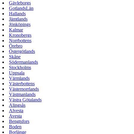
Gävleborgs
GotlandsLän
Hallands
Jämtlands
Jönköpings
Kalmar
Kronobergs
Norrbottens
Örebro
Östergötlands
Skåne
Södermanlands
Stockholms
Uppsala
Värmlands
Västerbottens
Västernorrlands
Västmanlands
Västra Götalands
Alingsås
Alvesta
Avesta
Bengtsfors
Boden
Borlänge