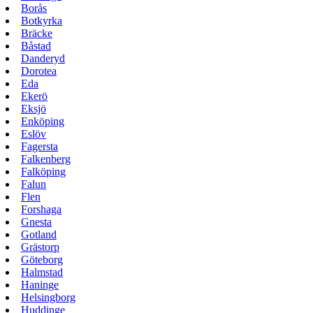
Borås
Botkyrka
Bräcke
Båstad
Danderyd
Dorotea
Eda
Ekerö
Eksjö
Enköping
Eslöv
Fagersta
Falkenberg
Falköping
Falun
Flen
Forshaga
Gnesta
Gotland
Grästorp
Göteborg
Halmstad
Haninge
Helsingborg
Huddinge