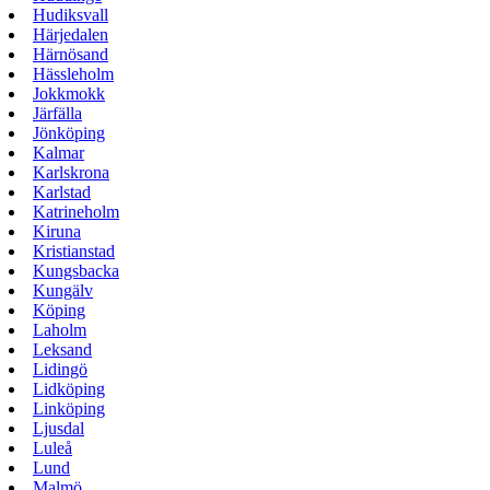
Hudiksvall
Härjedalen
Härnösand
Hässleholm
Jokkmokk
Järfälla
Jönköping
Kalmar
Karlskrona
Karlstad
Katrineholm
Kiruna
Kristianstad
Kungsbacka
Kungälv
Köping
Laholm
Leksand
Lidingö
Lidköping
Linköping
Ljusdal
Luleå
Lund
Malmö