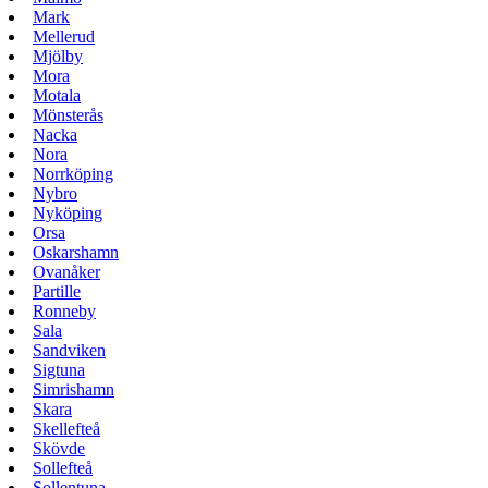
Mark
Mellerud
Mjölby
Mora
Motala
Mönsterås
Nacka
Nora
Norrköping
Nybro
Nyköping
Orsa
Oskarshamn
Ovanåker
Partille
Ronneby
Sala
Sandviken
Sigtuna
Simrishamn
Skara
Skellefteå
Skövde
Sollefteå
Sollentuna