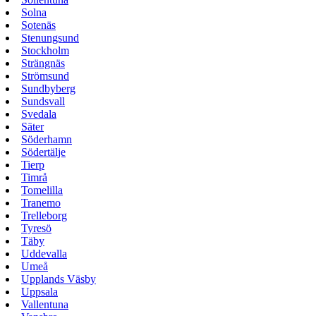
Solna
Sotenäs
Stenungsund
Stockholm
Strängnäs
Strömsund
Sundbyberg
Sundsvall
Svedala
Säter
Söderhamn
Södertälje
Tierp
Timrå
Tomelilla
Tranemo
Trelleborg
Tyresö
Täby
Uddevalla
Umeå
Upplands Väsby
Uppsala
Vallentuna