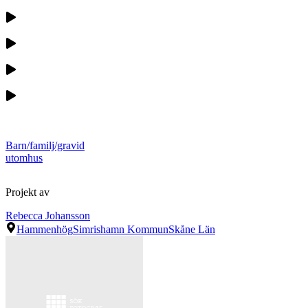
Barn/familj/gravid
utomhus
Projekt av
Rebecca Johansson
Hammenhög
Simrishamn Kommun
Skåne Län