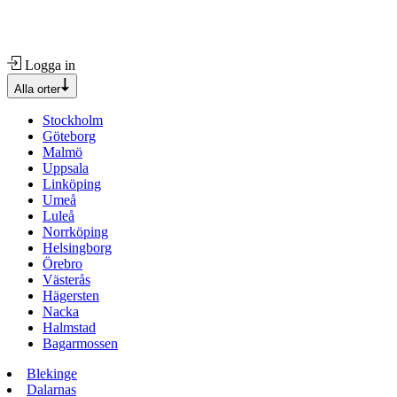
Logga in
Alla orter
Stockholm
Göteborg
Malmö
Uppsala
Linköping
Umeå
Luleå
Norrköping
Helsingborg
Örebro
Västerås
Hägersten
Nacka
Halmstad
Bagarmossen
Blekinge
Dalarnas