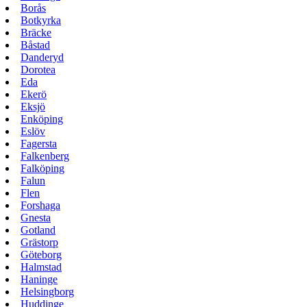
Borås
Botkyrka
Bräcke
Båstad
Danderyd
Dorotea
Eda
Ekerö
Eksjö
Enköping
Eslöv
Fagersta
Falkenberg
Falköping
Falun
Flen
Forshaga
Gnesta
Gotland
Grästorp
Göteborg
Halmstad
Haninge
Helsingborg
Huddinge