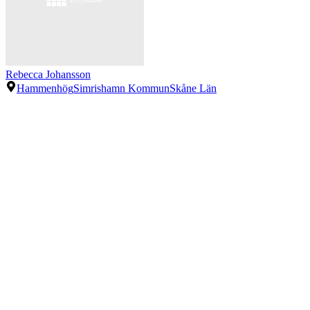
Rebecca Johansson
Hammenhög
Simrishamn Kommun
Skåne Län