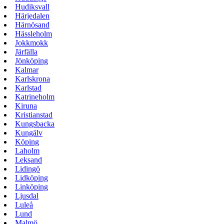
Hudiksvall
Härjedalen
Härnösand
Hässleholm
Jokkmokk
Järfälla
Jönköping
Kalmar
Karlskrona
Karlstad
Katrineholm
Kiruna
Kristianstad
Kungsbacka
Kungälv
Köping
Laholm
Leksand
Lidingö
Lidköping
Linköping
Ljusdal
Luleå
Lund
Malmö