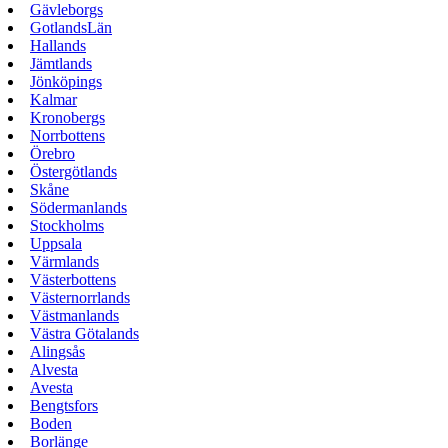
Gävleborgs
GotlandsLän
Hallands
Jämtlands
Jönköpings
Kalmar
Kronobergs
Norrbottens
Örebro
Östergötlands
Skåne
Södermanlands
Stockholms
Uppsala
Värmlands
Västerbottens
Västernorrlands
Västmanlands
Västra Götalands
Alingsås
Alvesta
Avesta
Bengtsfors
Boden
Borlänge