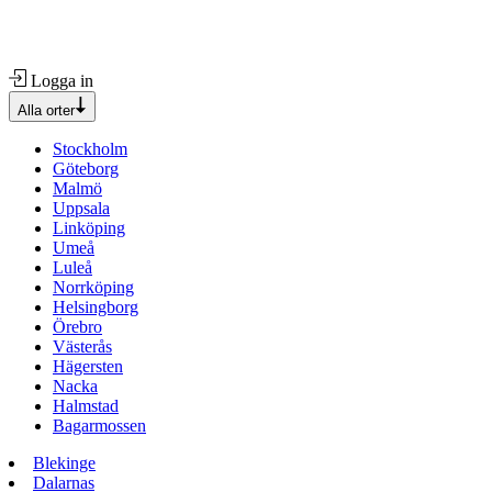
Logga in
Alla orter
Stockholm
Göteborg
Malmö
Uppsala
Linköping
Umeå
Luleå
Norrköping
Helsingborg
Örebro
Västerås
Hägersten
Nacka
Halmstad
Bagarmossen
Blekinge
Dalarnas