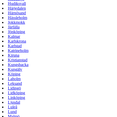
Hudiksvall
Härjedalen
Härnösand
Hässleholm
Jokkmokk
Järfälla
Jönköping
Kalmar
Karlskrona
Karlstad
Katrineholm
Kiruna
Kristianstad
Kungsbacka
Kungälv
Köping
Laholm
Leksand
Lidingö
Lidköping
Linköping
Ljusdal
Luleå
Lund
Malmö