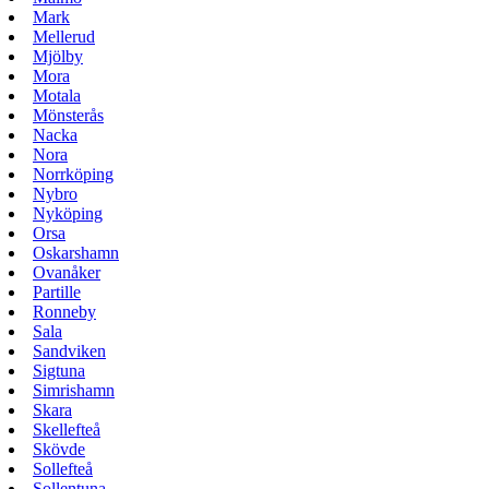
Mark
Mellerud
Mjölby
Mora
Motala
Mönsterås
Nacka
Nora
Norrköping
Nybro
Nyköping
Orsa
Oskarshamn
Ovanåker
Partille
Ronneby
Sala
Sandviken
Sigtuna
Simrishamn
Skara
Skellefteå
Skövde
Sollefteå
Sollentuna