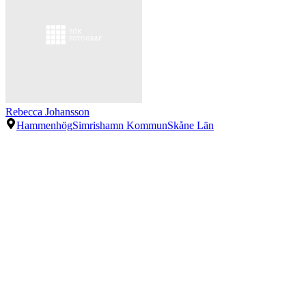
Rebecca Johansson
Hammenhög
Simrishamn Kommun
Skåne Län