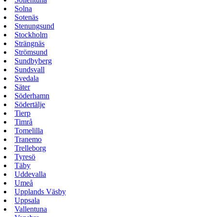
Solna
Sotenäs
Stenungsund
Stockholm
Strängnäs
Strömsund
Sundbyberg
Sundsvall
Svedala
Säter
Söderhamn
Södertälje
Tierp
Timrå
Tomelilla
Tranemo
Trelleborg
Tyresö
Täby
Uddevalla
Umeå
Upplands Väsby
Uppsala
Vallentuna