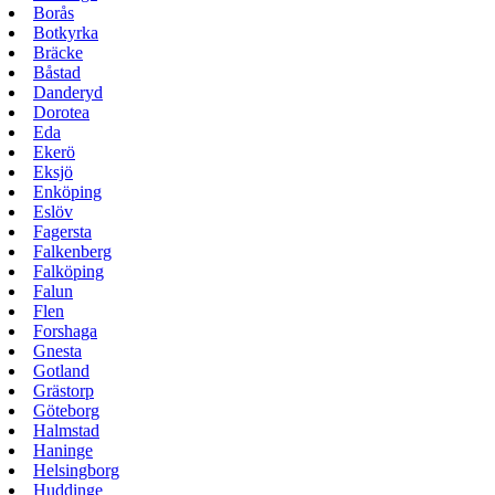
Borås
Botkyrka
Bräcke
Båstad
Danderyd
Dorotea
Eda
Ekerö
Eksjö
Enköping
Eslöv
Fagersta
Falkenberg
Falköping
Falun
Flen
Forshaga
Gnesta
Gotland
Grästorp
Göteborg
Halmstad
Haninge
Helsingborg
Huddinge