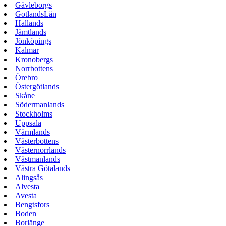
Gävleborgs
GotlandsLän
Hallands
Jämtlands
Jönköpings
Kalmar
Kronobergs
Norrbottens
Örebro
Östergötlands
Skåne
Södermanlands
Stockholms
Uppsala
Värmlands
Västerbottens
Västernorrlands
Västmanlands
Västra Götalands
Alingsås
Alvesta
Avesta
Bengtsfors
Boden
Borlänge