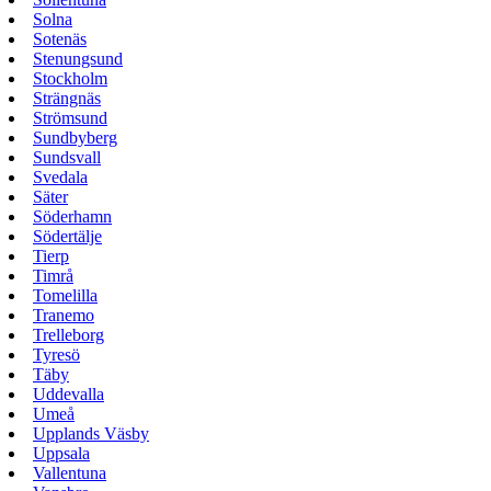
Solna
Sotenäs
Stenungsund
Stockholm
Strängnäs
Strömsund
Sundbyberg
Sundsvall
Svedala
Säter
Söderhamn
Södertälje
Tierp
Timrå
Tomelilla
Tranemo
Trelleborg
Tyresö
Täby
Uddevalla
Umeå
Upplands Väsby
Uppsala
Vallentuna