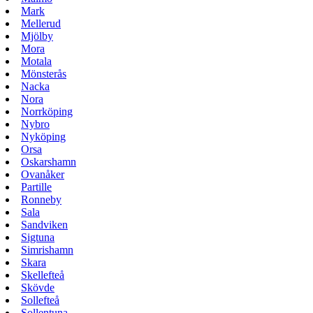
Mark
Mellerud
Mjölby
Mora
Motala
Mönsterås
Nacka
Nora
Norrköping
Nybro
Nyköping
Orsa
Oskarshamn
Ovanåker
Partille
Ronneby
Sala
Sandviken
Sigtuna
Simrishamn
Skara
Skellefteå
Skövde
Sollefteå
Sollentuna