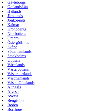
Gävleborgs
GotlandsLän
Hallands
Jämtlands
Jönköpings
Kalmar
Kronobergs
Norrbottens
Örebro
Östergötlands
Skåne
Södermanlands
Stockholms
Uppsala
Värmlands
Västerbottens
Västernorrlands
Västmanlands
Västra Götalands
Alingsås
Alvesta
Avesta
Bengtsfors
Boden
Borlänge