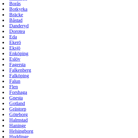
Borås
Botkyrka
Bräcke
Båstad
Danderyd
Dorotea
Eda
Ekerö
Eksjö
Enköping
Eslöv
Fagersta
Falkenberg
Falköping
Falun
Flen
Forshaga
Gnesta
Gotland
Grästorp
Göteborg
Halmstad
Haninge
Helsingborg
Huddinge