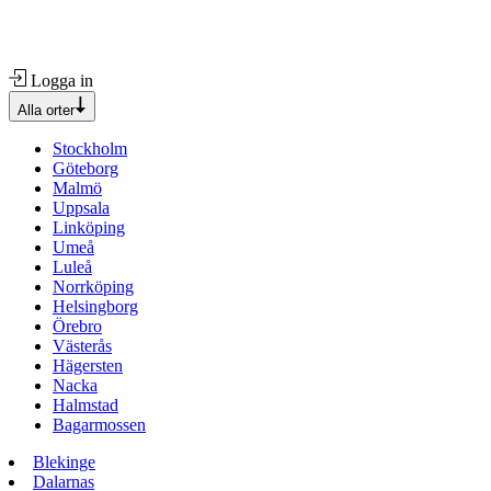
Logga in
Alla orter
Stockholm
Göteborg
Malmö
Uppsala
Linköping
Umeå
Luleå
Norrköping
Helsingborg
Örebro
Västerås
Hägersten
Nacka
Halmstad
Bagarmossen
Blekinge
Dalarnas