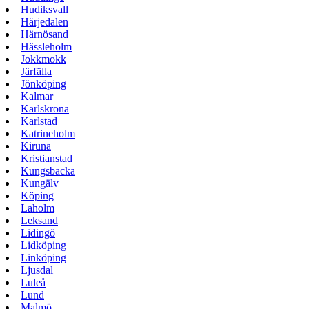
Hudiksvall
Härjedalen
Härnösand
Hässleholm
Jokkmokk
Järfälla
Jönköping
Kalmar
Karlskrona
Karlstad
Katrineholm
Kiruna
Kristianstad
Kungsbacka
Kungälv
Köping
Laholm
Leksand
Lidingö
Lidköping
Linköping
Ljusdal
Luleå
Lund
Malmö