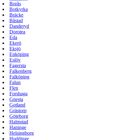
Borås
Botkyrka
Bräcke
Båstad
Danderyd
Dorotea
Eda
Ekerö
Eksjö
Enköping
Eslöv
Fagersta
Falkenberg
Falköping
Falun
Flen
Forshaga
Gnesta
Gotland
Grästorp
Göteborg
Halmstad
Haninge
Helsingborg
Huddinge