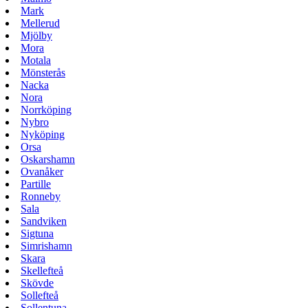
Mark
Mellerud
Mjölby
Mora
Motala
Mönsterås
Nacka
Nora
Norrköping
Nybro
Nyköping
Orsa
Oskarshamn
Ovanåker
Partille
Ronneby
Sala
Sandviken
Sigtuna
Simrishamn
Skara
Skellefteå
Skövde
Sollefteå
Sollentuna