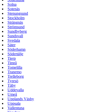
Solna
Sotenäs
Stenungsund
Stockholm
Strängnäs
Strömsund
Sundbyberg
Sundsvall
Svedala
Säter
Söderhamn
Södertälje
Tierp
Timrå
Tomelilla
Tranemo
Trelleborg
Tyresö
Täby
Uddevalla
Umeå
Upplands Väsby
Uppsala
Vallentuna