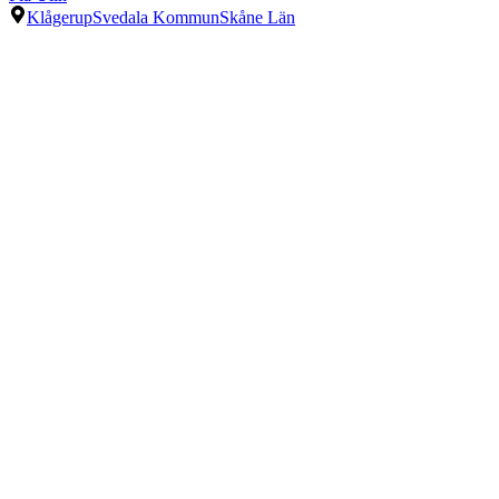
Klågerup
Svedala Kommun
Skåne Län