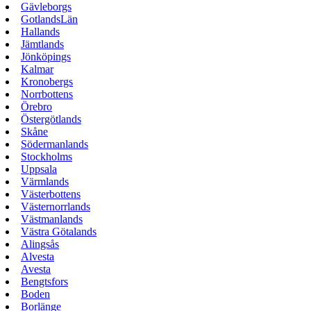
Gävleborgs
GotlandsLän
Hallands
Jämtlands
Jönköpings
Kalmar
Kronobergs
Norrbottens
Örebro
Östergötlands
Skåne
Södermanlands
Stockholms
Uppsala
Värmlands
Västerbottens
Västernorrlands
Västmanlands
Västra Götalands
Alingsås
Alvesta
Avesta
Bengtsfors
Boden
Borlänge