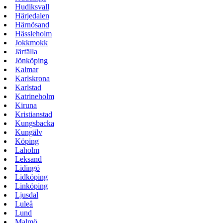
Hudiksvall
Härjedalen
Härnösand
Hässleholm
Jokkmokk
Järfälla
Jönköping
Kalmar
Karlskrona
Karlstad
Katrineholm
Kiruna
Kristianstad
Kungsbacka
Kungälv
Köping
Laholm
Leksand
Lidingö
Lidköping
Linköping
Ljusdal
Luleå
Lund
Malmö