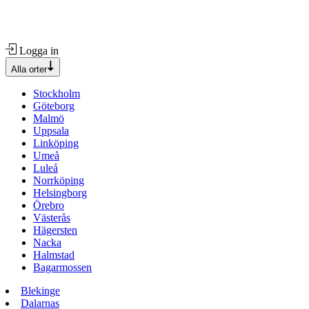
Logga in
Alla orter
Stockholm
Göteborg
Malmö
Uppsala
Linköping
Umeå
Luleå
Norrköping
Helsingborg
Örebro
Västerås
Hägersten
Nacka
Halmstad
Bagarmossen
Blekinge
Dalarnas