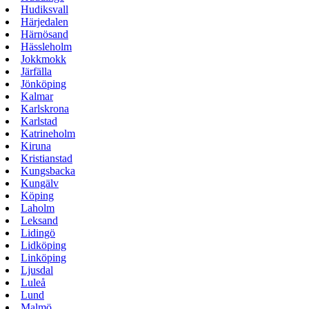
Hudiksvall
Härjedalen
Härnösand
Hässleholm
Jokkmokk
Järfälla
Jönköping
Kalmar
Karlskrona
Karlstad
Katrineholm
Kiruna
Kristianstad
Kungsbacka
Kungälv
Köping
Laholm
Leksand
Lidingö
Lidköping
Linköping
Ljusdal
Luleå
Lund
Malmö