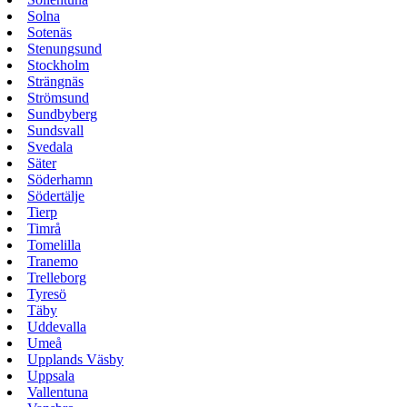
Solna
Sotenäs
Stenungsund
Stockholm
Strängnäs
Strömsund
Sundbyberg
Sundsvall
Svedala
Säter
Söderhamn
Södertälje
Tierp
Timrå
Tomelilla
Tranemo
Trelleborg
Tyresö
Täby
Uddevalla
Umeå
Upplands Väsby
Uppsala
Vallentuna