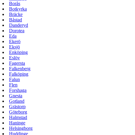
Borås
Botkyrka
Bräcke
Båstad
Danderyd
Dorotea
Eda
Ekerö
Eksjö
Enköping
Eslöv
Fagersta
Falkenberg
Falköping
Falun
Flen
Forshaga
Gnesta
Gotland
Grästorp
Göteborg
Halmstad
Haninge
Helsingborg
Huddinge