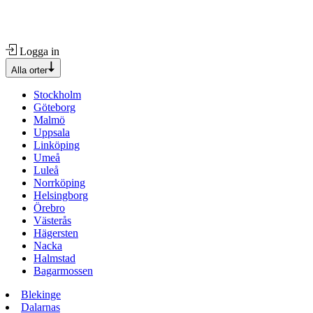
Logga in
Alla orter
Stockholm
Göteborg
Malmö
Uppsala
Linköping
Umeå
Luleå
Norrköping
Helsingborg
Örebro
Västerås
Hägersten
Nacka
Halmstad
Bagarmossen
Blekinge
Dalarnas