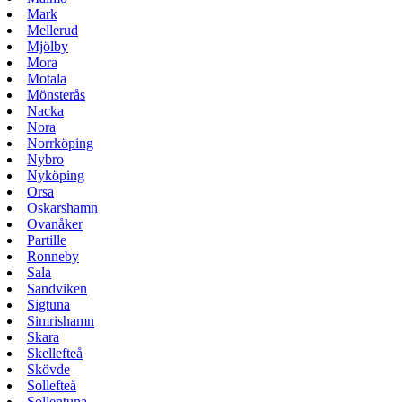
Mark
Mellerud
Mjölby
Mora
Motala
Mönsterås
Nacka
Nora
Norrköping
Nybro
Nyköping
Orsa
Oskarshamn
Ovanåker
Partille
Ronneby
Sala
Sandviken
Sigtuna
Simrishamn
Skara
Skellefteå
Skövde
Sollefteå
Sollentuna