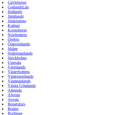
Gävleborgs
GotlandsLän
Hallands
Jämtlands
Jönköpings
Kalmar
Kronobergs
Norrbottens
Örebro
Östergötlands
Skåne
Södermanlands
Stockholms
Uppsala
Värmlands
Västerbottens
Västernorrlands
Västmanlands
Västra Götalands
Alingsås
Alvesta
Avesta
Bengtsfors
Boden
Borlänge