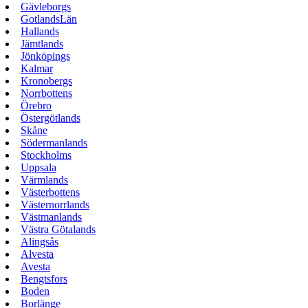
Gävleborgs
GotlandsLän
Hallands
Jämtlands
Jönköpings
Kalmar
Kronobergs
Norrbottens
Örebro
Östergötlands
Skåne
Södermanlands
Stockholms
Uppsala
Värmlands
Västerbottens
Västernorrlands
Västmanlands
Västra Götalands
Alingsås
Alvesta
Avesta
Bengtsfors
Boden
Borlänge