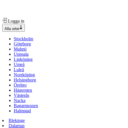
Logga in
Alla orter
Stockholm
Göteborg
Malmö
Uppsala
Linköping
Umeå
Luleå
Norrköping
Helsingborg
Örebro
Hägersten
Västerås
Nacka
Bagarmossen
Halmstad
Blekinge
Dalarnas