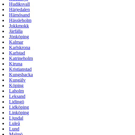
Hudiksvall
Härjedalen
Härnösand
Hässleholm
Jokkmokk
Järfälla
Jönköping
Kalmar
Karlskrona
Karlstad
Katrineholm
Kiruna
Kristianstad
Kungsbacka
Kungälv
Köping
Laholm
Leksand
Lidingö
Lidköping
Linköping
Ljusdal
Luleå
Lund
Malmö