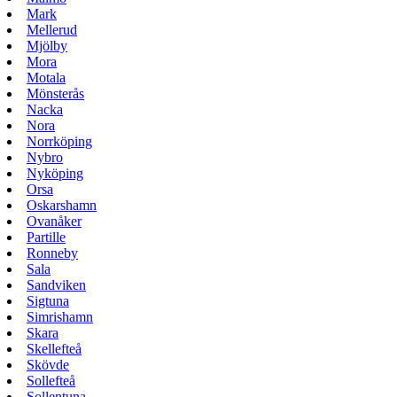
Mark
Mellerud
Mjölby
Mora
Motala
Mönsterås
Nacka
Nora
Norrköping
Nybro
Nyköping
Orsa
Oskarshamn
Ovanåker
Partille
Ronneby
Sala
Sandviken
Sigtuna
Simrishamn
Skara
Skellefteå
Skövde
Sollefteå
Sollentuna