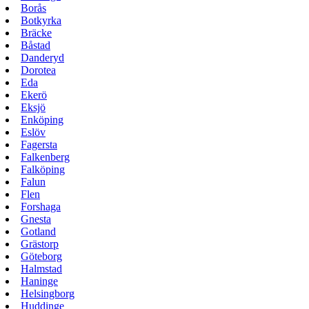
Borås
Botkyrka
Bräcke
Båstad
Danderyd
Dorotea
Eda
Ekerö
Eksjö
Enköping
Eslöv
Fagersta
Falkenberg
Falköping
Falun
Flen
Forshaga
Gnesta
Gotland
Grästorp
Göteborg
Halmstad
Haninge
Helsingborg
Huddinge