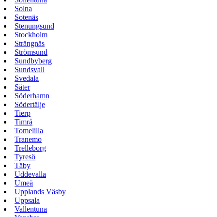
Solna
Sotenäs
Stenungsund
Stockholm
Strängnäs
Strömsund
Sundbyberg
Sundsvall
Svedala
Säter
Söderhamn
Södertälje
Tierp
Timrå
Tomelilla
Tranemo
Trelleborg
Tyresö
Täby
Uddevalla
Umeå
Upplands Väsby
Uppsala
Vallentuna