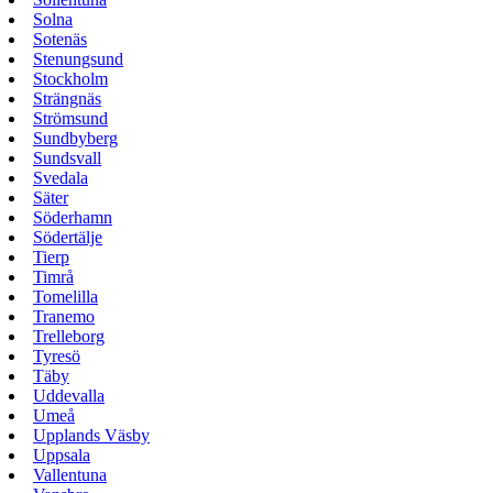
Solna
Sotenäs
Stenungsund
Stockholm
Strängnäs
Strömsund
Sundbyberg
Sundsvall
Svedala
Säter
Söderhamn
Södertälje
Tierp
Timrå
Tomelilla
Tranemo
Trelleborg
Tyresö
Täby
Uddevalla
Umeå
Upplands Väsby
Uppsala
Vallentuna