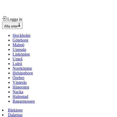
Logga in
Alla orter
Stockholm
Göteborg
Malmö
Uppsala
Linköping
Umeå
Luleå
Norrköping
Helsingborg
Örebro
Västerås
Hägersten
Nacka
Halmstad
Bagarmossen
Blekinge
Dalarnas