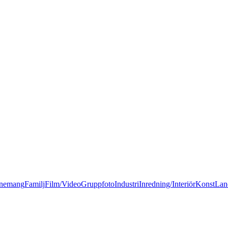
nemang
Familj
Film/Video
Gruppfoto
Industri
Inredning/Interiör
Konst
Lan