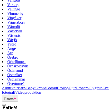
Vansbro
Varberg
Vellinge
Vimmerby
Vingåker
Vänersborg
Värmdö
Västervik
Västerås
Växjö
Ystad
Ånge
Åre
Örebro
Örkelljunga
Örnsköldsvik
Östersund
Österåker
Östhammar
Övertorneå
Arkitektur
Barn/Baby/Gravid
Bostad
Bröllop
Djur
Drönare/Flygfoto
Eve
fotografi
Videoproduktion
Filtrera