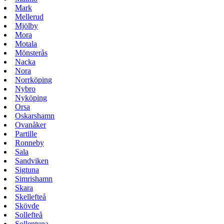
Mark
Mellerud
Mjölby
Mora
Motala
Mönsterås
Nacka
Nora
Norrköping
Nybro
Nyköping
Orsa
Oskarshamn
Ovanåker
Partille
Ronneby
Sala
Sandviken
Sigtuna
Simrishamn
Skara
Skellefteå
Skövde
Sollefteå
Sollentuna