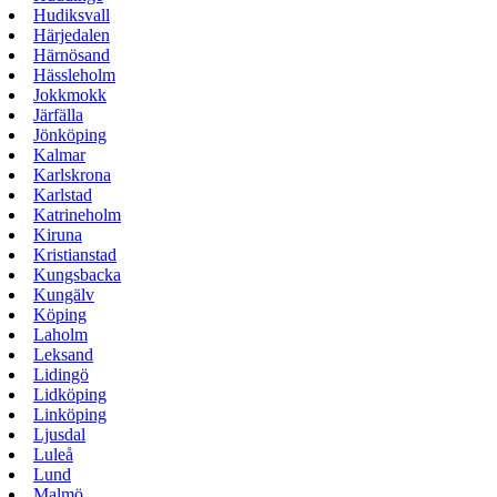
Hudiksvall
Härjedalen
Härnösand
Hässleholm
Jokkmokk
Järfälla
Jönköping
Kalmar
Karlskrona
Karlstad
Katrineholm
Kiruna
Kristianstad
Kungsbacka
Kungälv
Köping
Laholm
Leksand
Lidingö
Lidköping
Linköping
Ljusdal
Luleå
Lund
Malmö