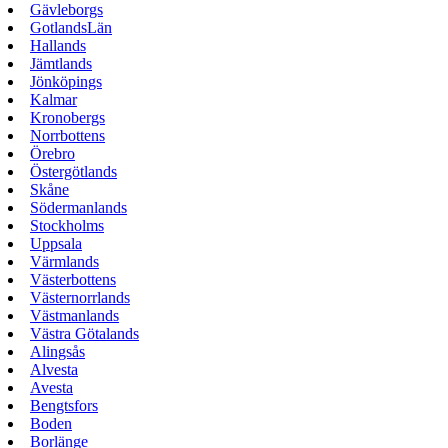
Gävleborgs
GotlandsLän
Hallands
Jämtlands
Jönköpings
Kalmar
Kronobergs
Norrbottens
Örebro
Östergötlands
Skåne
Södermanlands
Stockholms
Uppsala
Värmlands
Västerbottens
Västernorrlands
Västmanlands
Västra Götalands
Alingsås
Alvesta
Avesta
Bengtsfors
Boden
Borlänge