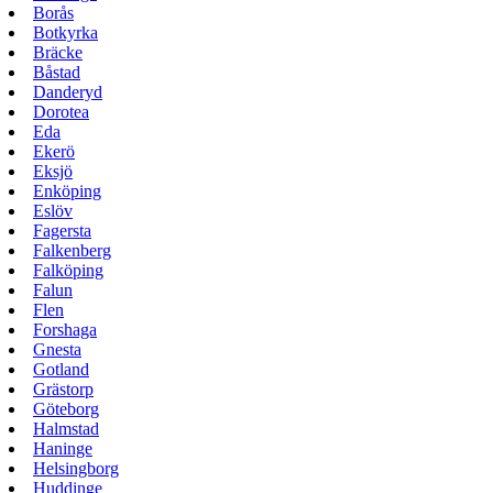
Borås
Botkyrka
Bräcke
Båstad
Danderyd
Dorotea
Eda
Ekerö
Eksjö
Enköping
Eslöv
Fagersta
Falkenberg
Falköping
Falun
Flen
Forshaga
Gnesta
Gotland
Grästorp
Göteborg
Halmstad
Haninge
Helsingborg
Huddinge