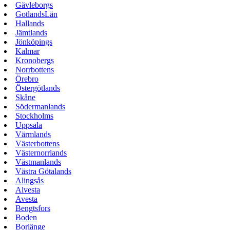
Gävleborgs
GotlandsLän
Hallands
Jämtlands
Jönköpings
Kalmar
Kronobergs
Norrbottens
Örebro
Östergötlands
Skåne
Södermanlands
Stockholms
Uppsala
Värmlands
Västerbottens
Västernorrlands
Västmanlands
Västra Götalands
Alingsås
Alvesta
Avesta
Bengtsfors
Boden
Borlänge