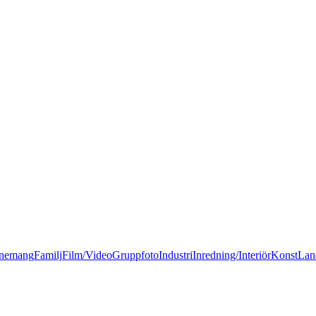
nemang
Familj
Film/Video
Gruppfoto
Industri
Inredning/Interiör
Konst
Lan