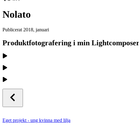
Nolato
Publicerat
2018, januari
Produktfotografering i min Lightcomposer
Eget projekt - ung kvinna med lilja