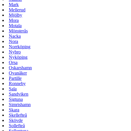
Mark
Mellerud
Mjölby
Mora
Motala
Mönsterås
Nacka
Nora
Norrköping
Nybro
Nyköping
Orsa
Oskarshamn
Ovanåker
Partille
Ronneby
Sala
Sandviken
Sigtuna
Simrishamn
Skara
Skellefteå
Skövde
Sollefteå
Sollentuna