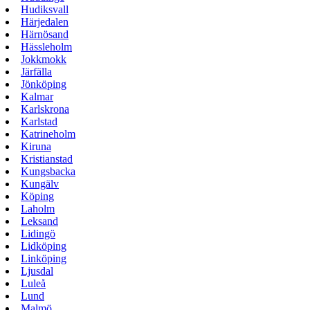
Hudiksvall
Härjedalen
Härnösand
Hässleholm
Jokkmokk
Järfälla
Jönköping
Kalmar
Karlskrona
Karlstad
Katrineholm
Kiruna
Kristianstad
Kungsbacka
Kungälv
Köping
Laholm
Leksand
Lidingö
Lidköping
Linköping
Ljusdal
Luleå
Lund
Malmö