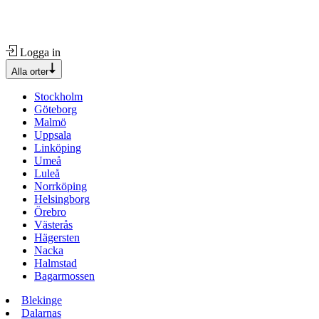
Logga in
Alla orter
Stockholm
Göteborg
Malmö
Uppsala
Linköping
Umeå
Luleå
Norrköping
Helsingborg
Örebro
Västerås
Hägersten
Nacka
Halmstad
Bagarmossen
Blekinge
Dalarnas