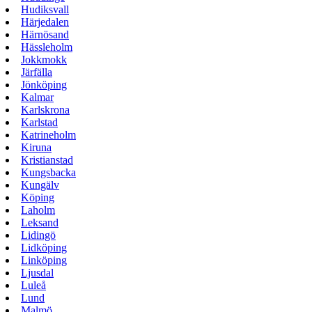
Hudiksvall
Härjedalen
Härnösand
Hässleholm
Jokkmokk
Järfälla
Jönköping
Kalmar
Karlskrona
Karlstad
Katrineholm
Kiruna
Kristianstad
Kungsbacka
Kungälv
Köping
Laholm
Leksand
Lidingö
Lidköping
Linköping
Ljusdal
Luleå
Lund
Malmö