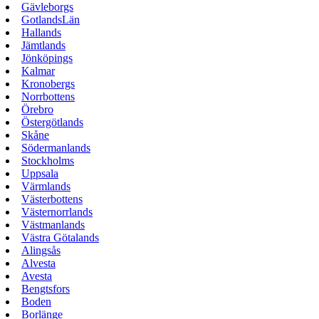
Gävleborgs
GotlandsLän
Hallands
Jämtlands
Jönköpings
Kalmar
Kronobergs
Norrbottens
Örebro
Östergötlands
Skåne
Södermanlands
Stockholms
Uppsala
Värmlands
Västerbottens
Västernorrlands
Västmanlands
Västra Götalands
Alingsås
Alvesta
Avesta
Bengtsfors
Boden
Borlänge