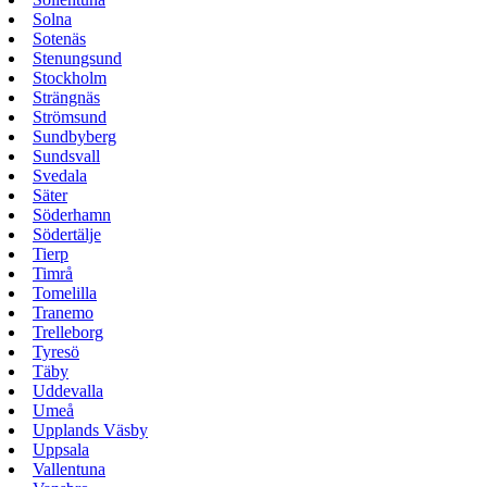
Solna
Sotenäs
Stenungsund
Stockholm
Strängnäs
Strömsund
Sundbyberg
Sundsvall
Svedala
Säter
Söderhamn
Södertälje
Tierp
Timrå
Tomelilla
Tranemo
Trelleborg
Tyresö
Täby
Uddevalla
Umeå
Upplands Väsby
Uppsala
Vallentuna