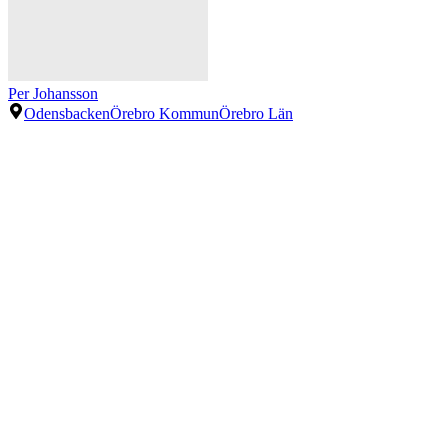
Per Johansson
Odensbacken
Örebro Kommun
Örebro Län