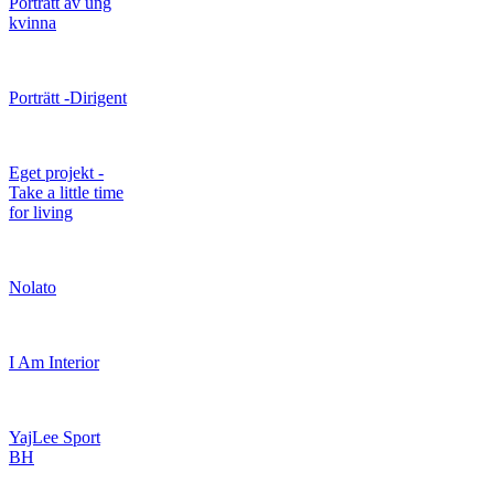
Porträtt av ung
kvinna
Porträtt -Dirigent
Eget projekt -
Take a little time
for living
Nolato
I Am Interior
YajLee Sport
BH