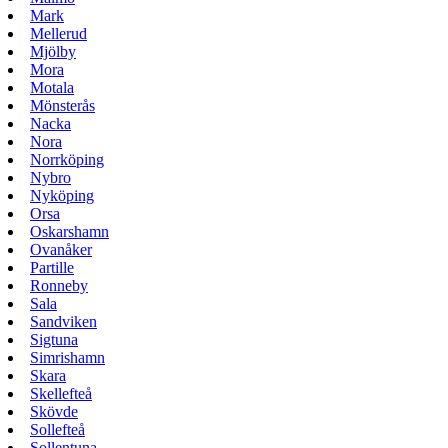
Mark
Mellerud
Mjölby
Mora
Motala
Mönsterås
Nacka
Nora
Norrköping
Nybro
Nyköping
Orsa
Oskarshamn
Ovanåker
Partille
Ronneby
Sala
Sandviken
Sigtuna
Simrishamn
Skara
Skellefteå
Skövde
Sollefteå
Sollentuna