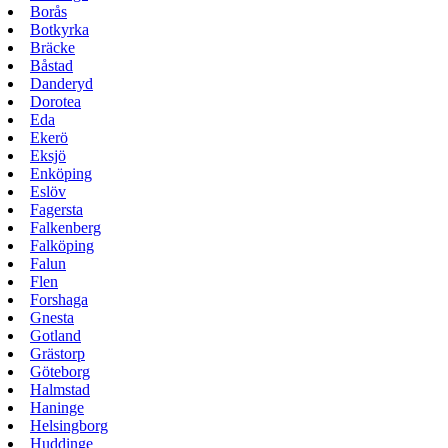
Borås
Botkyrka
Bräcke
Båstad
Danderyd
Dorotea
Eda
Ekerö
Eksjö
Enköping
Eslöv
Fagersta
Falkenberg
Falköping
Falun
Flen
Forshaga
Gnesta
Gotland
Grästorp
Göteborg
Halmstad
Haninge
Helsingborg
Huddinge