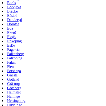
Borås
Botkyrka
Bräcke
Båstad
Danderyd
Dorotea
Eda
Ekerö
Eksjö
Enköping
Eslöv
Fagersta
Falkenberg
Falköping
Falun
Flen
Forshaga
Gnesta
Gotland
Grästorp
Göteborg
Halmstad
Haninge
Helsingborg
Huddinge