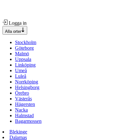
Logga in
Alla orter
Stockholm
Göteborg
Malmö
Uppsala
Linköping
Umeå
Luleå
Norrköping
Helsingborg
Örebro
Västerås
Hägersten
Nacka
Halmstad
Bagarmossen
Blekinge
Dalarnas