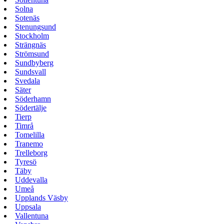
Solna
Sotenäs
Stenungsund
Stockholm
Strängnäs
Strömsund
Sundbyberg
Sundsvall
Svedala
Säter
Söderhamn
Södertälje
Tierp
Timrå
Tomelilla
Tranemo
Trelleborg
Tyresö
Täby
Uddevalla
Umeå
Upplands Väsby
Uppsala
Vallentuna