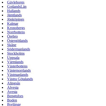
Gävleborgs
GotlandsLän
Hallands
Jämtlands
Jönköpings
Kalmar
Kronobergs
Norrbottens
Örebro
Östergötlands
Skåne
Södermanlands
Stockholms
Uppsala
Värmlands
Västerbottens
Västernorrlands
Västmanlands
Västra Götalands
Alingsås
Alvesta
Avesta
Bengtsfors
Boden
Borlänge