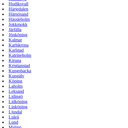
Hudiksvall
Härjedalen
Härnösand
Hässleholm
Jokkmokk
Järfälla
Jönköping
Kalmar
Karlskrona
Karlstad
Katrineholm
Kiruna
Kristianstad
Kungsbacka
Kungälv
Köping
Laholm
Leksand
Lidingö
Lidköping
Linköping
Ljusdal
Luleå
Lund
Malmö