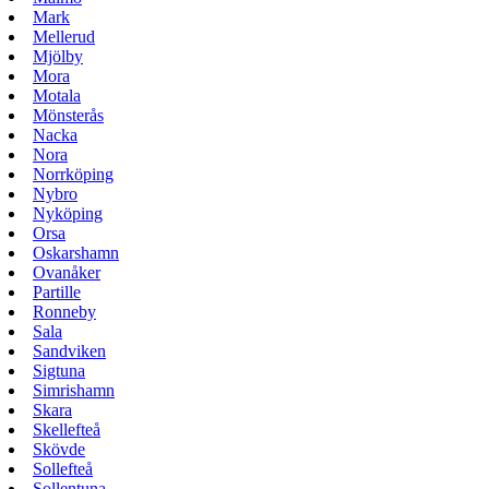
Mark
Mellerud
Mjölby
Mora
Motala
Mönsterås
Nacka
Nora
Norrköping
Nybro
Nyköping
Orsa
Oskarshamn
Ovanåker
Partille
Ronneby
Sala
Sandviken
Sigtuna
Simrishamn
Skara
Skellefteå
Skövde
Sollefteå
Sollentuna