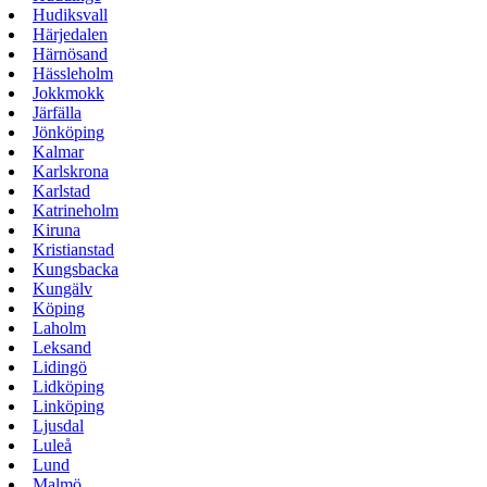
Hudiksvall
Härjedalen
Härnösand
Hässleholm
Jokkmokk
Järfälla
Jönköping
Kalmar
Karlskrona
Karlstad
Katrineholm
Kiruna
Kristianstad
Kungsbacka
Kungälv
Köping
Laholm
Leksand
Lidingö
Lidköping
Linköping
Ljusdal
Luleå
Lund
Malmö