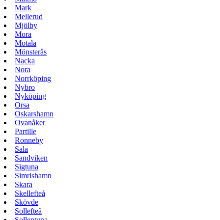
Mark
Mellerud
Mjölby
Mora
Motala
Mönsterås
Nacka
Nora
Norrköping
Nybro
Nyköping
Orsa
Oskarshamn
Ovanåker
Partille
Ronneby
Sala
Sandviken
Sigtuna
Simrishamn
Skara
Skellefteå
Skövde
Sollefteå
Sollentuna