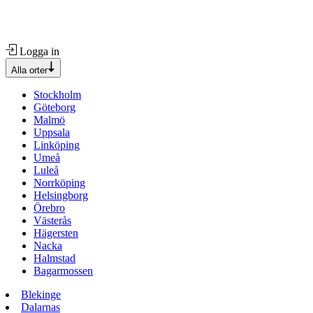
Logga in
Alla orter
Stockholm
Göteborg
Malmö
Uppsala
Linköping
Umeå
Luleå
Norrköping
Helsingborg
Örebro
Västerås
Hägersten
Nacka
Halmstad
Bagarmossen
Blekinge
Dalarnas