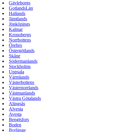
Gävleborgs
GotlandsLän
Hallands
Jämtlands
Jönköpings
Kalmar
Kronobergs
Norrbottens
Örebro
Östergötlands
Skåne
Södermanlands
Stockholms
Uppsala
Värmlands
Västerbottens
Västernorrlands
Västmanlands
Västra Götalands
Alingsås
Alvesta
Avesta
Bengtsfors
Boden
Borlänge