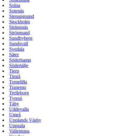
Solna
Sotenäs
Stenungsund
Stockholm
Strängnäs
Strömsund
Sundbyberg
Sundsvall
Svedala
Säter
Söderhamn
Södertälje
Tierp
Timrå
Tomelilla
Tranemo
Trelleborg
Tyresö
Täby
Uddevalla
Umeå
Upplands Väsby
Uppsala
Vallentuna