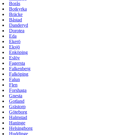
Borås
Botkyrka
Bräcke
Båstad
Danderyd
Dorotea
Eda
Ekerö
Eksjö
Enköping
Eslöv
Fagersta
Falkenberg
Falköping
Falun
Flen
Forshaga
Gnesta
Gotland
Grästorp
Göteborg
Halmstad
Haninge
Helsingborg
Huddinge