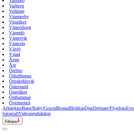
Vansbro
Varberg
Vellinge
Vimmerby
Vingåker
Vänersborg
Värmdö
Västervik
Västerås
Växjö
Ystad
Ånge
Åre
Örebro
Örkelljunga
Örnsköldsvik
Östersund
Österåker
Östhammar
Övertorneå
Arkitektur
Barn/Baby/Gravid
Bostad
Bröllop
Djur
Drönare/Flygfoto
Eve
fotografi
Videoproduktion
Filtrera