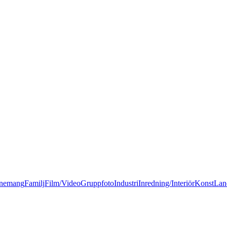
nemang
Familj
Film/Video
Gruppfoto
Industri
Inredning/Interiör
Konst
Lan