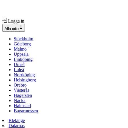
Logga in
Alla orter
Stockholm
Göteborg
Malmö
Uppsala
Linköping
Umeå
Luleå
Norrköping
Helsingborg
Örebro
Västerås
Hägersten
Nacka
Halmstad
Bagarmossen
Blekinge
Dalarnas