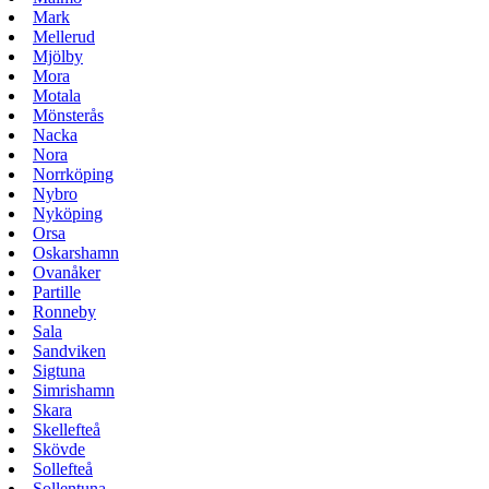
Mark
Mellerud
Mjölby
Mora
Motala
Mönsterås
Nacka
Nora
Norrköping
Nybro
Nyköping
Orsa
Oskarshamn
Ovanåker
Partille
Ronneby
Sala
Sandviken
Sigtuna
Simrishamn
Skara
Skellefteå
Skövde
Sollefteå
Sollentuna