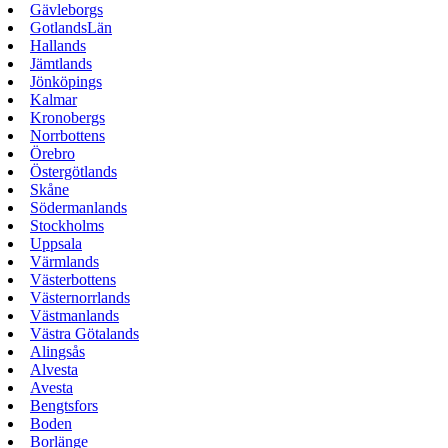
Gävleborgs
GotlandsLän
Hallands
Jämtlands
Jönköpings
Kalmar
Kronobergs
Norrbottens
Örebro
Östergötlands
Skåne
Södermanlands
Stockholms
Uppsala
Värmlands
Västerbottens
Västernorrlands
Västmanlands
Västra Götalands
Alingsås
Alvesta
Avesta
Bengtsfors
Boden
Borlänge