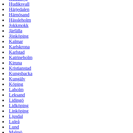
Hudiksvall
Härjedalen
Härnösand
Hässleholm
Jokkmokk
Järfälla
Jönköping
Kalmar
Karlskrona
Karlstad
Katrineholm
Kiruna
Kristianstad
Kungsbacka
Kungälv
Köping
Laholm
Leksand
Lidingö
Lidköping
Linköping
Ljusdal
Luleå
Lund
Malmö