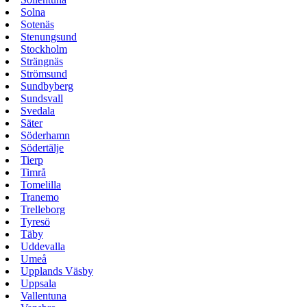
Solna
Sotenäs
Stenungsund
Stockholm
Strängnäs
Strömsund
Sundbyberg
Sundsvall
Svedala
Säter
Söderhamn
Södertälje
Tierp
Timrå
Tomelilla
Tranemo
Trelleborg
Tyresö
Täby
Uddevalla
Umeå
Upplands Väsby
Uppsala
Vallentuna