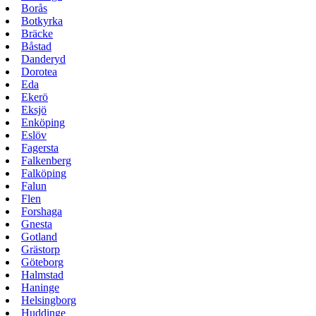
Borås
Botkyrka
Bräcke
Båstad
Danderyd
Dorotea
Eda
Ekerö
Eksjö
Enköping
Eslöv
Fagersta
Falkenberg
Falköping
Falun
Flen
Forshaga
Gnesta
Gotland
Grästorp
Göteborg
Halmstad
Haninge
Helsingborg
Huddinge