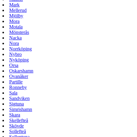
Mark
Mellerud
Mjölby
Mora
Motala
Mönsterås
Nacka
Nora
Norrköping
Nybro
Nyköping
Orsa
Oskarshamn
Ovanåker
Partille
Ronneby
Sala
Sandviken
Sigtuna
Simrishamn
Skara
Skellefteå
Skövde
Sollefteå
Sollentuna