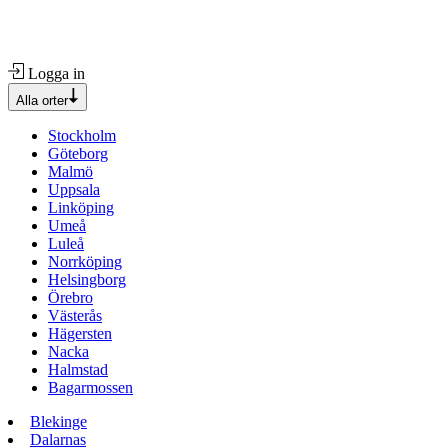
Logga in
Alla orter
Stockholm
Göteborg
Malmö
Uppsala
Linköping
Umeå
Luleå
Norrköping
Helsingborg
Örebro
Västerås
Hägersten
Nacka
Halmstad
Bagarmossen
Blekinge
Dalarnas