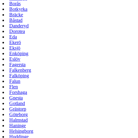
Borås
Botkyrka
Bräcke
Båstad
Danderyd
Dorotea
Eda
Ekerö
Eksjö
Enköping
Eslöv
Fagersta
Falkenberg
Falköping
Falun
Flen
Forshaga
Gnesta
Gotland
Grästorp
Göteborg
Halmstad
Haninge
Helsingborg
Huddinge