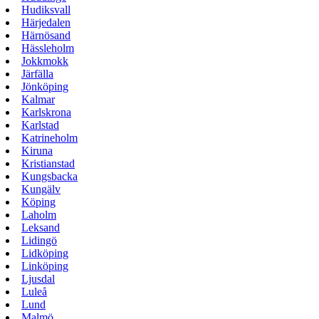
Hudiksvall
Härjedalen
Härnösand
Hässleholm
Jokkmokk
Järfälla
Jönköping
Kalmar
Karlskrona
Karlstad
Katrineholm
Kiruna
Kristianstad
Kungsbacka
Kungälv
Köping
Laholm
Leksand
Lidingö
Lidköping
Linköping
Ljusdal
Luleå
Lund
Malmö