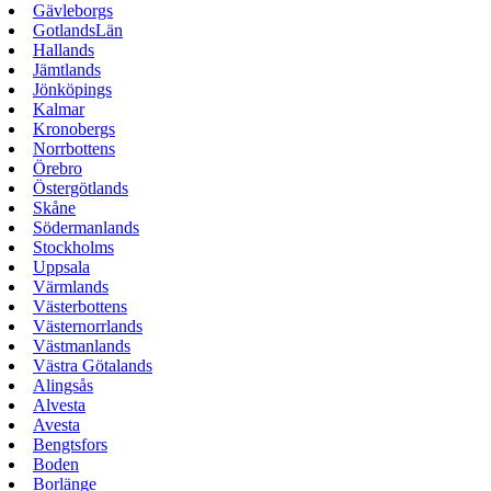
Gävleborgs
GotlandsLän
Hallands
Jämtlands
Jönköpings
Kalmar
Kronobergs
Norrbottens
Örebro
Östergötlands
Skåne
Södermanlands
Stockholms
Uppsala
Värmlands
Västerbottens
Västernorrlands
Västmanlands
Västra Götalands
Alingsås
Alvesta
Avesta
Bengtsfors
Boden
Borlänge