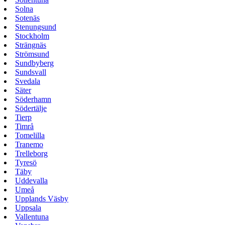
Solna
Sotenäs
Stenungsund
Stockholm
Strängnäs
Strömsund
Sundbyberg
Sundsvall
Svedala
Säter
Söderhamn
Södertälje
Tierp
Timrå
Tomelilla
Tranemo
Trelleborg
Tyresö
Täby
Uddevalla
Umeå
Upplands Väsby
Uppsala
Vallentuna