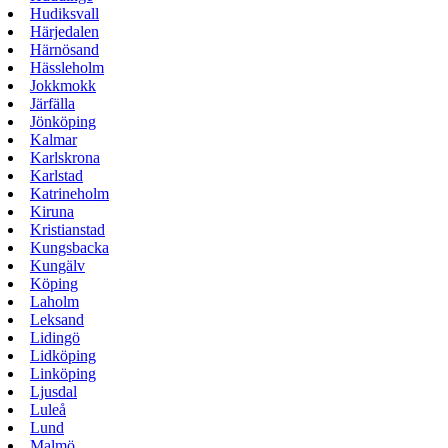
Hudiksvall
Härjedalen
Härnösand
Hässleholm
Jokkmokk
Järfälla
Jönköping
Kalmar
Karlskrona
Karlstad
Katrineholm
Kiruna
Kristianstad
Kungsbacka
Kungälv
Köping
Laholm
Leksand
Lidingö
Lidköping
Linköping
Ljusdal
Luleå
Lund
Malmö