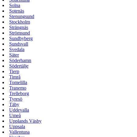
Solna
Sotenäs
Stenungsund
Stockholm
Strängnäs
Strömsund
Sundbyberg
Sundsvall
Svedala
Säter
Söderhamn
Södertälje
Tierp
Timrå
Tomelilla
Tranemo
Trelleborg
Tyresö
Täby
Uddevalla
Umeå
Upplands Väsby
Uppsala
Vallentuna