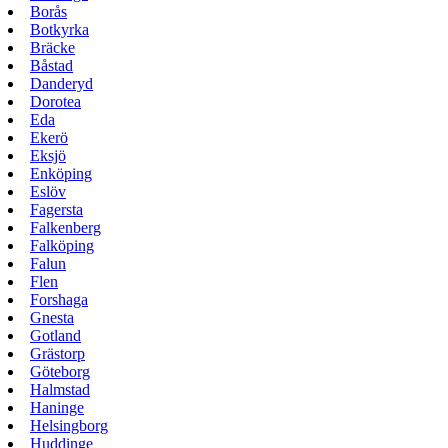
Borås
Botkyrka
Bräcke
Båstad
Danderyd
Dorotea
Eda
Ekerö
Eksjö
Enköping
Eslöv
Fagersta
Falkenberg
Falköping
Falun
Flen
Forshaga
Gnesta
Gotland
Grästorp
Göteborg
Halmstad
Haninge
Helsingborg
Huddinge