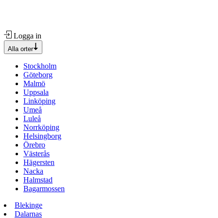
Logga in
Alla orter
Stockholm
Göteborg
Malmö
Uppsala
Linköping
Umeå
Luleå
Norrköping
Helsingborg
Örebro
Västerås
Hägersten
Nacka
Halmstad
Bagarmossen
Blekinge
Dalarnas