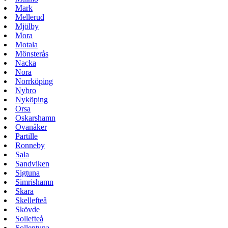
Mark
Mellerud
Mjölby
Mora
Motala
Mönsterås
Nacka
Nora
Norrköping
Nybro
Nyköping
Orsa
Oskarshamn
Ovanåker
Partille
Ronneby
Sala
Sandviken
Sigtuna
Simrishamn
Skara
Skellefteå
Skövde
Sollefteå
Sollentuna