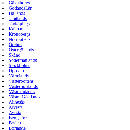
Gävleborgs
GotlandsLän
Hallands
Jämtlands
Jönköpings
Kalmar
Kronobergs
Norrbottens
Örebro
Östergötlands
Skåne
Södermanlands
Stockholms
Uppsala
Värmlands
Västerbottens
Västernorrlands
Västmanlands
Västra Götalands
Alingsås
Alvesta
Avesta
Bengtsfors
Boden
Borlänge