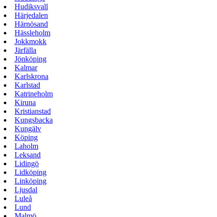
Hudiksvall
Härjedalen
Härnösand
Hässleholm
Jokkmokk
Järfälla
Jönköping
Kalmar
Karlskrona
Karlstad
Katrineholm
Kiruna
Kristianstad
Kungsbacka
Kungälv
Köping
Laholm
Leksand
Lidingö
Lidköping
Linköping
Ljusdal
Luleå
Lund
Malmö