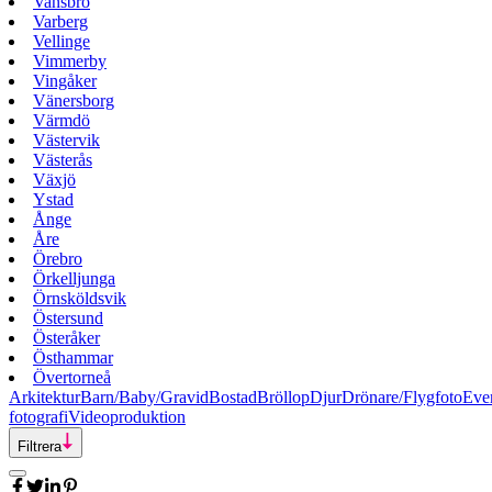
Vansbro
Varberg
Vellinge
Vimmerby
Vingåker
Vänersborg
Värmdö
Västervik
Västerås
Växjö
Ystad
Ånge
Åre
Örebro
Örkelljunga
Örnsköldsvik
Östersund
Österåker
Östhammar
Övertorneå
Arkitektur
Barn/Baby/Gravid
Bostad
Bröllop
Djur
Drönare/Flygfoto
Eve
fotografi
Videoproduktion
Filtrera