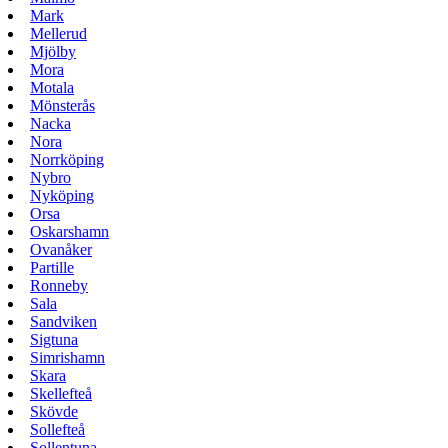
Mark
Mellerud
Mjölby
Mora
Motala
Mönsterås
Nacka
Nora
Norrköping
Nybro
Nyköping
Orsa
Oskarshamn
Ovanåker
Partille
Ronneby
Sala
Sandviken
Sigtuna
Simrishamn
Skara
Skellefteå
Skövde
Sollefteå
Sollentuna