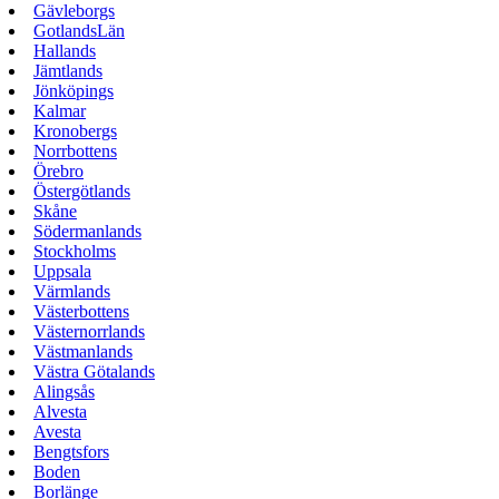
Gävleborgs
GotlandsLän
Hallands
Jämtlands
Jönköpings
Kalmar
Kronobergs
Norrbottens
Örebro
Östergötlands
Skåne
Södermanlands
Stockholms
Uppsala
Värmlands
Västerbottens
Västernorrlands
Västmanlands
Västra Götalands
Alingsås
Alvesta
Avesta
Bengtsfors
Boden
Borlänge