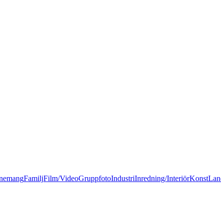
nemang
Familj
Film/Video
Gruppfoto
Industri
Inredning/Interiör
Konst
Lan