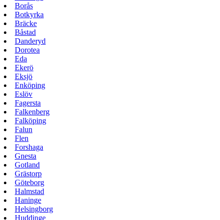
Borås
Botkyrka
Bräcke
Båstad
Danderyd
Dorotea
Eda
Ekerö
Eksjö
Enköping
Eslöv
Fagersta
Falkenberg
Falköping
Falun
Flen
Forshaga
Gnesta
Gotland
Grästorp
Göteborg
Halmstad
Haninge
Helsingborg
Huddinge