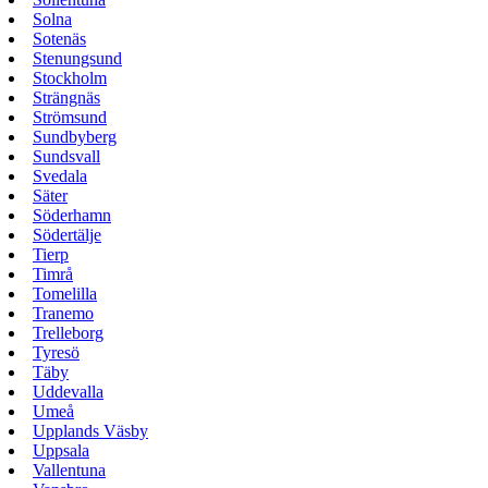
Solna
Sotenäs
Stenungsund
Stockholm
Strängnäs
Strömsund
Sundbyberg
Sundsvall
Svedala
Säter
Söderhamn
Södertälje
Tierp
Timrå
Tomelilla
Tranemo
Trelleborg
Tyresö
Täby
Uddevalla
Umeå
Upplands Väsby
Uppsala
Vallentuna