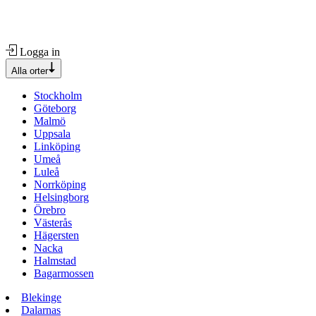
Logga in
Alla orter
Stockholm
Göteborg
Malmö
Uppsala
Linköping
Umeå
Luleå
Norrköping
Helsingborg
Örebro
Västerås
Hägersten
Nacka
Halmstad
Bagarmossen
Blekinge
Dalarnas