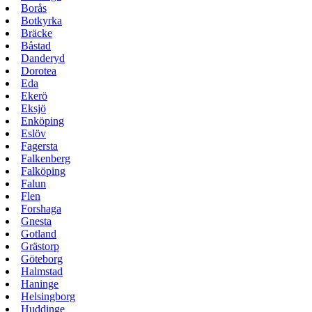
Borås
Botkyrka
Bräcke
Båstad
Danderyd
Dorotea
Eda
Ekerö
Eksjö
Enköping
Eslöv
Fagersta
Falkenberg
Falköping
Falun
Flen
Forshaga
Gnesta
Gotland
Grästorp
Göteborg
Halmstad
Haninge
Helsingborg
Huddinge