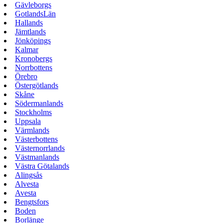
Gävleborgs
GotlandsLän
Hallands
Jämtlands
Jönköpings
Kalmar
Kronobergs
Norrbottens
Örebro
Östergötlands
Skåne
Södermanlands
Stockholms
Uppsala
Värmlands
Västerbottens
Västernorrlands
Västmanlands
Västra Götalands
Alingsås
Alvesta
Avesta
Bengtsfors
Boden
Borlänge