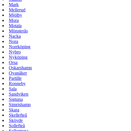
Mark
Mellerud
Mjölby
Mora
Motala
Mönsterås
Nacka
Nora
Norrköping
Nybro
Nyköping
Orsa
Oskarshamn
Ovanåker
Partille
Ronneby
Sala
Sandviken
Sigtuna
Simrishamn
Skara
Skellefteå
Skövde
Sollefteå
Sollentuna