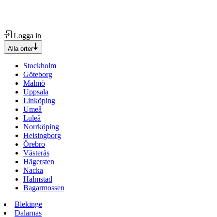
Logga in
Alla orter
Stockholm
Göteborg
Malmö
Uppsala
Linköping
Umeå
Luleå
Norrköping
Helsingborg
Örebro
Västerås
Hägersten
Nacka
Halmstad
Bagarmossen
Blekinge
Dalarnas