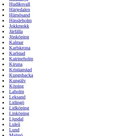
Hudiksvall
Härjedalen
Härnösand
Hässleholm
Jokkmokk
Järfälla
Jönköping
Kalmar
Karlskrona
Karlstad
Katrineholm
Kiruna
Kristianstad
Kungsbacka
Kungälv
Köping
Laholm
Leksand
Lidingö
Lidköping
Linköping
Ljusdal
Luleå
Lund
Malmö