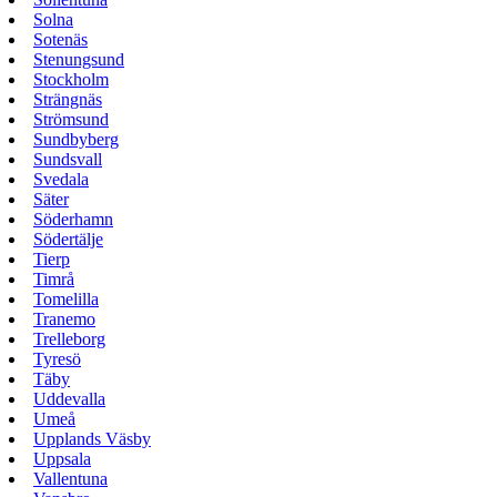
Solna
Sotenäs
Stenungsund
Stockholm
Strängnäs
Strömsund
Sundbyberg
Sundsvall
Svedala
Säter
Söderhamn
Södertälje
Tierp
Timrå
Tomelilla
Tranemo
Trelleborg
Tyresö
Täby
Uddevalla
Umeå
Upplands Väsby
Uppsala
Vallentuna