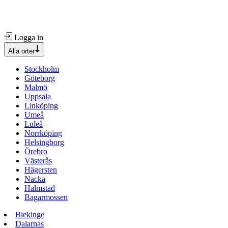
Logga in
Alla orter
Stockholm
Göteborg
Malmö
Uppsala
Linköping
Umeå
Luleå
Norrköping
Helsingborg
Örebro
Västerås
Hägersten
Nacka
Halmstad
Bagarmossen
Blekinge
Dalarnas