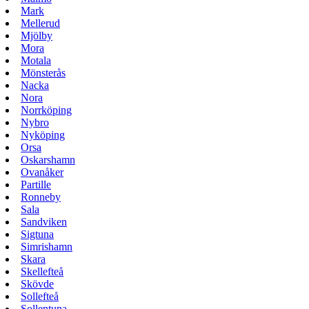
Mark
Mellerud
Mjölby
Mora
Motala
Mönsterås
Nacka
Nora
Norrköping
Nybro
Nyköping
Orsa
Oskarshamn
Ovanåker
Partille
Ronneby
Sala
Sandviken
Sigtuna
Simrishamn
Skara
Skellefteå
Skövde
Sollefteå
Sollentuna