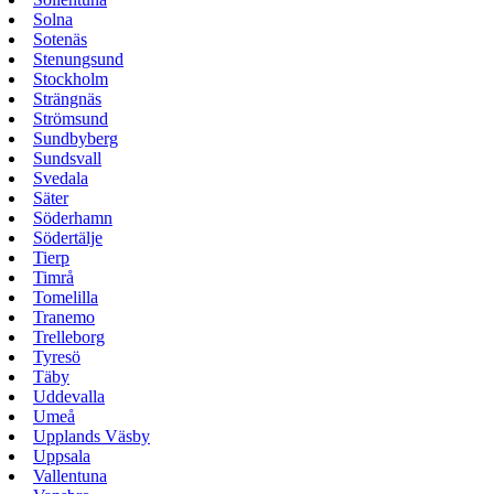
Solna
Sotenäs
Stenungsund
Stockholm
Strängnäs
Strömsund
Sundbyberg
Sundsvall
Svedala
Säter
Söderhamn
Södertälje
Tierp
Timrå
Tomelilla
Tranemo
Trelleborg
Tyresö
Täby
Uddevalla
Umeå
Upplands Väsby
Uppsala
Vallentuna