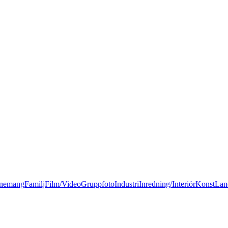
nemang
Familj
Film/Video
Gruppfoto
Industri
Inredning/Interiör
Konst
Lan