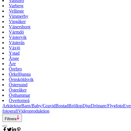
Vansbro
Varberg
Vellinge
Vimmerby
Vingåker
Vänersborg
Värmdö
Västervik
Västerås
Växjö
Ystad
Ånge
Åre
Örebro
Örkelljunga
Örnsköldsvik
Östersund
Österåker
Östhammar
Övertorneå
Arkitektur
Barn/Baby/Gravid
Bostad
Bröllop
Djur
Drönare/Flygfoto
Eve
fotografi
Videoproduktion
Filtrera