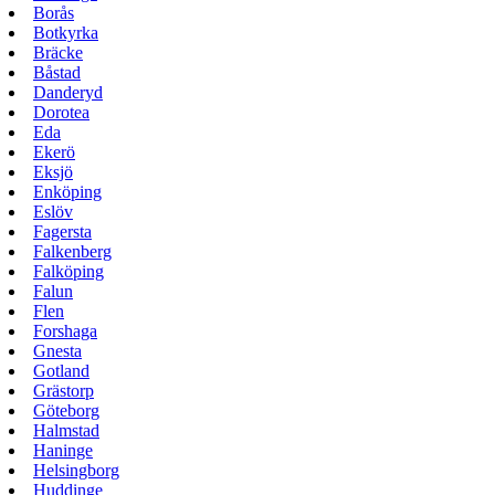
Borås
Botkyrka
Bräcke
Båstad
Danderyd
Dorotea
Eda
Ekerö
Eksjö
Enköping
Eslöv
Fagersta
Falkenberg
Falköping
Falun
Flen
Forshaga
Gnesta
Gotland
Grästorp
Göteborg
Halmstad
Haninge
Helsingborg
Huddinge