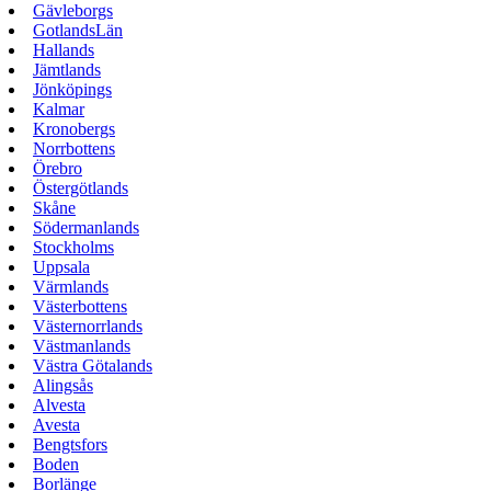
Gävleborgs
GotlandsLän
Hallands
Jämtlands
Jönköpings
Kalmar
Kronobergs
Norrbottens
Örebro
Östergötlands
Skåne
Södermanlands
Stockholms
Uppsala
Värmlands
Västerbottens
Västernorrlands
Västmanlands
Västra Götalands
Alingsås
Alvesta
Avesta
Bengtsfors
Boden
Borlänge