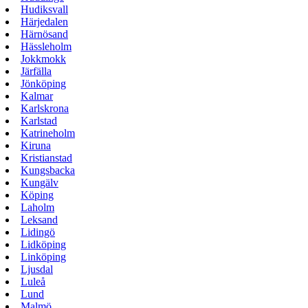
Hudiksvall
Härjedalen
Härnösand
Hässleholm
Jokkmokk
Järfälla
Jönköping
Kalmar
Karlskrona
Karlstad
Katrineholm
Kiruna
Kristianstad
Kungsbacka
Kungälv
Köping
Laholm
Leksand
Lidingö
Lidköping
Linköping
Ljusdal
Luleå
Lund
Malmö