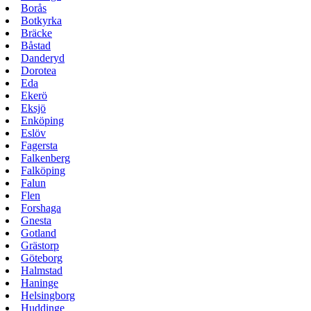
Borås
Botkyrka
Bräcke
Båstad
Danderyd
Dorotea
Eda
Ekerö
Eksjö
Enköping
Eslöv
Fagersta
Falkenberg
Falköping
Falun
Flen
Forshaga
Gnesta
Gotland
Grästorp
Göteborg
Halmstad
Haninge
Helsingborg
Huddinge