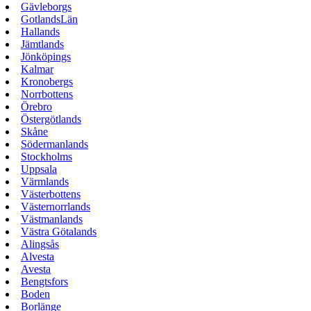
Gävleborgs
GotlandsLän
Hallands
Jämtlands
Jönköpings
Kalmar
Kronobergs
Norrbottens
Örebro
Östergötlands
Skåne
Södermanlands
Stockholms
Uppsala
Värmlands
Västerbottens
Västernorrlands
Västmanlands
Västra Götalands
Alingsås
Alvesta
Avesta
Bengtsfors
Boden
Borlänge