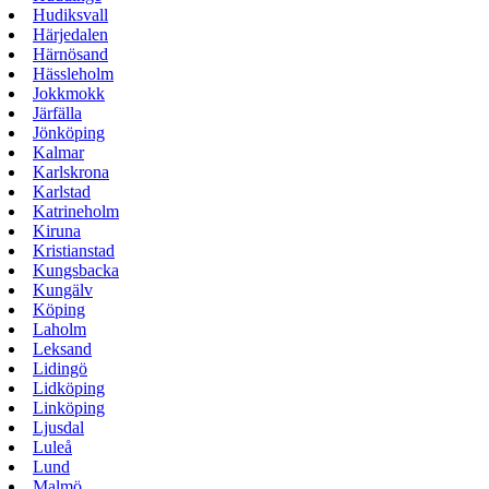
Hudiksvall
Härjedalen
Härnösand
Hässleholm
Jokkmokk
Järfälla
Jönköping
Kalmar
Karlskrona
Karlstad
Katrineholm
Kiruna
Kristianstad
Kungsbacka
Kungälv
Köping
Laholm
Leksand
Lidingö
Lidköping
Linköping
Ljusdal
Luleå
Lund
Malmö