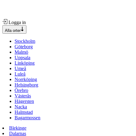
Logga in
Alla orter
Stockholm
Göteborg
Malmö
Uppsala
Linköping
Umeå
Luleå
Norrköping
Helsingborg
Örebro
Västerås
Hägersten
Nacka
Halmstad
Bagarmossen
Blekinge
Dalarnas