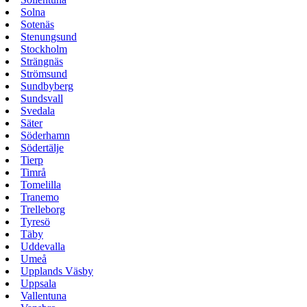
Solna
Sotenäs
Stenungsund
Stockholm
Strängnäs
Strömsund
Sundbyberg
Sundsvall
Svedala
Säter
Söderhamn
Södertälje
Tierp
Timrå
Tomelilla
Tranemo
Trelleborg
Tyresö
Täby
Uddevalla
Umeå
Upplands Väsby
Uppsala
Vallentuna