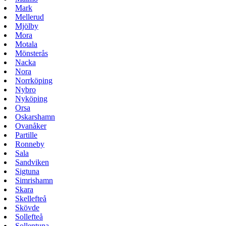
Mark
Mellerud
Mjölby
Mora
Motala
Mönsterås
Nacka
Nora
Norrköping
Nybro
Nyköping
Orsa
Oskarshamn
Ovanåker
Partille
Ronneby
Sala
Sandviken
Sigtuna
Simrishamn
Skara
Skellefteå
Skövde
Sollefteå
Sollentuna