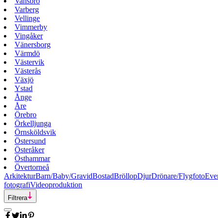
Vansbro
Varberg
Vellinge
Vimmerby
Vingåker
Vänersborg
Värmdö
Västervik
Västerås
Växjö
Ystad
Ånge
Åre
Örebro
Örkelljunga
Örnsköldsvik
Östersund
Österåker
Östhammar
Övertorneå
Arkitektur
Barn/Baby/Gravid
Bostad
Bröllop
Djur
Drönare/Flygfoto
Eve
fotografi
Videoproduktion
Filtrera