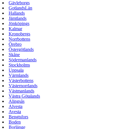
Gävleborgs
GotlandsLän
Hallands
Jämtlands
Jönköpings
Kalmar
Kronobergs
Norrbottens
Örebro
Östergötlands
Skåne
Södermanlands
Stockholms
Uppsala
Värmlands
Västerbottens
Västernorrlands
Västmanlands
Västra Götalands
Alingsås
Alvesta
Avesta
Bengtsfors
Boden
Borlänge