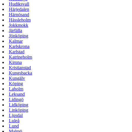
Hudiksvall
Härjedalen
Härnösand
Hässleholm
Jokkmokk
Järfälla
Jönköping
Kalmar
Karlskrona
Karlstad
Katrineholm
Kiruna
Kristianstad
Kungsbacka
Kungälv
Köping
Laholm
Leksand
Lidingö
Lidköping
Linköping
Ljusdal
Luleå
Lund
Malmö