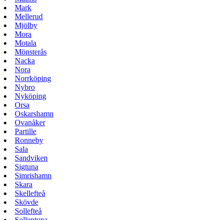
Mark
Mellerud
Mjölby
Mora
Motala
Mönsterås
Nacka
Nora
Norrköping
Nybro
Nyköping
Orsa
Oskarshamn
Ovanåker
Partille
Ronneby
Sala
Sandviken
Sigtuna
Simrishamn
Skara
Skellefteå
Skövde
Sollefteå
Sollentuna