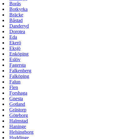
Borås
Botkyrka
Bräcke
Båstad
Danderyd
Dorotea
Eda
Ekerö
Eksjö
Enköping
Eslöv
Fagersta
Falkenberg
Falköping
Falun
Flen
Forshaga
Gnesta
Gotland
Grästorp
Göteborg
Halmstad
Haninge
Helsingborg
Huddinge