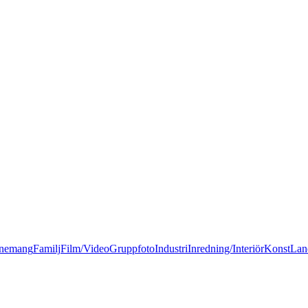
nemang
Familj
Film/Video
Gruppfoto
Industri
Inredning/Interiör
Konst
Lan