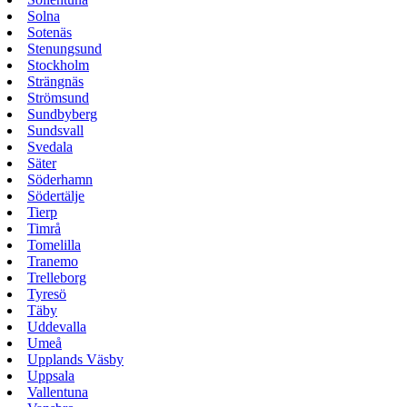
Solna
Sotenäs
Stenungsund
Stockholm
Strängnäs
Strömsund
Sundbyberg
Sundsvall
Svedala
Säter
Söderhamn
Södertälje
Tierp
Timrå
Tomelilla
Tranemo
Trelleborg
Tyresö
Täby
Uddevalla
Umeå
Upplands Väsby
Uppsala
Vallentuna