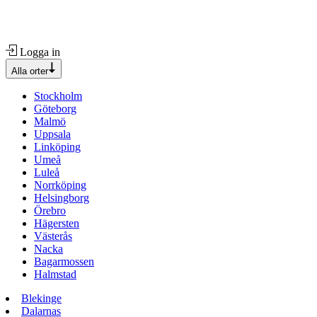
Logga in
Alla orter
Stockholm
Göteborg
Malmö
Uppsala
Linköping
Umeå
Luleå
Norrköping
Helsingborg
Örebro
Hägersten
Västerås
Nacka
Bagarmossen
Halmstad
Blekinge
Dalarnas