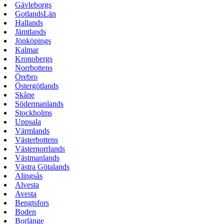
Gävleborgs
GotlandsLän
Hallands
Jämtlands
Jönköpings
Kalmar
Kronobergs
Norrbottens
Örebro
Östergötlands
Skåne
Södermanlands
Stockholms
Uppsala
Värmlands
Västerbottens
Västernorrlands
Västmanlands
Västra Götalands
Alingsås
Alvesta
Avesta
Bengtsfors
Boden
Borlänge