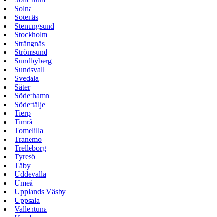
Solna
Sotenäs
Stenungsund
Stockholm
Strängnäs
Strömsund
Sundbyberg
Sundsvall
Svedala
Säter
Söderhamn
Södertälje
Tierp
Timrå
Tomelilla
Tranemo
Trelleborg
Tyresö
Täby
Uddevalla
Umeå
Upplands Väsby
Uppsala
Vallentuna