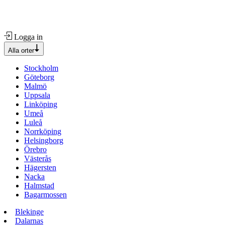
Logga in
Alla orter
Stockholm
Göteborg
Malmö
Uppsala
Linköping
Umeå
Luleå
Norrköping
Helsingborg
Örebro
Västerås
Hägersten
Nacka
Halmstad
Bagarmossen
Blekinge
Dalarnas