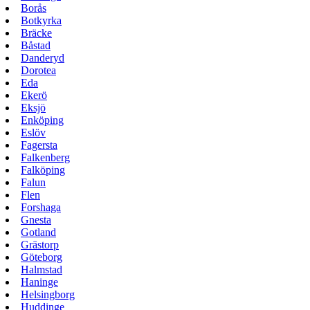
Borås
Botkyrka
Bräcke
Båstad
Danderyd
Dorotea
Eda
Ekerö
Eksjö
Enköping
Eslöv
Fagersta
Falkenberg
Falköping
Falun
Flen
Forshaga
Gnesta
Gotland
Grästorp
Göteborg
Halmstad
Haninge
Helsingborg
Huddinge