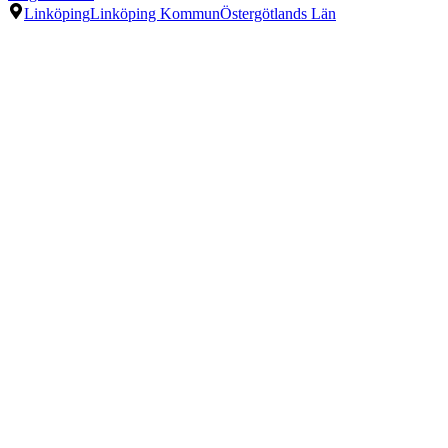
Linköping
Linköping Kommun
Östergötlands Län