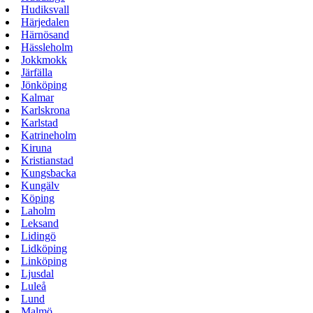
Hudiksvall
Härjedalen
Härnösand
Hässleholm
Jokkmokk
Järfälla
Jönköping
Kalmar
Karlskrona
Karlstad
Katrineholm
Kiruna
Kristianstad
Kungsbacka
Kungälv
Köping
Laholm
Leksand
Lidingö
Lidköping
Linköping
Ljusdal
Luleå
Lund
Malmö