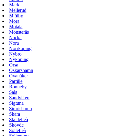
Mark
Mellerud
Mjölby
Mora
Motala
Mönsterås
Nacka
Nora
Norrköping
Nybro
Nyköping
Orsa
Oskarshamn
Ovanåker
Partille
Ronneby
Sala
Sandviken
Sigtuna
Simrishamn
Skara
Skellefteå
Skövde
Sollefteå
Sollentuna