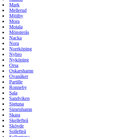
Mark
Mellerud
Mjölby
Mora
Motala
Mönsterås
Nacka
Nora
Norrköping
Nybro
Nyköping
Orsa
Oskarshamn
Ovanåker
Partille
Ronneby
Sala
Sandviken
Sigtuna
Simrishamn
Skara
Skellefteå
Skövde
Sollefteå
Sollentuna