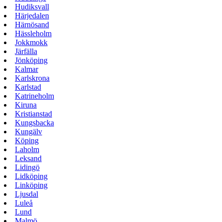
Hudiksvall
Härjedalen
Härnösand
Hässleholm
Jokkmokk
Järfälla
Jönköping
Kalmar
Karlskrona
Karlstad
Katrineholm
Kiruna
Kristianstad
Kungsbacka
Kungälv
Köping
Laholm
Leksand
Lidingö
Lidköping
Linköping
Ljusdal
Luleå
Lund
Malmö