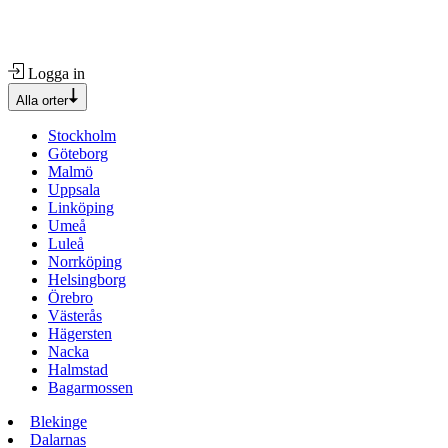
Logga in
Alla orter
Stockholm
Göteborg
Malmö
Uppsala
Linköping
Umeå
Luleå
Norrköping
Helsingborg
Örebro
Västerås
Hägersten
Nacka
Halmstad
Bagarmossen
Blekinge
Dalarnas