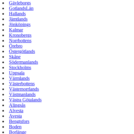
Gävleborgs
GotlandsLän
Hallands
Jämtlands
Jönköpings
Kalmar
Kronobergs
Norrbottens
Örebro
Östergötlands
Skåne
Södermanlands
Stockholms
Uppsala
Värmlands
Västerbottens
Västernorrlands
Västmanlands
Västra Götalands
Alingsås
Alvesta
Avesta
Bengtsfors
Boden
Borlänge