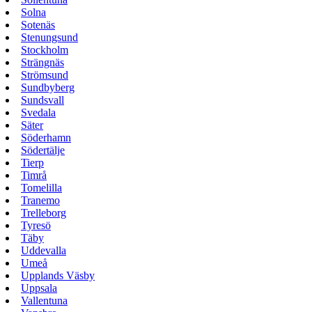
Solna
Sotenäs
Stenungsund
Stockholm
Strängnäs
Strömsund
Sundbyberg
Sundsvall
Svedala
Säter
Söderhamn
Södertälje
Tierp
Timrå
Tomelilla
Tranemo
Trelleborg
Tyresö
Täby
Uddevalla
Umeå
Upplands Väsby
Uppsala
Vallentuna