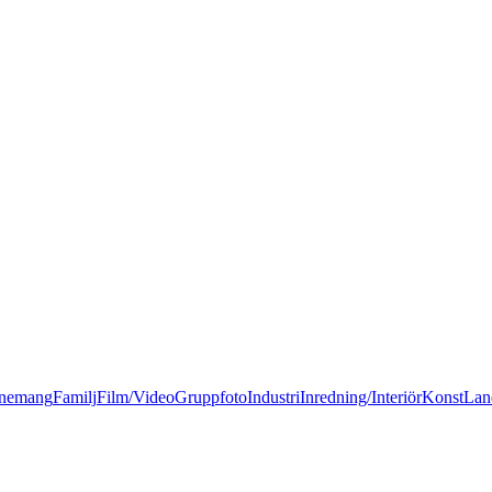
nemang
Familj
Film/Video
Gruppfoto
Industri
Inredning/Interiör
Konst
Lan