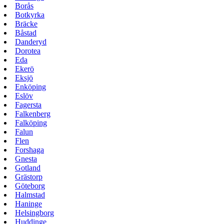
Borås
Botkyrka
Bräcke
Båstad
Danderyd
Dorotea
Eda
Ekerö
Eksjö
Enköping
Eslöv
Fagersta
Falkenberg
Falköping
Falun
Flen
Forshaga
Gnesta
Gotland
Grästorp
Göteborg
Halmstad
Haninge
Helsingborg
Huddinge