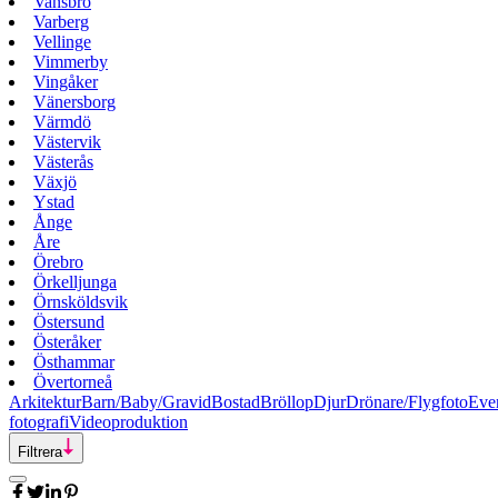
Vansbro
Varberg
Vellinge
Vimmerby
Vingåker
Vänersborg
Värmdö
Västervik
Västerås
Växjö
Ystad
Ånge
Åre
Örebro
Örkelljunga
Örnsköldsvik
Östersund
Österåker
Östhammar
Övertorneå
Arkitektur
Barn/Baby/Gravid
Bostad
Bröllop
Djur
Drönare/Flygfoto
Eve
fotografi
Videoproduktion
Filtrera