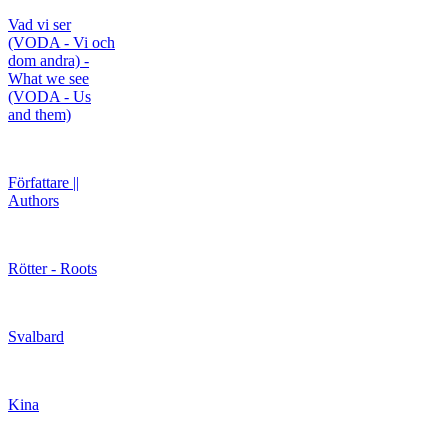
Vad vi ser
(VODA - Vi och
dom andra) -
What we see
(VODA - Us
and them)
Författare ||
Authors
Rötter - Roots
Svalbard
Kina