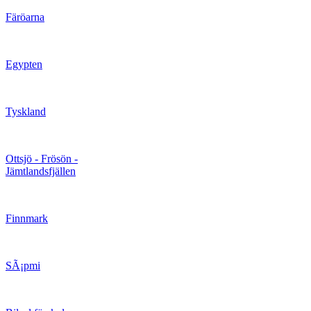
Färöarna
Egypten
Tyskland
Ottsjö - Frösön -
Jämtlandsfjällen
Finnmark
SÃ¡pmi