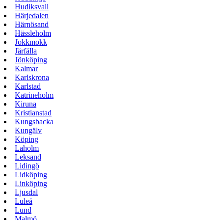
Hudiksvall
Härjedalen
Härnösand
Hässleholm
Jokkmokk
Järfälla
Jönköping
Kalmar
Karlskrona
Karlstad
Katrineholm
Kiruna
Kristianstad
Kungsbacka
Kungälv
Köping
Laholm
Leksand
Lidingö
Lidköping
Linköping
Ljusdal
Luleå
Lund
Malmö