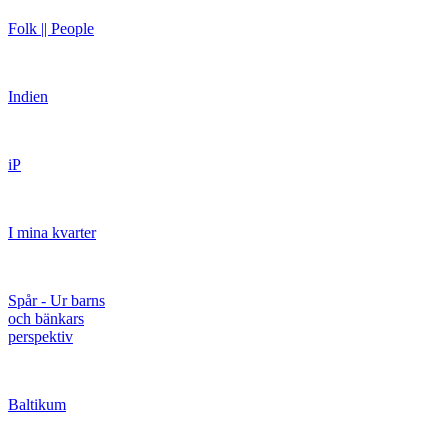
Folk || People
Indien
iP
I mina kvarter
Spår - Ur barns
och bänkars
perspektiv
Baltikum