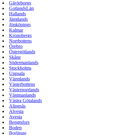
Gävleborgs
GotlandsLän
Hallands
Jämtlands
Jönköpings
Kalmar
Kronobergs
Norrbottens
Örebro
Östergötlands
Skåne
Södermanlands
Stockholms
Uppsala
Värmlands
Västerbottens
Västernorrlands
Västmanlands
Västra Götalands
Alingsås
Alvesta
Avesta
Bengtsfors
Boden
Borlänge