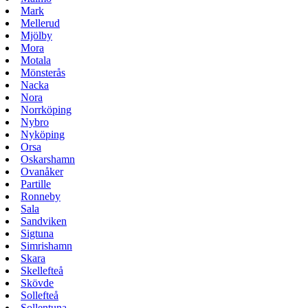
Mark
Mellerud
Mjölby
Mora
Motala
Mönsterås
Nacka
Nora
Norrköping
Nybro
Nyköping
Orsa
Oskarshamn
Ovanåker
Partille
Ronneby
Sala
Sandviken
Sigtuna
Simrishamn
Skara
Skellefteå
Skövde
Sollefteå
Sollentuna