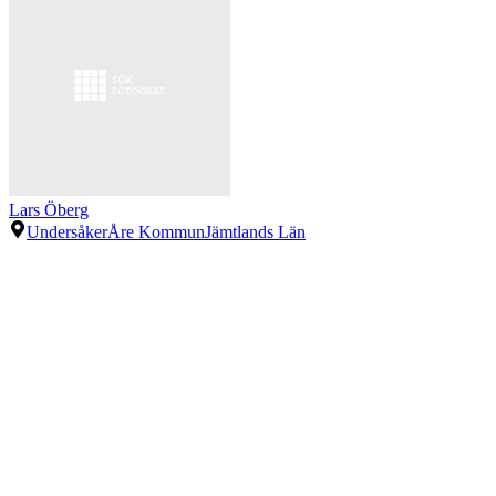
Lars Öberg
Undersåker
Åre Kommun
Jämtlands Län