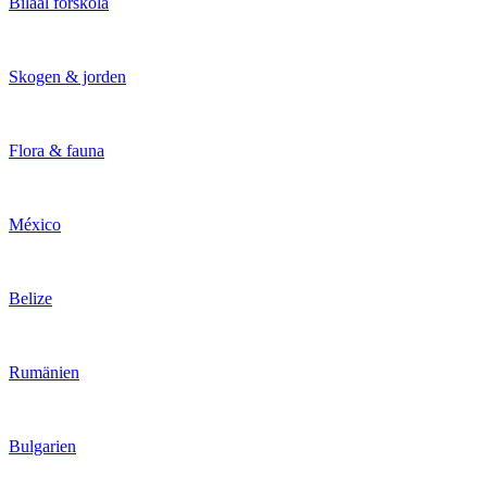
Bilaal förskola
Skogen & jorden
Flora & fauna
México
Belize
Rumänien
Bulgarien