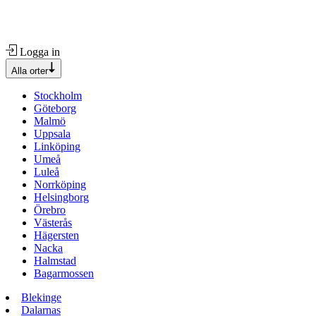
Logga in
Alla orter
Stockholm
Göteborg
Malmö
Uppsala
Linköping
Umeå
Luleå
Norrköping
Helsingborg
Örebro
Västerås
Hägersten
Nacka
Halmstad
Bagarmossen
Blekinge
Dalarnas