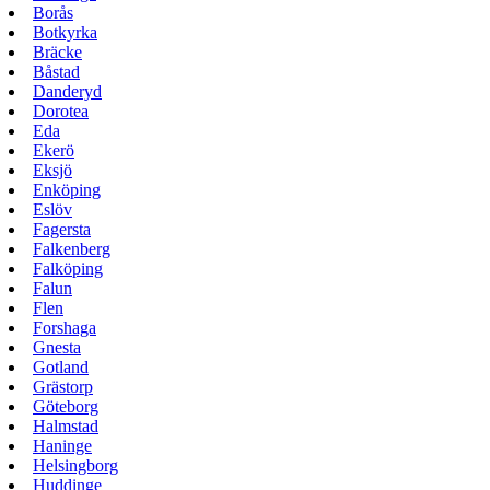
Borås
Botkyrka
Bräcke
Båstad
Danderyd
Dorotea
Eda
Ekerö
Eksjö
Enköping
Eslöv
Fagersta
Falkenberg
Falköping
Falun
Flen
Forshaga
Gnesta
Gotland
Grästorp
Göteborg
Halmstad
Haninge
Helsingborg
Huddinge