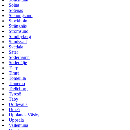
Solna
Sotenäs
Stenungsund
Stockholm
Strängnäs
Strömsund
Sundbyberg
Sundsvall
Svedala
Säter
Söderhamn
Södertälje
Tierp
Timrå
Tomelilla
Tranemo
Trelleborg
Tyresö
Täby
Uddevalla
Umeå
Upplands Väsby
Uppsala
Vallentuna