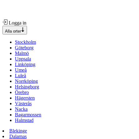
Logga in
Alla orter
Stockholm
Göteborg
Malmö
Uppsala
Linköping
Umeå
Luleå
Norrköping
Helsingborg
Örebro
Hägersten
Västerås
Nacka
Bagarmossen
Halmstad
Blekinge
Dalarnas