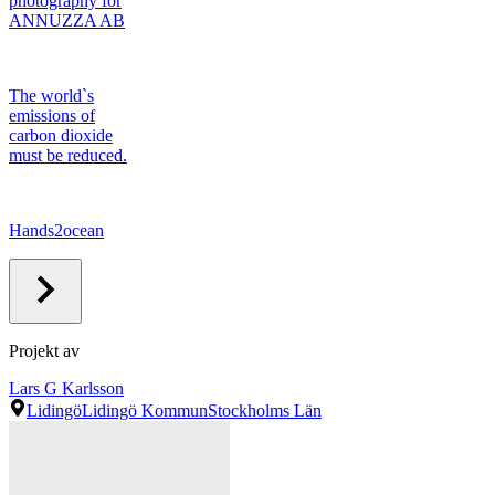
photography for
ANNUZZA AB
The world`s
emissions of
carbon dioxide
must be reduced.
Hands2ocean
Projekt av
Lars G Karlsson
Lidingö
Lidingö Kommun
Stockholms Län