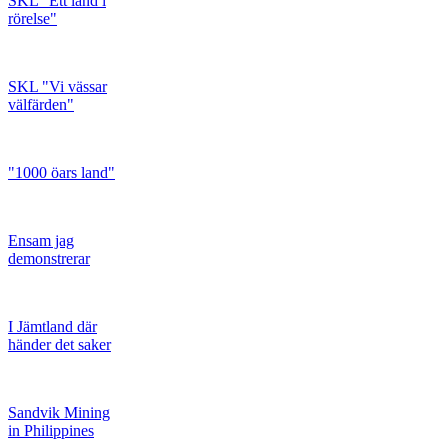
SKL "Ett land i
rörelse"
SKL "Vi vässar
välfärden"
"1000 öars land"
Ensam jag
demonstrerar
I Jämtland där
händer det saker
Sandvik Mining
in Philippines