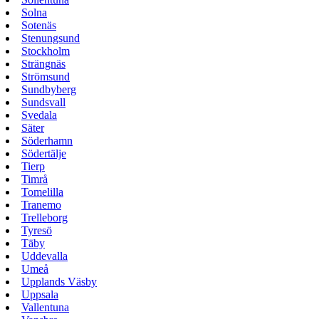
Solna
Sotenäs
Stenungsund
Stockholm
Strängnäs
Strömsund
Sundbyberg
Sundsvall
Svedala
Säter
Söderhamn
Södertälje
Tierp
Timrå
Tomelilla
Tranemo
Trelleborg
Tyresö
Täby
Uddevalla
Umeå
Upplands Väsby
Uppsala
Vallentuna