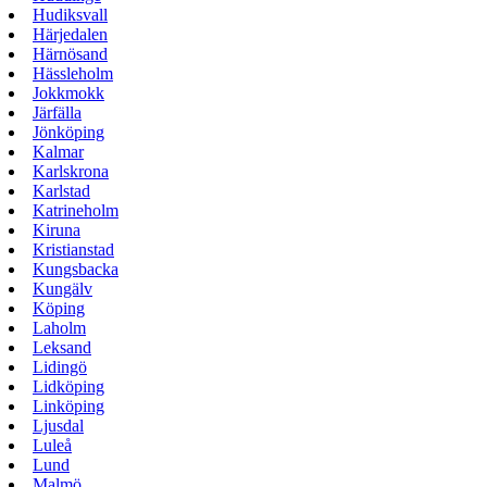
Hudiksvall
Härjedalen
Härnösand
Hässleholm
Jokkmokk
Järfälla
Jönköping
Kalmar
Karlskrona
Karlstad
Katrineholm
Kiruna
Kristianstad
Kungsbacka
Kungälv
Köping
Laholm
Leksand
Lidingö
Lidköping
Linköping
Ljusdal
Luleå
Lund
Malmö