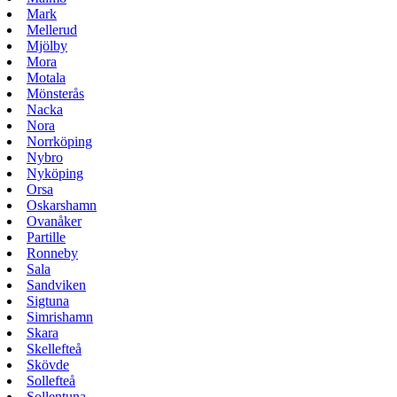
Mark
Mellerud
Mjölby
Mora
Motala
Mönsterås
Nacka
Nora
Norrköping
Nybro
Nyköping
Orsa
Oskarshamn
Ovanåker
Partille
Ronneby
Sala
Sandviken
Sigtuna
Simrishamn
Skara
Skellefteå
Skövde
Sollefteå
Sollentuna