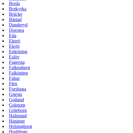
Borås
Botkyrka
Bräcke
Båstad
Danderyd
Dorotea
Eda
Ekerö
Eksjö
Enköping
Eslöv
Fagersta
Falkenberg
Falköping
Falun
Flen
Forshaga
Gnesta
Gotland
Grästorp
Göteborg
Halmstad
Haninge
Helsingborg
Huddinge