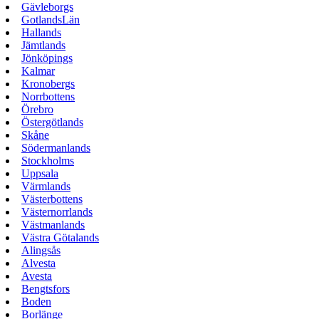
Gävleborgs
GotlandsLän
Hallands
Jämtlands
Jönköpings
Kalmar
Kronobergs
Norrbottens
Örebro
Östergötlands
Skåne
Södermanlands
Stockholms
Uppsala
Värmlands
Västerbottens
Västernorrlands
Västmanlands
Västra Götalands
Alingsås
Alvesta
Avesta
Bengtsfors
Boden
Borlänge