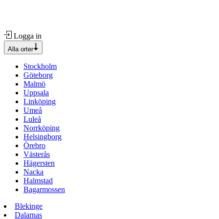
Logga in
Alla orter
Stockholm
Göteborg
Malmö
Uppsala
Linköping
Umeå
Luleå
Norrköping
Helsingborg
Örebro
Västerås
Hägersten
Nacka
Halmstad
Bagarmossen
Blekinge
Dalarnas