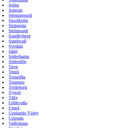
Solna
Sotenäs
Stenungsund
Stockholm
Strängnäs
Strömsund
Sundbyberg
Sundsvall
Svedala
Säter
Söderhamn
Södertälje
Tierp
Timrå
Tomelilla
Tranemo
Trelleborg
Tyresö
Täby
Uddevalla
Umeå
Upplands Väsby
Uppsala
Vallentuna