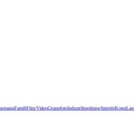
nemang
Familj
Film/Video
Gruppfoto
Industri
Inredning/Interiör
Konst
Lan