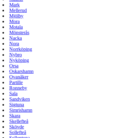
Mark
Mellerud
Mjölby
Mora
Motala
Mönsterås
Nacka
Nora
Norrköping
Nybro
Nyköping
Orsa
Oskarshamn
Ovanåker
Partille
Ronneby
Sala
Sandviken
Sigtuna
Simrishamn
Skara
Skellefteå
Skövde
Sollefteå
Sollentuna