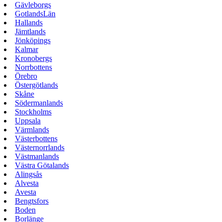
Gävleborgs
GotlandsLän
Hallands
Jämtlands
Jönköpings
Kalmar
Kronobergs
Norrbottens
Örebro
Östergötlands
Skåne
Södermanlands
Stockholms
Uppsala
Värmlands
Västerbottens
Västernorrlands
Västmanlands
Västra Götalands
Alingsås
Alvesta
Avesta
Bengtsfors
Boden
Borlänge