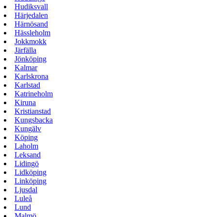
Hudiksvall
Härjedalen
Härnösand
Hässleholm
Jokkmokk
Järfälla
Jönköping
Kalmar
Karlskrona
Karlstad
Katrineholm
Kiruna
Kristianstad
Kungsbacka
Kungälv
Köping
Laholm
Leksand
Lidingö
Lidköping
Linköping
Ljusdal
Luleå
Lund
Malmö