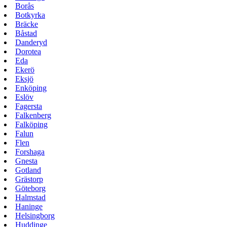
Borås
Botkyrka
Bräcke
Båstad
Danderyd
Dorotea
Eda
Ekerö
Eksjö
Enköping
Eslöv
Fagersta
Falkenberg
Falköping
Falun
Flen
Forshaga
Gnesta
Gotland
Grästorp
Göteborg
Halmstad
Haninge
Helsingborg
Huddinge