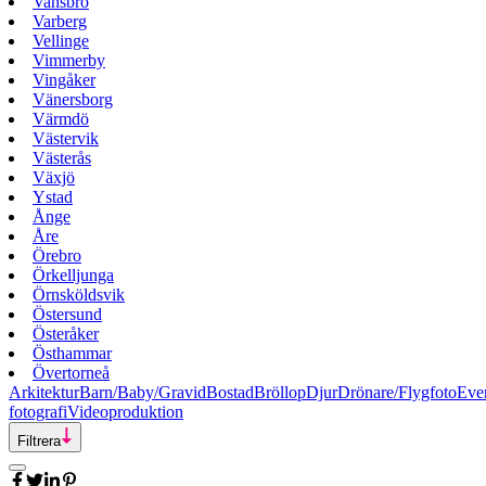
Vansbro
Varberg
Vellinge
Vimmerby
Vingåker
Vänersborg
Värmdö
Västervik
Västerås
Växjö
Ystad
Ånge
Åre
Örebro
Örkelljunga
Örnsköldsvik
Östersund
Österåker
Östhammar
Övertorneå
Arkitektur
Barn/Baby/Gravid
Bostad
Bröllop
Djur
Drönare/Flygfoto
Eve
fotografi
Videoproduktion
Filtrera