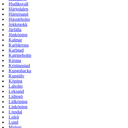
Hudiksvall
Härjedalen
Härnösand
Hässleholm
Jokkmokk
Järfälla
Jönköping
Kalmar
Karlskrona
Karlstad
Katrineholm
Kiruna
Kristianstad
Kungsbacka
Kungälv
Köping
Laholm
Leksand
Lidingö
Lidköping
Linköping
Ljusdal
Luleå
Lund
Malmö