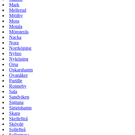
Mark
Mellerud
Mjölby
Mora
Motala
Mönsterås
Nacka
Nora
Norrköping
Nybro
Nyköping
Orsa
Oskarshamn
Ovanåker
Partille
Ronneby
Sala
Sandviken
Sigtuna
Simrishamn
Skara
Skellefteå
Skövde
Sollefteå
Sollentuna