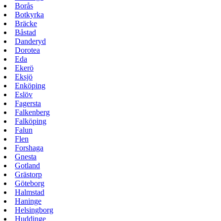
Borås
Botkyrka
Bräcke
Båstad
Danderyd
Dorotea
Eda
Ekerö
Eksjö
Enköping
Eslöv
Fagersta
Falkenberg
Falköping
Falun
Flen
Forshaga
Gnesta
Gotland
Grästorp
Göteborg
Halmstad
Haninge
Helsingborg
Huddinge