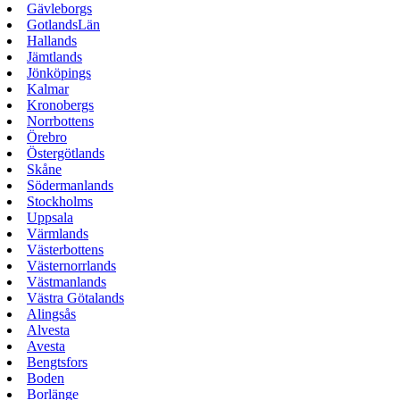
Gävleborgs
GotlandsLän
Hallands
Jämtlands
Jönköpings
Kalmar
Kronobergs
Norrbottens
Örebro
Östergötlands
Skåne
Södermanlands
Stockholms
Uppsala
Värmlands
Västerbottens
Västernorrlands
Västmanlands
Västra Götalands
Alingsås
Alvesta
Avesta
Bengtsfors
Boden
Borlänge