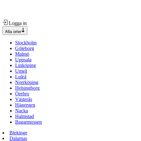
Logga in
Alla orter
Stockholm
Göteborg
Malmö
Uppsala
Linköping
Umeå
Luleå
Norrköping
Helsingborg
Örebro
Västerås
Hägersten
Nacka
Halmstad
Bagarmossen
Blekinge
Dalarnas