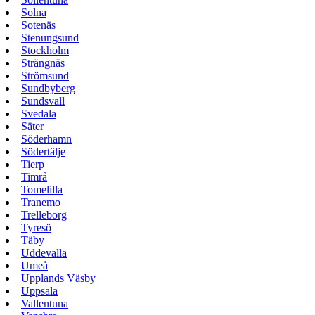
Solna
Sotenäs
Stenungsund
Stockholm
Strängnäs
Strömsund
Sundbyberg
Sundsvall
Svedala
Säter
Söderhamn
Södertälje
Tierp
Timrå
Tomelilla
Tranemo
Trelleborg
Tyresö
Täby
Uddevalla
Umeå
Upplands Väsby
Uppsala
Vallentuna