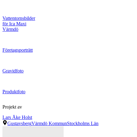
Vattentornsbilder
för Ica Maxi
Värmdö
Företagsporträtt
Gravidfoto
Produktfoto
Projekt av
Lars Åke Holst
Gustavsberg
Värmdö Kommun
Stockholms Län