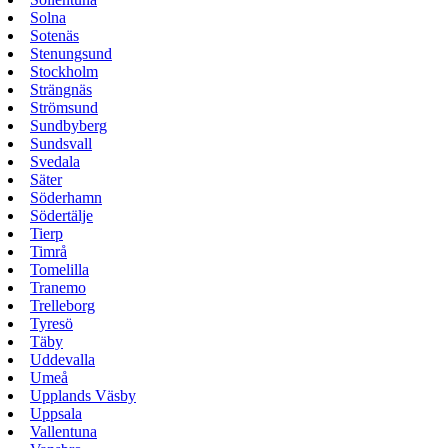
Solna
Sotenäs
Stenungsund
Stockholm
Strängnäs
Strömsund
Sundbyberg
Sundsvall
Svedala
Säter
Söderhamn
Södertälje
Tierp
Timrå
Tomelilla
Tranemo
Trelleborg
Tyresö
Täby
Uddevalla
Umeå
Upplands Väsby
Uppsala
Vallentuna