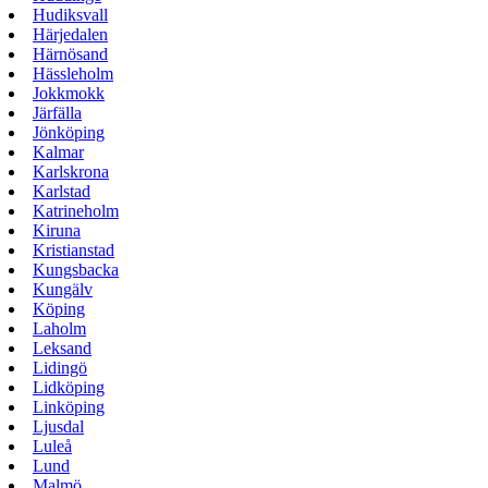
Hudiksvall
Härjedalen
Härnösand
Hässleholm
Jokkmokk
Järfälla
Jönköping
Kalmar
Karlskrona
Karlstad
Katrineholm
Kiruna
Kristianstad
Kungsbacka
Kungälv
Köping
Laholm
Leksand
Lidingö
Lidköping
Linköping
Ljusdal
Luleå
Lund
Malmö