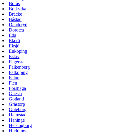
Borås
Botkyrka
Bräcke
Båstad
Danderyd
Dorotea
Eda
Ekerö
Eksjö
Enköping
Eslöv
Fagersta
Falkenberg
Falköping
Falun
Flen
Forshaga
Gnesta
Gotland
Grästorp
Göteborg
Halmstad
Haninge
Helsingborg
Huddinge