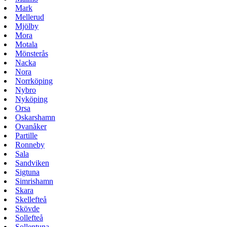
Mark
Mellerud
Mjölby
Mora
Motala
Mönsterås
Nacka
Nora
Norrköping
Nybro
Nyköping
Orsa
Oskarshamn
Ovanåker
Partille
Ronneby
Sala
Sandviken
Sigtuna
Simrishamn
Skara
Skellefteå
Skövde
Sollefteå
Sollentuna