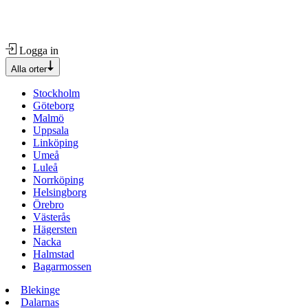
Logga in
Alla orter
Stockholm
Göteborg
Malmö
Uppsala
Linköping
Umeå
Luleå
Norrköping
Helsingborg
Örebro
Västerås
Hägersten
Nacka
Halmstad
Bagarmossen
Blekinge
Dalarnas