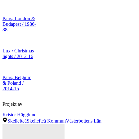
Paris, London &
Budapest / 1986-
88
Lux / Christmas
lights / 2012-16
Paris, Belgium
& Poland /
2014-15
Projekt av
Krister Hägglund
Skellefteå
Skellefteå Kommun
Västerbottens Län