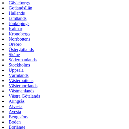
Gävleborgs
GotlandsLän
Hallands
Jämtlands
Jönköpings
Kalmar
Kronobergs
Norrbottens
Örebro
Östergötlands
Skåne
Södermanlands
Stockholms
Uppsala
Värmlands
Västerbottens
Västernorrlands
Västmanlands
Västra Götalands
Alingsås
Alvesta
Avesta
Bengtsfors
Boden
Borlänge