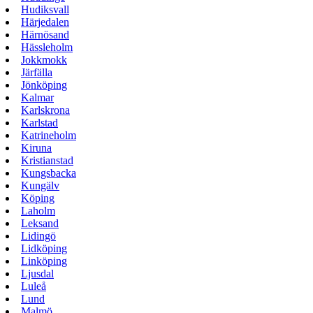
Hudiksvall
Härjedalen
Härnösand
Hässleholm
Jokkmokk
Järfälla
Jönköping
Kalmar
Karlskrona
Karlstad
Katrineholm
Kiruna
Kristianstad
Kungsbacka
Kungälv
Köping
Laholm
Leksand
Lidingö
Lidköping
Linköping
Ljusdal
Luleå
Lund
Malmö