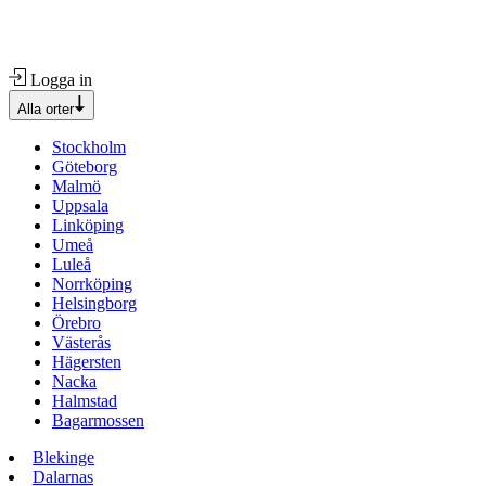
Logga in
Alla orter
Stockholm
Göteborg
Malmö
Uppsala
Linköping
Umeå
Luleå
Norrköping
Helsingborg
Örebro
Västerås
Hägersten
Nacka
Halmstad
Bagarmossen
Blekinge
Dalarnas