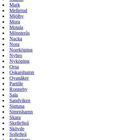
Mark
Mellerud
Mjölby
Mora
Motala
Mönsterås
Nacka
Nora
Norrköping
Nybro
Nyköping
Orsa
Oskarshamn
Ovanåker
Partille
Ronneby
Sala
Sandviken
Sigtuna
Simrishamn
Skara
Skellefteå
Skövde
Sollefteå
Sollentuna