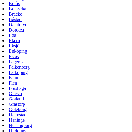
Borås
Botkyrka
Bräcke
Båstad
Danderyd
Dorotea
Eda
Ekerö
Eksjö
Enköping
Eslöv
Fagersta
Falkenberg
Falköping
Falun
Flen
Forshaga
Gnesta
Gotland
Grästorp
Göteborg
Halmstad
Haninge
Helsingborg
Huddinge