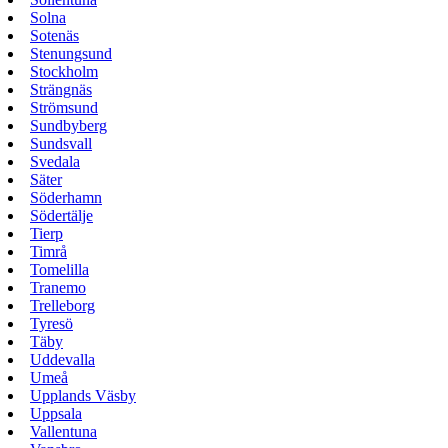
Solna
Sotenäs
Stenungsund
Stockholm
Strängnäs
Strömsund
Sundbyberg
Sundsvall
Svedala
Säter
Söderhamn
Södertälje
Tierp
Timrå
Tomelilla
Tranemo
Trelleborg
Tyresö
Täby
Uddevalla
Umeå
Upplands Väsby
Uppsala
Vallentuna