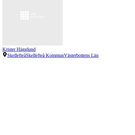
Krister Hägglund
Skellefteå
Skellefteå Kommun
Västerbottens Län