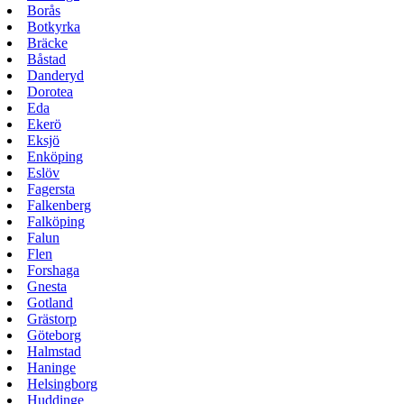
Borås
Botkyrka
Bräcke
Båstad
Danderyd
Dorotea
Eda
Ekerö
Eksjö
Enköping
Eslöv
Fagersta
Falkenberg
Falköping
Falun
Flen
Forshaga
Gnesta
Gotland
Grästorp
Göteborg
Halmstad
Haninge
Helsingborg
Huddinge