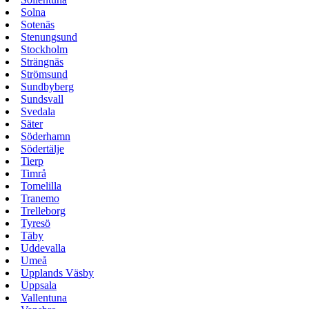
Solna
Sotenäs
Stenungsund
Stockholm
Strängnäs
Strömsund
Sundbyberg
Sundsvall
Svedala
Säter
Söderhamn
Södertälje
Tierp
Timrå
Tomelilla
Tranemo
Trelleborg
Tyresö
Täby
Uddevalla
Umeå
Upplands Väsby
Uppsala
Vallentuna