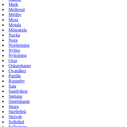
Mark
Mellerud
Mjölby
Mora
Motala
Mönsterås
Nacka
Nora
Norrköping
Nybro
Nyköping
Orsa
Oskarshamn
Ovanåker
Partille
Ronneby
Sala
Sandviken
Sigtuna
Simrishamn
Skara
Skellefteå
Skövde
Sollefteå
Sollentuna