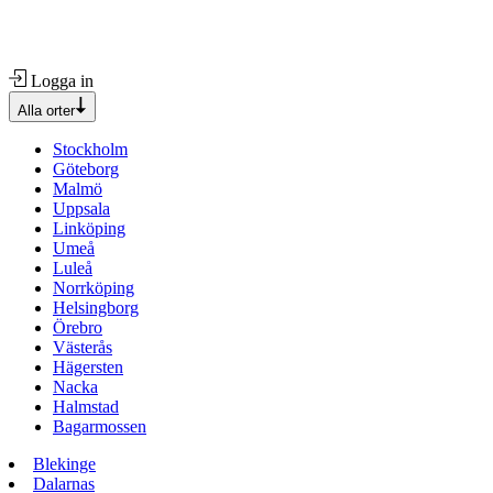
Logga in
Alla orter
Stockholm
Göteborg
Malmö
Uppsala
Linköping
Umeå
Luleå
Norrköping
Helsingborg
Örebro
Västerås
Hägersten
Nacka
Halmstad
Bagarmossen
Blekinge
Dalarnas