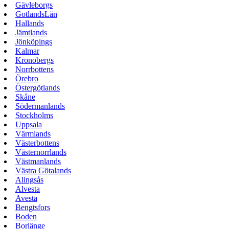
Gävleborgs
GotlandsLän
Hallands
Jämtlands
Jönköpings
Kalmar
Kronobergs
Norrbottens
Örebro
Östergötlands
Skåne
Södermanlands
Stockholms
Uppsala
Värmlands
Västerbottens
Västernorrlands
Västmanlands
Västra Götalands
Alingsås
Alvesta
Avesta
Bengtsfors
Boden
Borlänge