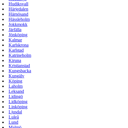
Hudiksvall
Härjedalen
Härnösand
Hässleholm
Jokkmokk
Järfälla
Jönköping
Kalmar
Karlskrona
Karlstad
Katrineholm
Kiruna
Kristianstad
Kungsbacka
Kungälv
Köping
Laholm
Leksand
Lidingö
Lidköping
Linköping
Ljusdal
Luleå
Lund
Malmö