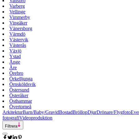
Vansbro
Varberg
Vellinge
Vimmerby
Vingåker
Vänersborg
Värmdö
Västervik
Västerås
Växjö
Ystad
Ånge
Åre
Örebro
Örkelljunga
Örnsköldsvik
Östersund
Österåker
Östhammar
Övertorneå
Arkitektur
Barn/Baby/Gravid
Bostad
Bröllop
Djur
Drönare/Flygfoto
Eve
fotografi
Videoproduktion
Filtrera