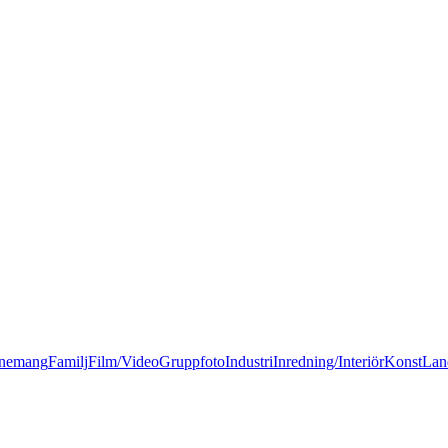
nemang
Familj
Film/Video
Gruppfoto
Industri
Inredning/Interiör
Konst
Lan