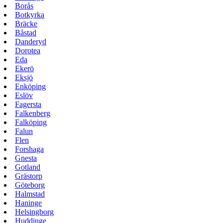
Borås
Botkyrka
Bräcke
Båstad
Danderyd
Dorotea
Eda
Ekerö
Eksjö
Enköping
Eslöv
Fagersta
Falkenberg
Falköping
Falun
Flen
Forshaga
Gnesta
Gotland
Grästorp
Göteborg
Halmstad
Haninge
Helsingborg
Huddinge