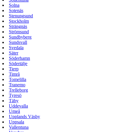
Solna
Sotenäs
Stenungsund
Stockholm
Strängnäs
Strömsund
Sundbyberg
Sundsvall
Svedala
Säter
Söderhamn
Södertälje
Tierp
Timrå
Tomelilla
Tranemo
Trelleborg
Tyresö
Täby
Uddevalla
Umeå
Upplands Väsby
Uppsala
Vallentuna