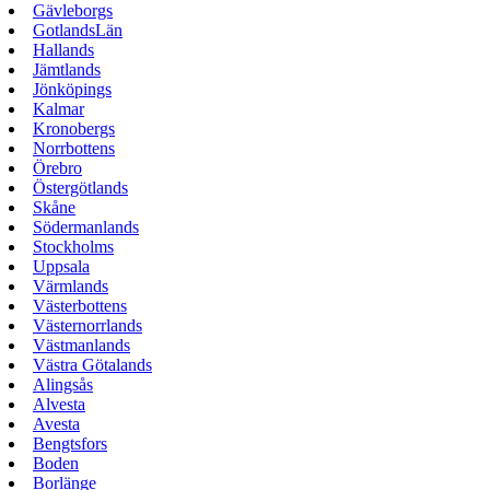
Gävleborgs
GotlandsLän
Hallands
Jämtlands
Jönköpings
Kalmar
Kronobergs
Norrbottens
Örebro
Östergötlands
Skåne
Södermanlands
Stockholms
Uppsala
Värmlands
Västerbottens
Västernorrlands
Västmanlands
Västra Götalands
Alingsås
Alvesta
Avesta
Bengtsfors
Boden
Borlänge