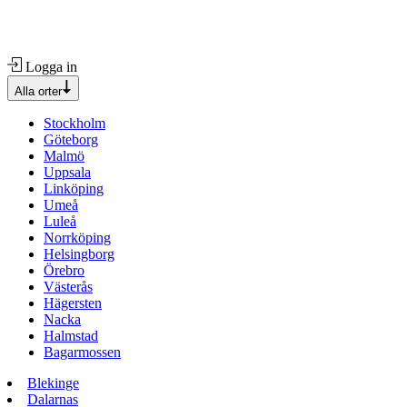
Logga in
Alla orter
Stockholm
Göteborg
Malmö
Uppsala
Linköping
Umeå
Luleå
Norrköping
Helsingborg
Örebro
Västerås
Hägersten
Nacka
Halmstad
Bagarmossen
Blekinge
Dalarnas