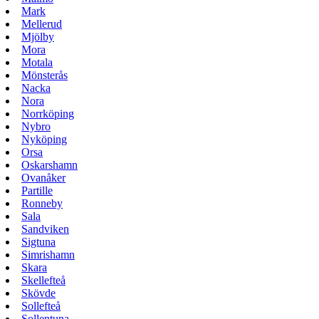
Mark
Mellerud
Mjölby
Mora
Motala
Mönsterås
Nacka
Nora
Norrköping
Nybro
Nyköping
Orsa
Oskarshamn
Ovanåker
Partille
Ronneby
Sala
Sandviken
Sigtuna
Simrishamn
Skara
Skellefteå
Skövde
Sollefteå
Sollentuna