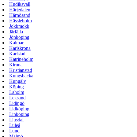
Hudiksvall
Härjedalen
Härnösand
Hässleholm
Jokkmokk
Järfälla
Jönköping
Kalmar
Karlskrona
Karlstad
Katrineholm
Kiruna
Kristianstad
Kungsbacka
Kungälv
Köping
Laholm
Leksand
Lidingö
Lidköping
Linköping
Ljusdal
Luleå
Lund
Malmö