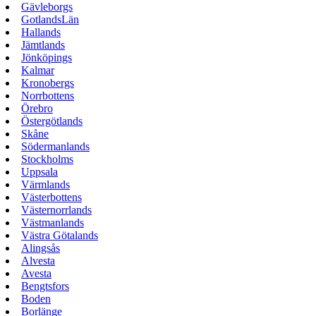
Gävleborgs
GotlandsLän
Hallands
Jämtlands
Jönköpings
Kalmar
Kronobergs
Norrbottens
Örebro
Östergötlands
Skåne
Södermanlands
Stockholms
Uppsala
Värmlands
Västerbottens
Västernorrlands
Västmanlands
Västra Götalands
Alingsås
Alvesta
Avesta
Bengtsfors
Boden
Borlänge