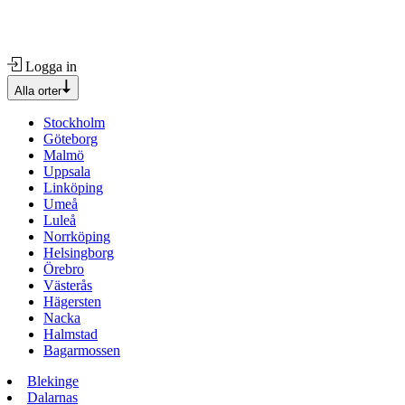
Logga in
Alla orter
Stockholm
Göteborg
Malmö
Uppsala
Linköping
Umeå
Luleå
Norrköping
Helsingborg
Örebro
Västerås
Hägersten
Nacka
Halmstad
Bagarmossen
Blekinge
Dalarnas