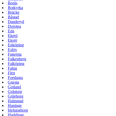
Borås
Botkyrka
Bräcke
Båstad
Danderyd
Dorotea
Eda
Ekerö
Eksjö
Enköping
Eslöv
Fagersta
Falkenberg
Falköping
Falun
Flen
Forshaga
Gnesta
Gotland
Grästorp
Göteborg
Halmstad
Haninge
Helsingborg
Huddinge