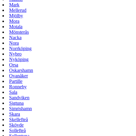
Mark
Mellerud
Mjölby
Mora
Motala
Mönsterås
Nacka
Nora
Norrköping
Nybro
Nyköping
Orsa
Oskarshamn
Ovanåker
Partille
Ronneby
Sala
Sandviken
Sigtuna
Simrishamn
Skara
Skellefteå
Skövde
Sollefteå
Sollentuna