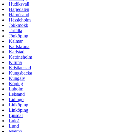
Hudiksvall
Härjedalen
Härnösand
Hässleholm
Jokkmokk
Järfälla
Jönköping
Kalmar
Karlskrona
Karlstad
Katrineholm
Kiruna
Kristianstad
Kungsbacka
Kungälv
Köping
Laholm
Leksand
Lidingö
Lidköping
Linköping
Ljusdal
Luleå
Lund
Malmö