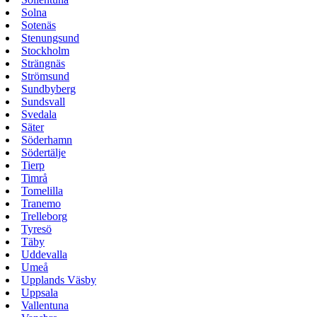
Solna
Sotenäs
Stenungsund
Stockholm
Strängnäs
Strömsund
Sundbyberg
Sundsvall
Svedala
Säter
Söderhamn
Södertälje
Tierp
Timrå
Tomelilla
Tranemo
Trelleborg
Tyresö
Täby
Uddevalla
Umeå
Upplands Väsby
Uppsala
Vallentuna