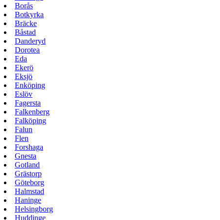
Borås
Botkyrka
Bräcke
Båstad
Danderyd
Dorotea
Eda
Ekerö
Eksjö
Enköping
Eslöv
Fagersta
Falkenberg
Falköping
Falun
Flen
Forshaga
Gnesta
Gotland
Grästorp
Göteborg
Halmstad
Haninge
Helsingborg
Huddinge