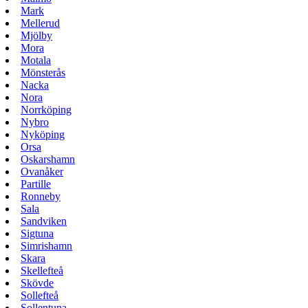
Mark
Mellerud
Mjölby
Mora
Motala
Mönsterås
Nacka
Nora
Norrköping
Nybro
Nyköping
Orsa
Oskarshamn
Ovanåker
Partille
Ronneby
Sala
Sandviken
Sigtuna
Simrishamn
Skara
Skellefteå
Skövde
Sollefteå
Sollentuna