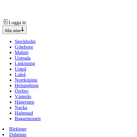
Logga in
Alla orter
Stockholm
Göteborg
Malmö
Uppsala
Linköping
Umeå
Luleå
Norrköping
Helsingborg
Örebro
Västerås
Hägersten
Nacka
Halmstad
Bagarmossen
Blekinge
Dalarnas