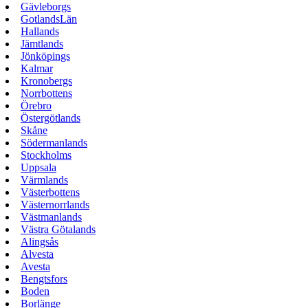
Gävleborgs
GotlandsLän
Hallands
Jämtlands
Jönköpings
Kalmar
Kronobergs
Norrbottens
Örebro
Östergötlands
Skåne
Södermanlands
Stockholms
Uppsala
Värmlands
Västerbottens
Västernorrlands
Västmanlands
Västra Götalands
Alingsås
Alvesta
Avesta
Bengtsfors
Boden
Borlänge