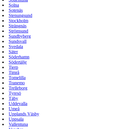
Solna
Sotenäs
Stenungsund
Stockholm
Strängnäs
Strömsund
Sundbyberg
Sundsvall
Svedala
Säter
Söderhamn
Södertälje
Tierp
Timrå
Tomelilla
Tranemo
Trelleborg
Tyresö
Täby
Uddevalla
Umeå
Upplands Väsby
Uppsala
Vallentuna