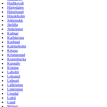
Hudiksvall
Härjedalen
Härnösand
Hässleholm
Jokkmokk
Järfälla
Jönköping
Kalmar
Karlskrona
Karlstad
Katrineholm
Kiruna
Kristianstad
Kungsbacka
Kungälv
Köping
Laholm
Leksand
Lidingö
Lidköping
Linköping
Ljusdal
Luleå
Lund
Malmö