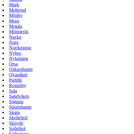
Mark
Mellerud
Mjölby
Mora
Motala
Mönsterås
Nacka
Nora
Norrköping
Nybro
Nyköping
Orsa
Oskarshamn
Ovanåker
Partille
Ronneby
Sala
Sandviken
Sigtuna
Simrishamn
Skara
Skellefteå
Skövde
Sollefteå
Sollentuna