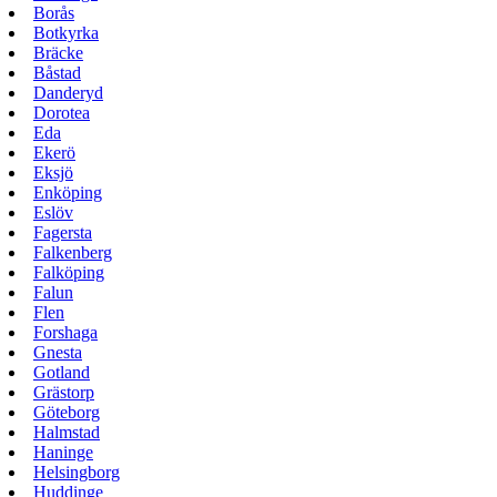
Borås
Botkyrka
Bräcke
Båstad
Danderyd
Dorotea
Eda
Ekerö
Eksjö
Enköping
Eslöv
Fagersta
Falkenberg
Falköping
Falun
Flen
Forshaga
Gnesta
Gotland
Grästorp
Göteborg
Halmstad
Haninge
Helsingborg
Huddinge