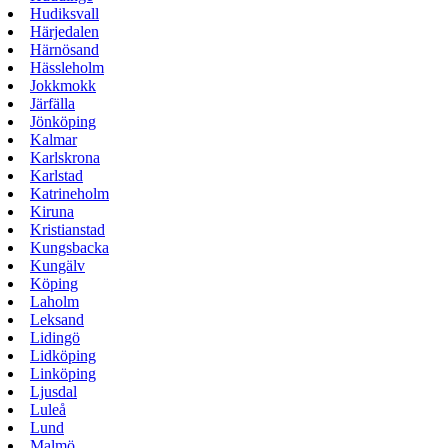
Hudiksvall
Härjedalen
Härnösand
Hässleholm
Jokkmokk
Järfälla
Jönköping
Kalmar
Karlskrona
Karlstad
Katrineholm
Kiruna
Kristianstad
Kungsbacka
Kungälv
Köping
Laholm
Leksand
Lidingö
Lidköping
Linköping
Ljusdal
Luleå
Lund
Malmö