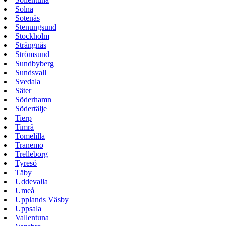
Solna
Sotenäs
Stenungsund
Stockholm
Strängnäs
Strömsund
Sundbyberg
Sundsvall
Svedala
Säter
Söderhamn
Södertälje
Tierp
Timrå
Tomelilla
Tranemo
Trelleborg
Tyresö
Täby
Uddevalla
Umeå
Upplands Väsby
Uppsala
Vallentuna