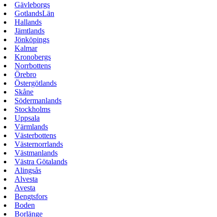
Gävleborgs
GotlandsLän
Hallands
Jämtlands
Jönköpings
Kalmar
Kronobergs
Norrbottens
Örebro
Östergötlands
Skåne
Södermanlands
Stockholms
Uppsala
Värmlands
Västerbottens
Västernorrlands
Västmanlands
Västra Götalands
Alingsås
Alvesta
Avesta
Bengtsfors
Boden
Borlänge