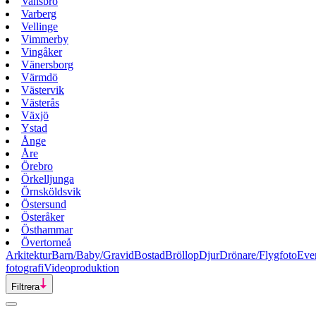
Vansbro
Varberg
Vellinge
Vimmerby
Vingåker
Vänersborg
Värmdö
Västervik
Västerås
Växjö
Ystad
Ånge
Åre
Örebro
Örkelljunga
Örnsköldsvik
Östersund
Österåker
Östhammar
Övertorneå
Arkitektur
Barn/Baby/Gravid
Bostad
Bröllop
Djur
Drönare/Flygfoto
Eve
fotografi
Videoproduktion
Filtrera