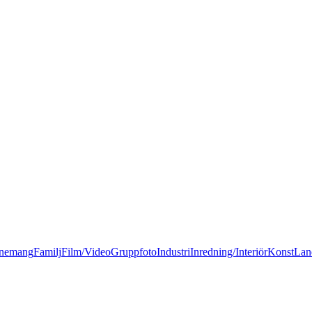
nemang
Familj
Film/Video
Gruppfoto
Industri
Inredning/Interiör
Konst
Lan