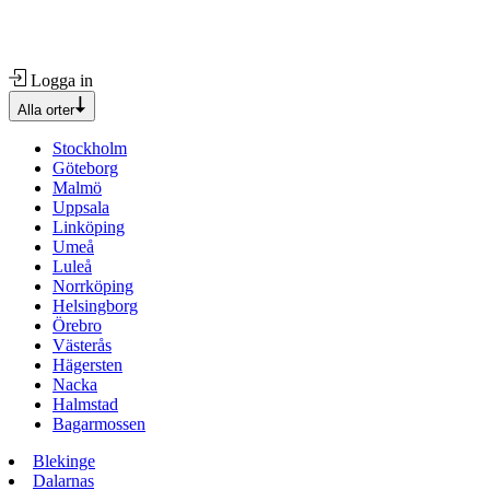
Logga in
Alla orter
Stockholm
Göteborg
Malmö
Uppsala
Linköping
Umeå
Luleå
Norrköping
Helsingborg
Örebro
Västerås
Hägersten
Nacka
Halmstad
Bagarmossen
Blekinge
Dalarnas