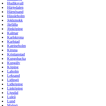
Hudiksvall
Härjedalen
Härnösand
Hässleholm
Jokkmokk
Järfälla
Jönköping
Kalmar
Karlskrona
Karlstad
Katrineholm
Kiruna
Kristianstad
Kungsbacka
Kungälv
Köping
Laholm
Leksand
Lidingö
Lidköping
Linköping
Ljusdal
Luleå
Lund
Malmö