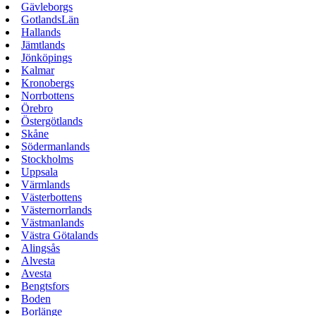
Gävleborgs
GotlandsLän
Hallands
Jämtlands
Jönköpings
Kalmar
Kronobergs
Norrbottens
Örebro
Östergötlands
Skåne
Södermanlands
Stockholms
Uppsala
Värmlands
Västerbottens
Västernorrlands
Västmanlands
Västra Götalands
Alingsås
Alvesta
Avesta
Bengtsfors
Boden
Borlänge