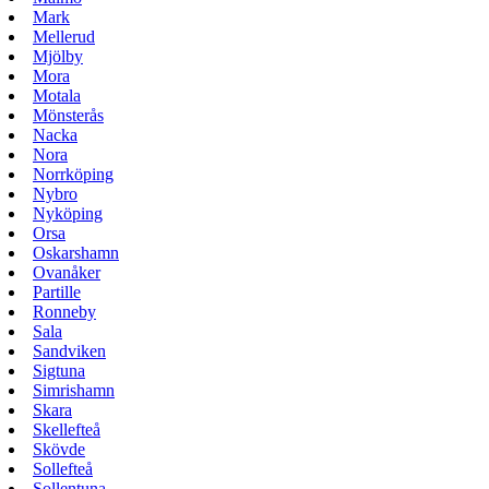
Mark
Mellerud
Mjölby
Mora
Motala
Mönsterås
Nacka
Nora
Norrköping
Nybro
Nyköping
Orsa
Oskarshamn
Ovanåker
Partille
Ronneby
Sala
Sandviken
Sigtuna
Simrishamn
Skara
Skellefteå
Skövde
Sollefteå
Sollentuna