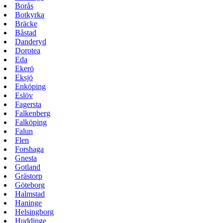
Borås
Botkyrka
Bräcke
Båstad
Danderyd
Dorotea
Eda
Ekerö
Eksjö
Enköping
Eslöv
Fagersta
Falkenberg
Falköping
Falun
Flen
Forshaga
Gnesta
Gotland
Grästorp
Göteborg
Halmstad
Haninge
Helsingborg
Huddinge