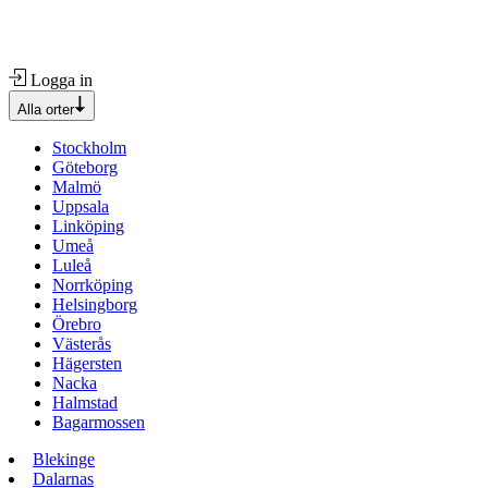
Logga in
Alla orter
Stockholm
Göteborg
Malmö
Uppsala
Linköping
Umeå
Luleå
Norrköping
Helsingborg
Örebro
Västerås
Hägersten
Nacka
Halmstad
Bagarmossen
Blekinge
Dalarnas