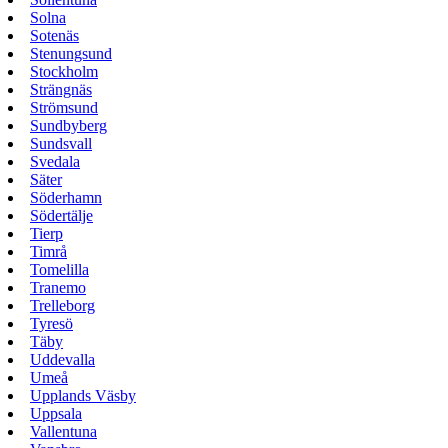
Solna
Sotenäs
Stenungsund
Stockholm
Strängnäs
Strömsund
Sundbyberg
Sundsvall
Svedala
Säter
Söderhamn
Södertälje
Tierp
Timrå
Tomelilla
Tranemo
Trelleborg
Tyresö
Täby
Uddevalla
Umeå
Upplands Väsby
Uppsala
Vallentuna