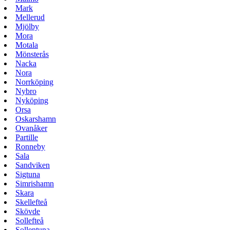
Mark
Mellerud
Mjölby
Mora
Motala
Mönsterås
Nacka
Nora
Norrköping
Nybro
Nyköping
Orsa
Oskarshamn
Ovanåker
Partille
Ronneby
Sala
Sandviken
Sigtuna
Simrishamn
Skara
Skellefteå
Skövde
Sollefteå
Sollentuna