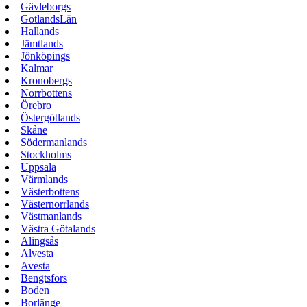
Gävleborgs
GotlandsLän
Hallands
Jämtlands
Jönköpings
Kalmar
Kronobergs
Norrbottens
Örebro
Östergötlands
Skåne
Södermanlands
Stockholms
Uppsala
Värmlands
Västerbottens
Västernorrlands
Västmanlands
Västra Götalands
Alingsås
Alvesta
Avesta
Bengtsfors
Boden
Borlänge