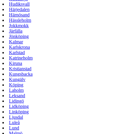
Hudiksvall
Härjedalen
Härnösand
Hässleholm
Jokkmokk
Järfälla
Jönköping
Kalmar
Karlskrona
Karlstad
Katrineholm
Kiruna
Kristianstad
Kungsbacka
Kungälv
Köping
Laholm
Leksand
Lidingö
Lidköping
Linköping
Ljusdal
Luleå
Lund
Malmö