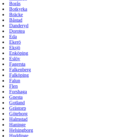
Borås
Botkyrka
Bräcke
Båstad
Danderyd
Dorotea
Eda
Ekerö
Eksjö
Enköping
Eslöv
Fagersta
Falkenberg
Falköping
Falun
Flen
Forshaga
Gnesta
Gotland
Grästorp
Göteborg
Halmstad
Haninge
Helsingborg
Huddinge