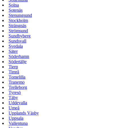
Solna
Sotenäs
Stenungsund
Stockholm
Strängnäs
Strömsund
Sundbyberg
Sundsvall
Svedala
Säter
Söderhamn
Södertälje
Tierp
Timrå
Tomelilla
Tranemo
Trelleborg
Tyresö
Täby
Uddevalla
Umeå
Upplands Väsby
Uppsala
Vallentuna