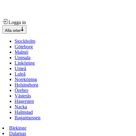
Logga in
Alla orter
Stockholm
Göteborg
Malmö
Uppsala
Linköping
Umeå
Luleå
Norrköping
Helsingborg
Örebro
Västerås
Hägersten
Nacka
Halmstad
Bagarmossen
Blekinge
Dalarnas