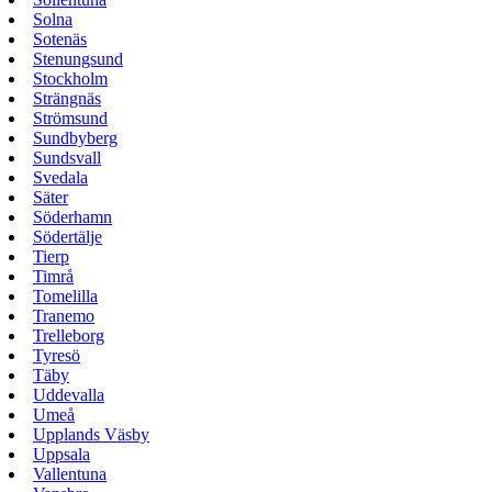
Solna
Sotenäs
Stenungsund
Stockholm
Strängnäs
Strömsund
Sundbyberg
Sundsvall
Svedala
Säter
Söderhamn
Södertälje
Tierp
Timrå
Tomelilla
Tranemo
Trelleborg
Tyresö
Täby
Uddevalla
Umeå
Upplands Väsby
Uppsala
Vallentuna