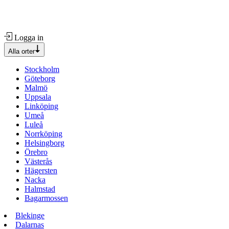
Logga in
Alla orter
Stockholm
Göteborg
Malmö
Uppsala
Linköping
Umeå
Luleå
Norrköping
Helsingborg
Örebro
Västerås
Hägersten
Nacka
Halmstad
Bagarmossen
Blekinge
Dalarnas