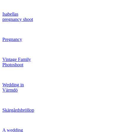
Isabellas
pregnancy shoot
Pregnancy
Vintage Family
Photoshoot
Wedding in
Värmdö
Skärgårdsbröllop
A wedding