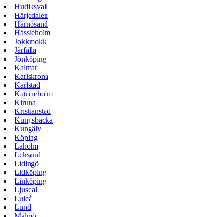
Hudiksvall
Härjedalen
Härnösand
Hässleholm
Jokkmokk
Järfälla
Jönköping
Kalmar
Karlskrona
Karlstad
Katrineholm
Kiruna
Kristianstad
Kungsbacka
Kungälv
Köping
Laholm
Leksand
Lidingö
Lidköping
Linköping
Ljusdal
Luleå
Lund
Malmö