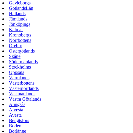
Gävleborgs
GotlandsLän
Hallands
Jämtlands
Jönköpings
Kalmar
Kronobergs
Norrbottens
Örebro
Östergötlands
Skåne
Södermanlands
Stockholms
Uppsala
Värmlands
Västerbottens
Västernorrlands
Västmanlands
Västra Götalands
Alingsås
Alvesta
Avesta
Bengtsfors
Boden
Borlänge