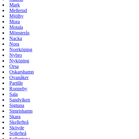
Mark
Mellerud
Mjölby
Mora
Motala
Mönsterås
Nacka
Nora
Norrköping
Nybro
Nyköping
Orsa
Oskarshamn
Ovanåker
Partille
Ronneby
Sala
Sandviken
Sigtuna
Simrishamn
Skara
Skellefteå
Skövde
Sollefteå
Sollentuna