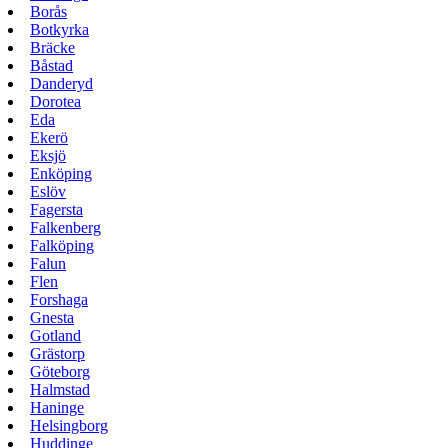
Borås
Botkyrka
Bräcke
Båstad
Danderyd
Dorotea
Eda
Ekerö
Eksjö
Enköping
Eslöv
Fagersta
Falkenberg
Falköping
Falun
Flen
Forshaga
Gnesta
Gotland
Grästorp
Göteborg
Halmstad
Haninge
Helsingborg
Huddinge