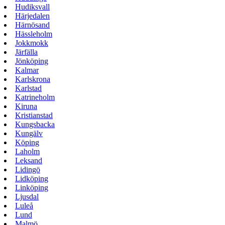
Hudiksvall
Härjedalen
Härnösand
Hässleholm
Jokkmokk
Järfälla
Jönköping
Kalmar
Karlskrona
Karlstad
Katrineholm
Kiruna
Kristianstad
Kungsbacka
Kungälv
Köping
Laholm
Leksand
Lidingö
Lidköping
Linköping
Ljusdal
Luleå
Lund
Malmö