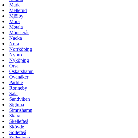
Mark
Mellerud
Mjölby
Mora
Motala
Mönsterås
Nacka
Nora
Norrköping
Nybro
Nyköping
Orsa
Oskarshamn
Ovanåker
Partille
Ronneby
Sala
Sandviken
Sigtuna
Simrishamn
Skara
Skellefteå
Skövde
Sollefteå
Sollentuna