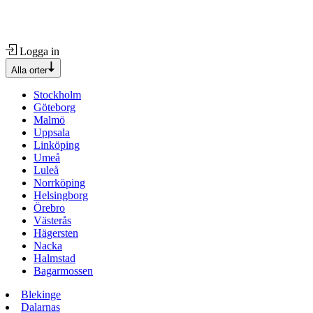
Logga in
Alla orter
Stockholm
Göteborg
Malmö
Uppsala
Linköping
Umeå
Luleå
Norrköping
Helsingborg
Örebro
Västerås
Hägersten
Nacka
Halmstad
Bagarmossen
Blekinge
Dalarnas