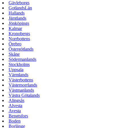
Gävleborgs
GotlandsLän
Hallands
Jämtlands
Jönköpings
Kalmar
Kronobergs
Norrbottens
Örebro
Östergötlands
Skåne
Södermanlands
Stockholms
Uppsala
Värmlands
Västerbottens
Västernorrlands
Västmanlands
Västra Götalands
Alingsås
Alvesta
Avesta
Bengtsfors
Boden
Borlänge