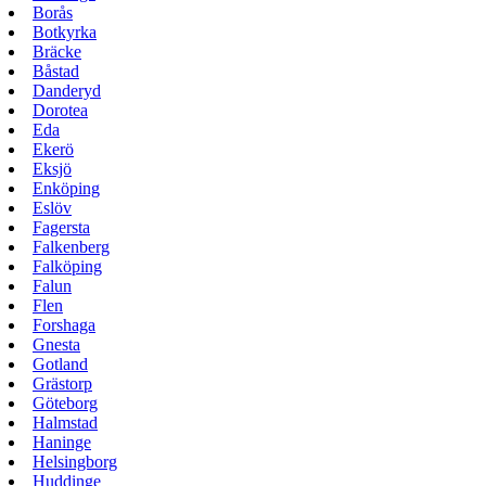
Borås
Botkyrka
Bräcke
Båstad
Danderyd
Dorotea
Eda
Ekerö
Eksjö
Enköping
Eslöv
Fagersta
Falkenberg
Falköping
Falun
Flen
Forshaga
Gnesta
Gotland
Grästorp
Göteborg
Halmstad
Haninge
Helsingborg
Huddinge