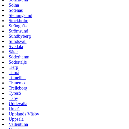
Solna
Sotenäs
Stenungsund
Stockholm
Strängnäs
Strömsund
Sundbyberg
Sundsvall
Svedala
Säter
Söderhamn
Södertälje
Tierp
Timrå
Tomelilla
Tranemo
Trelleborg
Tyresö
Täby
Uddevalla
Umeå
Upplands Väsby
Uppsala
Vallentuna