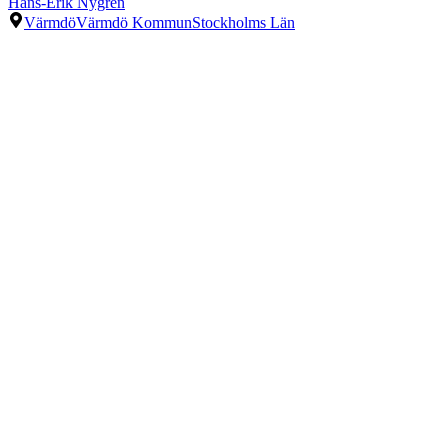
Hans-Erik Nygren
Värmdö
Värmdö Kommun
Stockholms Län