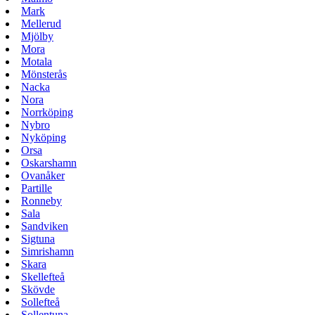
Mark
Mellerud
Mjölby
Mora
Motala
Mönsterås
Nacka
Nora
Norrköping
Nybro
Nyköping
Orsa
Oskarshamn
Ovanåker
Partille
Ronneby
Sala
Sandviken
Sigtuna
Simrishamn
Skara
Skellefteå
Skövde
Sollefteå
Sollentuna