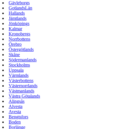
Gävleborgs
GotlandsLän
Hallands
Jämtlands
Jönköpings
Kalmar
Kronobergs
Norrbottens
Örebro
Östergötlands
Skåne
Södermanlands
Stockholms
Uppsala
Värmlands
Västerbottens
Västernorrlands
Västmanlands
Västra Götalands
Alingsås
Alvesta
Avesta
Bengtsfors
Boden
Borlänge