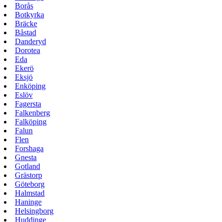
Borås
Botkyrka
Bräcke
Båstad
Danderyd
Dorotea
Eda
Ekerö
Eksjö
Enköping
Eslöv
Fagersta
Falkenberg
Falköping
Falun
Flen
Forshaga
Gnesta
Gotland
Grästorp
Göteborg
Halmstad
Haninge
Helsingborg
Huddinge