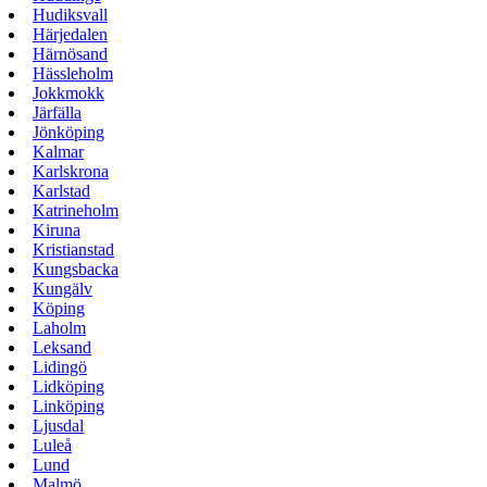
Hudiksvall
Härjedalen
Härnösand
Hässleholm
Jokkmokk
Järfälla
Jönköping
Kalmar
Karlskrona
Karlstad
Katrineholm
Kiruna
Kristianstad
Kungsbacka
Kungälv
Köping
Laholm
Leksand
Lidingö
Lidköping
Linköping
Ljusdal
Luleå
Lund
Malmö