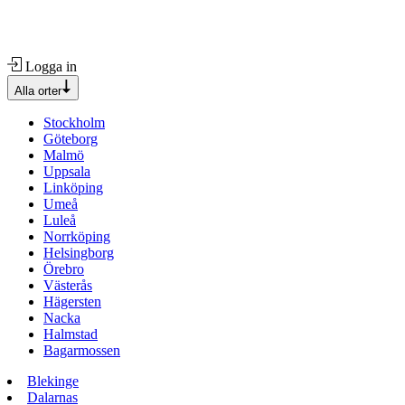
Logga in
Alla orter
Stockholm
Göteborg
Malmö
Uppsala
Linköping
Umeå
Luleå
Norrköping
Helsingborg
Örebro
Västerås
Hägersten
Nacka
Halmstad
Bagarmossen
Blekinge
Dalarnas