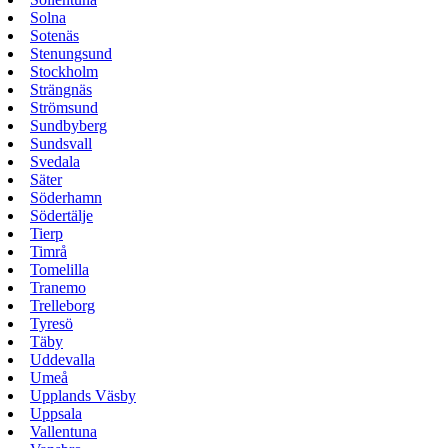
Solna
Sotenäs
Stenungsund
Stockholm
Strängnäs
Strömsund
Sundbyberg
Sundsvall
Svedala
Säter
Söderhamn
Södertälje
Tierp
Timrå
Tomelilla
Tranemo
Trelleborg
Tyresö
Täby
Uddevalla
Umeå
Upplands Väsby
Uppsala
Vallentuna