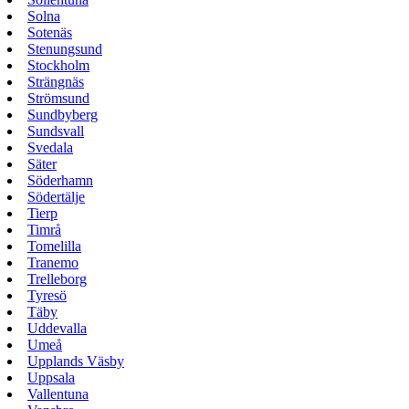
Solna
Sotenäs
Stenungsund
Stockholm
Strängnäs
Strömsund
Sundbyberg
Sundsvall
Svedala
Säter
Söderhamn
Södertälje
Tierp
Timrå
Tomelilla
Tranemo
Trelleborg
Tyresö
Täby
Uddevalla
Umeå
Upplands Väsby
Uppsala
Vallentuna