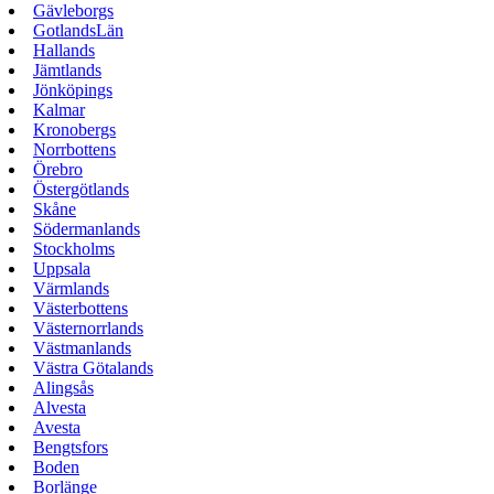
Gävleborgs
GotlandsLän
Hallands
Jämtlands
Jönköpings
Kalmar
Kronobergs
Norrbottens
Örebro
Östergötlands
Skåne
Södermanlands
Stockholms
Uppsala
Värmlands
Västerbottens
Västernorrlands
Västmanlands
Västra Götalands
Alingsås
Alvesta
Avesta
Bengtsfors
Boden
Borlänge