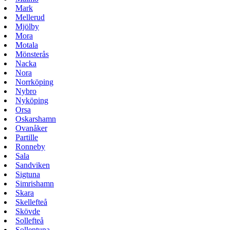
Mark
Mellerud
Mjölby
Mora
Motala
Mönsterås
Nacka
Nora
Norrköping
Nybro
Nyköping
Orsa
Oskarshamn
Ovanåker
Partille
Ronneby
Sala
Sandviken
Sigtuna
Simrishamn
Skara
Skellefteå
Skövde
Sollefteå
Sollentuna