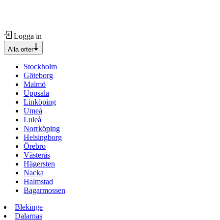
Logga in
Alla orter
Stockholm
Göteborg
Malmö
Uppsala
Linköping
Umeå
Luleå
Norrköping
Helsingborg
Örebro
Västerås
Hägersten
Nacka
Halmstad
Bagarmossen
Blekinge
Dalarnas