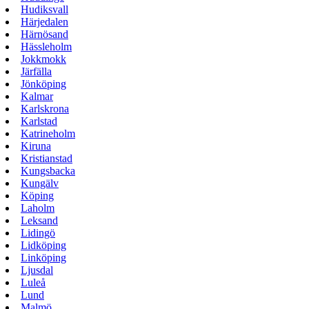
Hudiksvall
Härjedalen
Härnösand
Hässleholm
Jokkmokk
Järfälla
Jönköping
Kalmar
Karlskrona
Karlstad
Katrineholm
Kiruna
Kristianstad
Kungsbacka
Kungälv
Köping
Laholm
Leksand
Lidingö
Lidköping
Linköping
Ljusdal
Luleå
Lund
Malmö