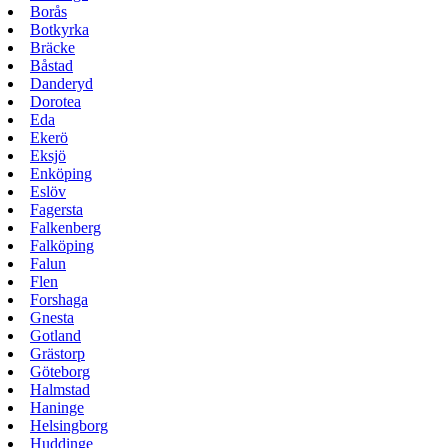
Borås
Botkyrka
Bräcke
Båstad
Danderyd
Dorotea
Eda
Ekerö
Eksjö
Enköping
Eslöv
Fagersta
Falkenberg
Falköping
Falun
Flen
Forshaga
Gnesta
Gotland
Grästorp
Göteborg
Halmstad
Haninge
Helsingborg
Huddinge