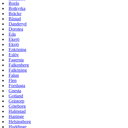
Borås
Botkyrka
Bräcke
Båstad
Danderyd
Dorotea
Eda
Ekerö
Eksjö
Enköping
Eslöv
Fagersta
Falkenberg
Falköping
Falun
Flen
Forshaga
Gnesta
Gotland
Grästorp
Göteborg
Halmstad
Haninge
Helsingborg
Huddinge