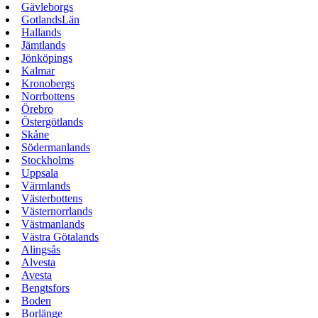
Gävleborgs
GotlandsLän
Hallands
Jämtlands
Jönköpings
Kalmar
Kronobergs
Norrbottens
Örebro
Östergötlands
Skåne
Södermanlands
Stockholms
Uppsala
Värmlands
Västerbottens
Västernorrlands
Västmanlands
Västra Götalands
Alingsås
Alvesta
Avesta
Bengtsfors
Boden
Borlänge