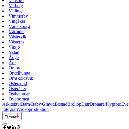
Vansbro
Varberg
Vellinge
Vimmerby
Vingåker
Vänersborg
Värmdö
Västervik
Västerås
Växjö
Ystad
Ånge
Åre
Örebro
Örkelljunga
Örnsköldsvik
Östersund
Österåker
Östhammar
Övertorneå
Arkitektur
Barn/Baby/Gravid
Bostad
Bröllop
Djur
Drönare/Flygfoto
Eve
fotografi
Videoproduktion
Filtrera