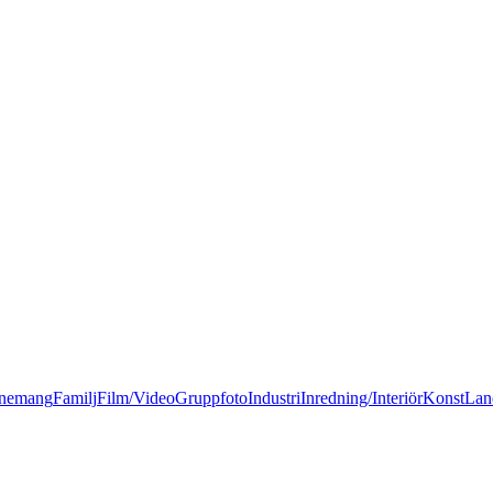
nemang
Familj
Film/Video
Gruppfoto
Industri
Inredning/Interiör
Konst
Lan