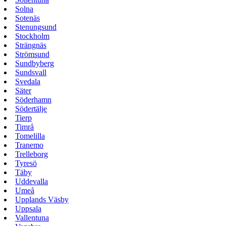
Solna
Sotenäs
Stenungsund
Stockholm
Strängnäs
Strömsund
Sundbyberg
Sundsvall
Svedala
Säter
Söderhamn
Södertälje
Tierp
Timrå
Tomelilla
Tranemo
Trelleborg
Tyresö
Täby
Uddevalla
Umeå
Upplands Väsby
Uppsala
Vallentuna