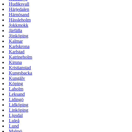
Hudiksvall
Härjedalen
Härnösand
Hässleholm
Jokkmokk
Järfälla
Jönköping
Kalmar
Karlskrona
Karlstad
Katrineholm
Kiruna
Kristianstad
Kungsbacka
Kungälv
Köping
Laholm
Leksand
Lidingö
Lidköping
Linköping
Ljusdal
Luleå
Lund
Malmö