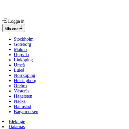
Logga in
Alla orter
Stockholm
Göteborg
Malmö
Uppsala
Linköping
Umeå
Luleå
Norrköping
Helsingborg
Örebro
Västerås
Hägersten
Nacka
Halmstad
Bagarmossen
Blekinge
Dalarnas