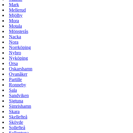
Mark
Mellerud
Mjölby
Mora
Motala
Mönsterås
Nacka
Nora
Norrköping
Nybro
Nyköping
Orsa
Oskarshamn
Ovanåker
Partille
Ronneby
Sala
Sandviken
Sigtuna
Simrishamn
Skara
Skellefteå
Skövde
Sollefteå
Sollentuna