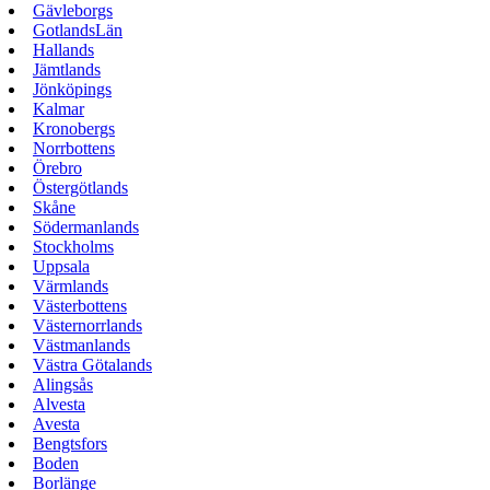
Gävleborgs
GotlandsLän
Hallands
Jämtlands
Jönköpings
Kalmar
Kronobergs
Norrbottens
Örebro
Östergötlands
Skåne
Södermanlands
Stockholms
Uppsala
Värmlands
Västerbottens
Västernorrlands
Västmanlands
Västra Götalands
Alingsås
Alvesta
Avesta
Bengtsfors
Boden
Borlänge