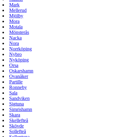
Mark
Mellerud
Mjölby
Mora
Motala
Mönsterås
Nacka
Nora
Norrköping
Nybro
Nyköping
Orsa
Oskarshamn
Ovanåker
Partille
Ronneby
Sala
Sandviken
Sigtuna
Simrishamn
Skara
Skellefteå
Skövde
Sollefteå
Sollentuna