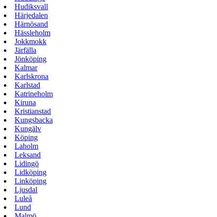
Hudiksvall
Härjedalen
Härnösand
Hässleholm
Jokkmokk
Järfälla
Jönköping
Kalmar
Karlskrona
Karlstad
Katrineholm
Kiruna
Kristianstad
Kungsbacka
Kungälv
Köping
Laholm
Leksand
Lidingö
Lidköping
Linköping
Ljusdal
Luleå
Lund
Malmö