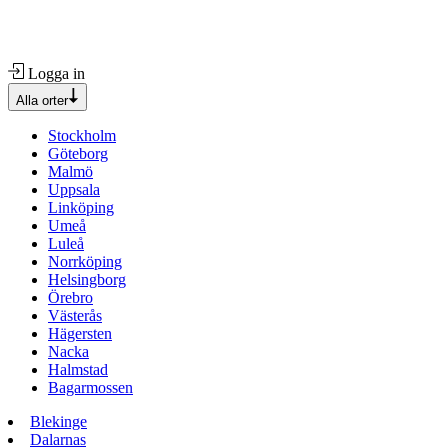
Logga in
Alla orter
Stockholm
Göteborg
Malmö
Uppsala
Linköping
Umeå
Luleå
Norrköping
Helsingborg
Örebro
Västerås
Hägersten
Nacka
Halmstad
Bagarmossen
Blekinge
Dalarnas