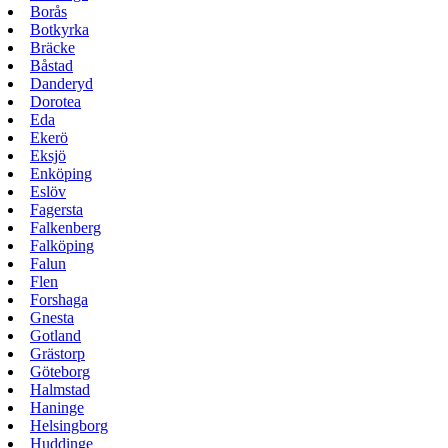
Borås
Botkyrka
Bräcke
Båstad
Danderyd
Dorotea
Eda
Ekerö
Eksjö
Enköping
Eslöv
Fagersta
Falkenberg
Falköping
Falun
Flen
Forshaga
Gnesta
Gotland
Grästorp
Göteborg
Halmstad
Haninge
Helsingborg
Huddinge