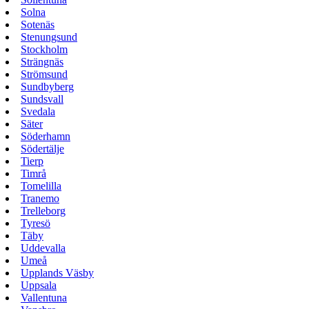
Solna
Sotenäs
Stenungsund
Stockholm
Strängnäs
Strömsund
Sundbyberg
Sundsvall
Svedala
Säter
Söderhamn
Södertälje
Tierp
Timrå
Tomelilla
Tranemo
Trelleborg
Tyresö
Täby
Uddevalla
Umeå
Upplands Väsby
Uppsala
Vallentuna