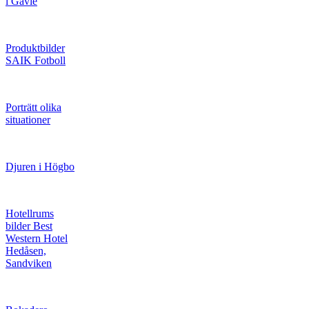
i Gävle
Produktbilder
SAIK Fotboll
Porträtt olika
situationer
Djuren i Högbo
Hotellrums
bilder Best
Western Hotel
Hedåsen,
Sandviken