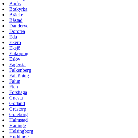
Borås
Botkyrka
Bräcke
Båstad
Danderyd
Dorotea
Eda
Ekerö
Eksjö
Enköping
Eslöv
Fagersta
Falkenberg
Falköping
Falun
Flen
Forshaga
Gnesta
Gotland
Grästorp
Göteborg
Halmstad
Haninge
Helsingborg
Huddinge