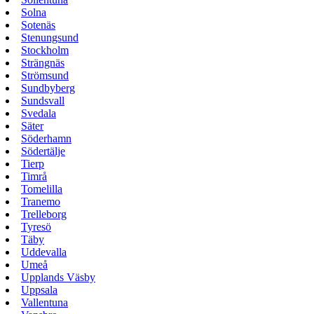
Solna
Sotenäs
Stenungsund
Stockholm
Strängnäs
Strömsund
Sundbyberg
Sundsvall
Svedala
Säter
Söderhamn
Södertälje
Tierp
Timrå
Tomelilla
Tranemo
Trelleborg
Tyresö
Täby
Uddevalla
Umeå
Upplands Väsby
Uppsala
Vallentuna