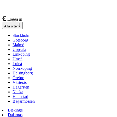
Logga in
Alla orter
Stockholm
Göteborg
Malmö
Uppsala
Linköping
Umeå
Luleå
Norrköping
Helsingborg
Örebro
Västerås
Hägersten
Nacka
Halmstad
Bagarmossen
Blekinge
Dalarnas