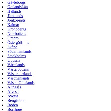
Gävleborgs
GotlandsLän
Hallands
Jämtlands
Jönköpings
Kalmar
Kronobergs
Norrbottens
Örebro
Östergötlands
Skåne
Södermanlands
Stockholms
Uppsala
Värmlands
Västerbottens
Västernorrlands
Västmanlands
Västra Götalands
Alingsås
Alvesta
Avesta
Bengtsfors
Boden
Borlänge