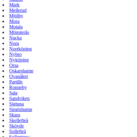
Mark
Mellerud
Mjölby
Mora
Motala
Mönsterås
Nacka
Nora
Norrköping
Nybro
Nyköping
Orsa
Oskarshamn
Ovanåker
Partille
Ronneby
Sala
Sandviken
Sigtuna
Simrishamn
Skara
Skellefteå
Skövde
Sollefteå
Sollentuna