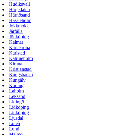
Hudiksvall
Härjedalen
Härnösand
Hässleholm
Jokkmokk
Järfälla
Jönköping
Kalmar
Karlskrona
Karlstad
Katrineholm
Kiruna
Kristianstad
Kungsbacka
Kungälv
Köping
Laholm
Leksand
Lidingö
Lidköping
Linköping
Ljusdal
Luleå
Lund
Malmö