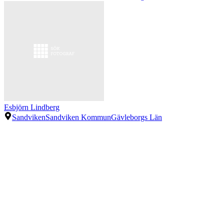
Esbjörn Lindberg
Sandviken
Sandviken Kommun
Gävleborgs Län