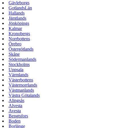
Gävleborgs
GotlandsLän
Hallands
Jämtlands
Jönköpings
Kalmar
Kronobergs
Norrbottens
Örebro
Östergötlands
Skåne
Södermanlands
Stockholms
Uppsala
Värmlands
Västerbottens
Västernorrlands
Västmanlands
Västra Götalands
Alingsås
Alvesta
Avesta
Bengtsfors
Boden
Borlänge