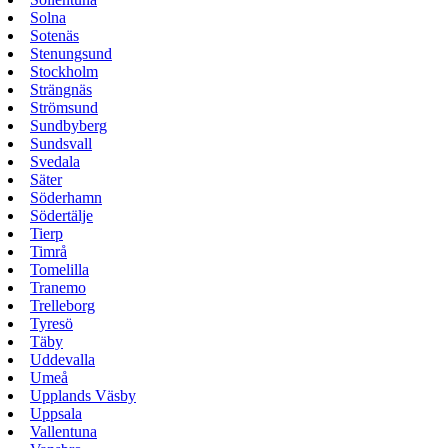
Solna
Sotenäs
Stenungsund
Stockholm
Strängnäs
Strömsund
Sundbyberg
Sundsvall
Svedala
Säter
Söderhamn
Södertälje
Tierp
Timrå
Tomelilla
Tranemo
Trelleborg
Tyresö
Täby
Uddevalla
Umeå
Upplands Väsby
Uppsala
Vallentuna