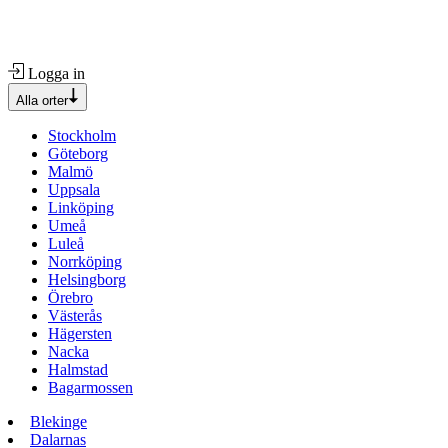
Logga in
Alla orter
Stockholm
Göteborg
Malmö
Uppsala
Linköping
Umeå
Luleå
Norrköping
Helsingborg
Örebro
Västerås
Hägersten
Nacka
Halmstad
Bagarmossen
Blekinge
Dalarnas