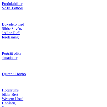
Produktbilder
SAIK Fotboll
Bokadero med
Sibbe Silvèn,
"AI or Die"
föreläsning
Porträtt olika
situationer
Djuren i Högbo
Hotellrums
bilder Best
Western Hotel
Hedåsen,