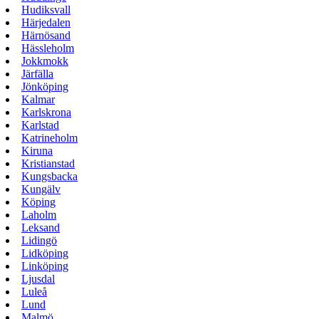
Hudiksvall
Härjedalen
Härnösand
Hässleholm
Jokkmokk
Järfälla
Jönköping
Kalmar
Karlskrona
Karlstad
Katrineholm
Kiruna
Kristianstad
Kungsbacka
Kungälv
Köping
Laholm
Leksand
Lidingö
Lidköping
Linköping
Ljusdal
Luleå
Lund
Malmö