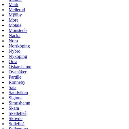
Mark
Mellerud
Mjölby
Mora
Motala
Mönsterås
Nacka
Nora
Norrköping
Nybro
Nyköping
Orsa
Oskarshamn
Ovanåker
Partille
Ronneby
Sala
Sandviken
Sigtuna
Simrishamn
Skara
Skellefteå
Skövde
Sollefteå
Sollentuna