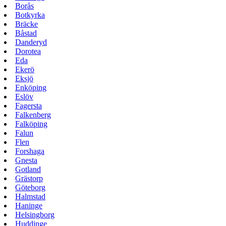
Borås
Botkyrka
Bräcke
Båstad
Danderyd
Dorotea
Eda
Ekerö
Eksjö
Enköping
Eslöv
Fagersta
Falkenberg
Falköping
Falun
Flen
Forshaga
Gnesta
Gotland
Grästorp
Göteborg
Halmstad
Haninge
Helsingborg
Huddinge