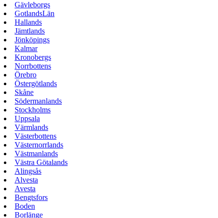
Gävleborgs
GotlandsLän
Hallands
Jämtlands
Jönköpings
Kalmar
Kronobergs
Norrbottens
Örebro
Östergötlands
Skåne
Södermanlands
Stockholms
Uppsala
Värmlands
Västerbottens
Västernorrlands
Västmanlands
Västra Götalands
Alingsås
Alvesta
Avesta
Bengtsfors
Boden
Borlänge