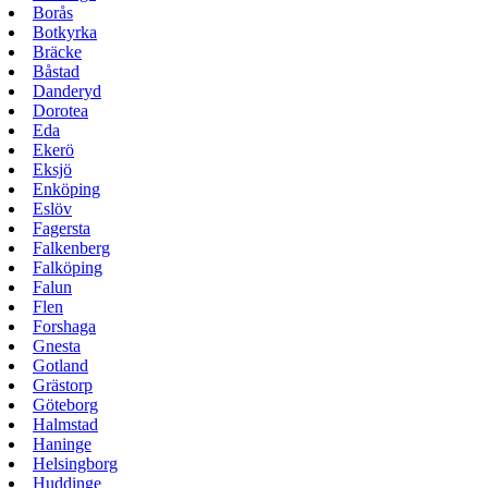
Borås
Botkyrka
Bräcke
Båstad
Danderyd
Dorotea
Eda
Ekerö
Eksjö
Enköping
Eslöv
Fagersta
Falkenberg
Falköping
Falun
Flen
Forshaga
Gnesta
Gotland
Grästorp
Göteborg
Halmstad
Haninge
Helsingborg
Huddinge