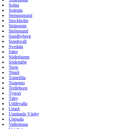
Solna
Sotenäs
Stenungsund
Stockholm
Strängnäs
Strömsund
Sundbyberg
Sundsvall
Svedala
Säter
Söderhamn
Södertälje
Tierp
Timrå
Tomelilla
Tranemo
Trelleborg
Tyresö
Täby
Uddevalla
Umeå
Upplands Väsby
Uppsala
Vallentuna