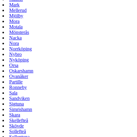
Mark
Mellerud
Mjölby
Mora
Motala
Mönsterås
Nacka
Nora
Norrköping
Nybro
Nyköping
Orsa
Oskarshamn
Ovanåker
Partille
Ronneby
Sala
Sandviken
Sigtuna
Simrishamn
Skara
Skellefteå
Skövde
Sollefteå
Sollentuna