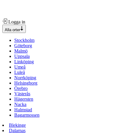
Logga in
Alla orter
Stockholm
Göteborg
Malmö
Uppsala
Linköping
Umeå
Luleå
Norrköping
Helsingborg
Örebro
Västerås
Hägersten
Nacka
Halmstad
Bagarmossen
Blekinge
Dalarnas