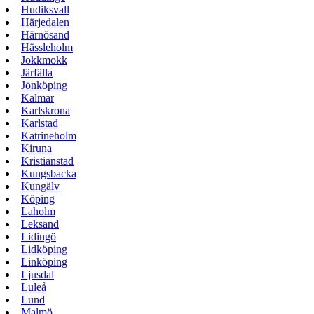
Hudiksvall
Härjedalen
Härnösand
Hässleholm
Jokkmokk
Järfälla
Jönköping
Kalmar
Karlskrona
Karlstad
Katrineholm
Kiruna
Kristianstad
Kungsbacka
Kungälv
Köping
Laholm
Leksand
Lidingö
Lidköping
Linköping
Ljusdal
Luleå
Lund
Malmö