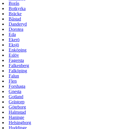
Borås
Botkyrka
Bräcke
Båstad
Danderyd
Dorotea
Eda
Ekerö
Eksjö
Enköping
Eslöv
Fagersta
Falkenberg
Falköping
Falun
Flen
Forshaga
Gnesta
Gotland
Grästorp
Göteborg
Halmstad
Haninge
Helsingborg
Huddinge