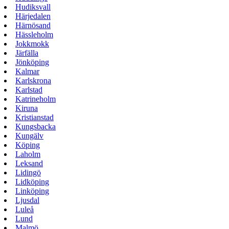
Hudiksvall
Härjedalen
Härnösand
Hässleholm
Jokkmokk
Järfälla
Jönköping
Kalmar
Karlskrona
Karlstad
Katrineholm
Kiruna
Kristianstad
Kungsbacka
Kungälv
Köping
Laholm
Leksand
Lidingö
Lidköping
Linköping
Ljusdal
Luleå
Lund
Malmö