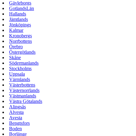
Gävleborgs
GotlandsLän
Hallands
Jämtlands
Jönköpings
Kalmar
Kronobergs
Norrbottens
Örebro
Östergötlands
Skåne
Södermanlands
Stockholms
Uppsala
Värmlands
Västerbottens
Västernorrlands
Västmanlands
Västra Götalands
Alingsås
Alvesta
Avesta
Bengtsfors
Boden
Borlänge