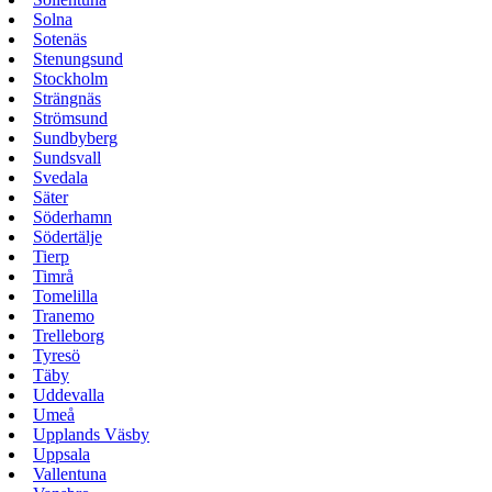
Solna
Sotenäs
Stenungsund
Stockholm
Strängnäs
Strömsund
Sundbyberg
Sundsvall
Svedala
Säter
Söderhamn
Södertälje
Tierp
Timrå
Tomelilla
Tranemo
Trelleborg
Tyresö
Täby
Uddevalla
Umeå
Upplands Väsby
Uppsala
Vallentuna