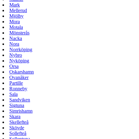
Mark
Mellerud
Mjölby
Mora
Motala
Mönsterås
Nacka
Nora
Norrköping
Nybro
Nyköping
Orsa
Oskarshamn
Ovanåker
Partille
Ronneby
Sala
Sandviken
Sigtuna
Simrishamn
Skara
Skellefteå
Skövde
Sollefteå
Sollentuna