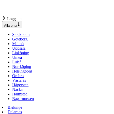
Logga in
Alla orter
Stockholm
Göteborg
Malmö
Uppsala
Linköping
Umeå
Luleå
Norrköping
Helsingborg
Örebro
Västerås
Hägersten
Nacka
Halmstad
Bagarmossen
Blekinge
Dalarnas