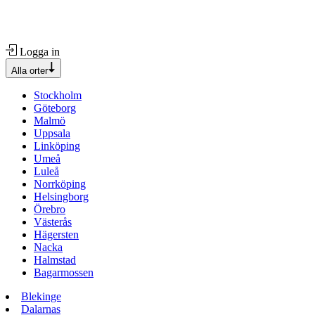
Logga in
Alla orter
Stockholm
Göteborg
Malmö
Uppsala
Linköping
Umeå
Luleå
Norrköping
Helsingborg
Örebro
Västerås
Hägersten
Nacka
Halmstad
Bagarmossen
Blekinge
Dalarnas