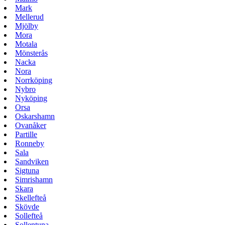
Mark
Mellerud
Mjölby
Mora
Motala
Mönsterås
Nacka
Nora
Norrköping
Nybro
Nyköping
Orsa
Oskarshamn
Ovanåker
Partille
Ronneby
Sala
Sandviken
Sigtuna
Simrishamn
Skara
Skellefteå
Skövde
Sollefteå
Sollentuna