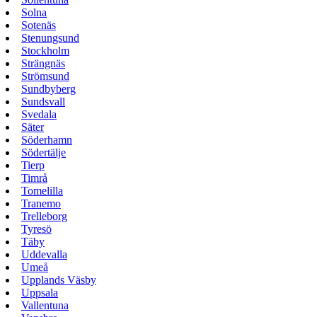
Solna
Sotenäs
Stenungsund
Stockholm
Strängnäs
Strömsund
Sundbyberg
Sundsvall
Svedala
Säter
Söderhamn
Södertälje
Tierp
Timrå
Tomelilla
Tranemo
Trelleborg
Tyresö
Täby
Uddevalla
Umeå
Upplands Väsby
Uppsala
Vallentuna