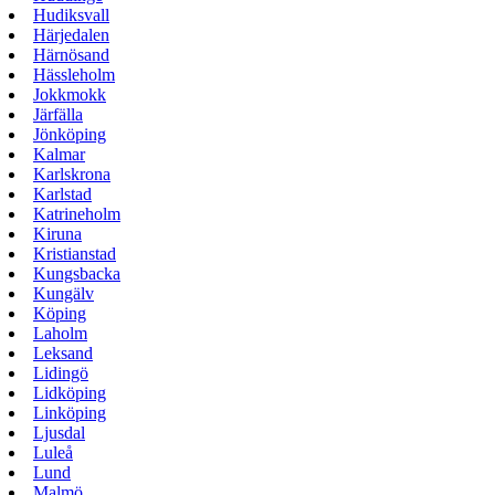
Hudiksvall
Härjedalen
Härnösand
Hässleholm
Jokkmokk
Järfälla
Jönköping
Kalmar
Karlskrona
Karlstad
Katrineholm
Kiruna
Kristianstad
Kungsbacka
Kungälv
Köping
Laholm
Leksand
Lidingö
Lidköping
Linköping
Ljusdal
Luleå
Lund
Malmö