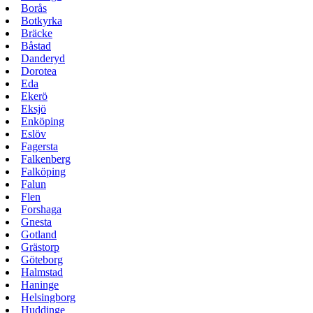
Borås
Botkyrka
Bräcke
Båstad
Danderyd
Dorotea
Eda
Ekerö
Eksjö
Enköping
Eslöv
Fagersta
Falkenberg
Falköping
Falun
Flen
Forshaga
Gnesta
Gotland
Grästorp
Göteborg
Halmstad
Haninge
Helsingborg
Huddinge