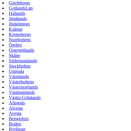
Gävleborgs
GotlandsLän
Hallands
Jämtlands
Jönköpings
Kalmar
Kronobergs
Norrbottens
Örebro
Östergötlands
Skåne
Södermanlands
Stockholms
Uppsala
Värmlands
Västerbottens
Västernorrlands
Västmanlands
Västra Götalands
Alingsås
Alvesta
Avesta
Bengtsfors
Boden
Borlänge