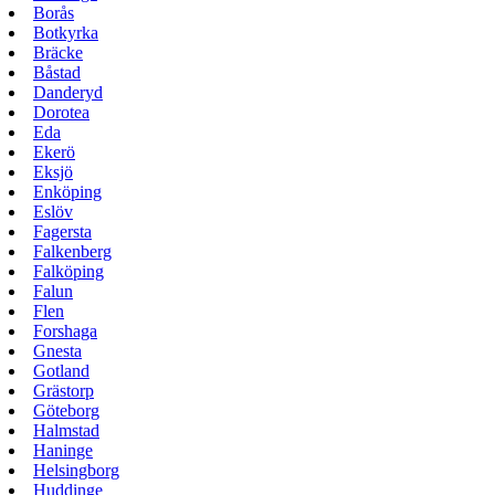
Borås
Botkyrka
Bräcke
Båstad
Danderyd
Dorotea
Eda
Ekerö
Eksjö
Enköping
Eslöv
Fagersta
Falkenberg
Falköping
Falun
Flen
Forshaga
Gnesta
Gotland
Grästorp
Göteborg
Halmstad
Haninge
Helsingborg
Huddinge