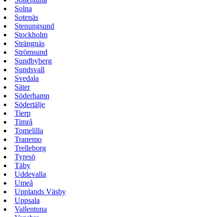
Solna
Sotenäs
Stenungsund
Stockholm
Strängnäs
Strömsund
Sundbyberg
Sundsvall
Svedala
Säter
Söderhamn
Södertälje
Tierp
Timrå
Tomelilla
Tranemo
Trelleborg
Tyresö
Täby
Uddevalla
Umeå
Upplands Väsby
Uppsala
Vallentuna