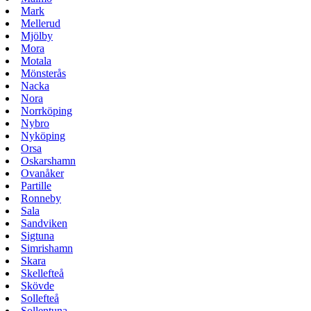
Mark
Mellerud
Mjölby
Mora
Motala
Mönsterås
Nacka
Nora
Norrköping
Nybro
Nyköping
Orsa
Oskarshamn
Ovanåker
Partille
Ronneby
Sala
Sandviken
Sigtuna
Simrishamn
Skara
Skellefteå
Skövde
Sollefteå
Sollentuna