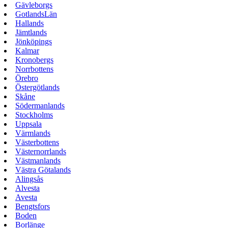
Gävleborgs
GotlandsLän
Hallands
Jämtlands
Jönköpings
Kalmar
Kronobergs
Norrbottens
Örebro
Östergötlands
Skåne
Södermanlands
Stockholms
Uppsala
Värmlands
Västerbottens
Västernorrlands
Västmanlands
Västra Götalands
Alingsås
Alvesta
Avesta
Bengtsfors
Boden
Borlänge