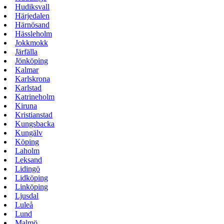
Hudiksvall
Härjedalen
Härnösand
Hässleholm
Jokkmokk
Järfälla
Jönköping
Kalmar
Karlskrona
Karlstad
Katrineholm
Kiruna
Kristianstad
Kungsbacka
Kungälv
Köping
Laholm
Leksand
Lidingö
Lidköping
Linköping
Ljusdal
Luleå
Lund
Malmö