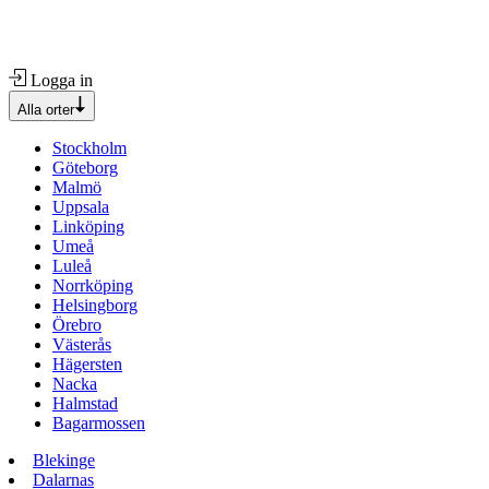
Logga in
Alla orter
Stockholm
Göteborg
Malmö
Uppsala
Linköping
Umeå
Luleå
Norrköping
Helsingborg
Örebro
Västerås
Hägersten
Nacka
Halmstad
Bagarmossen
Blekinge
Dalarnas