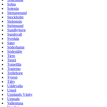
Solna
Sotenäs
Stenungsund
Stockholm
Strängnäs
Strömsund
Sundbyberg
Sundsvall
Svedala
Säter
Söderhamn
Södertälje
Tierp
Timrå
Tomelilla
Tranemo
Trelleborg
Tyresö
Täby
Uddevalla
Umeå
Upplands Väsby
Uppsala
Vallentuna