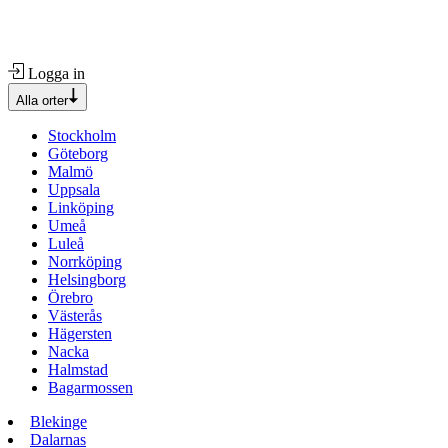
Logga in
Alla orter
Stockholm
Göteborg
Malmö
Uppsala
Linköping
Umeå
Luleå
Norrköping
Helsingborg
Örebro
Västerås
Hägersten
Nacka
Halmstad
Bagarmossen
Blekinge
Dalarnas