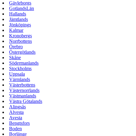
Gävleborgs
GotlandsLän
Hallands
Jämtlands
Jönköpings
Kalmar
Kronobergs
Norrbottens
Örebro
Östergötlands
Skåne
Södermanlands
Stockholms
Uppsala
Värmlands
Västerbottens
Västernorrlands
Västmanlands
Västra Götalands
Alingsås
Alvesta
Avesta
Bengtsfors
Boden
Borlänge