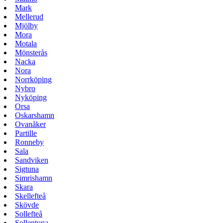
Mark
Mellerud
Mjölby
Mora
Motala
Mönsterås
Nacka
Nora
Norrköping
Nybro
Nyköping
Orsa
Oskarshamn
Ovanåker
Partille
Ronneby
Sala
Sandviken
Sigtuna
Simrishamn
Skara
Skellefteå
Skövde
Sollefteå
Sollentuna