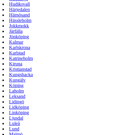
Hudiksvall
Härjedalen
Härnösand
Hässleholm
Jokkmokk
Järfälla
Jönköping
Kalmar
Karlskrona
Karlstad
Katrineholm
Kiruna
Kristianstad
Kungsbacka
Kungälv
Köping
Laholm
Leksand
Lidingö
Lidköping
Linköping
Ljusdal
Luleå
Lund
Malmö