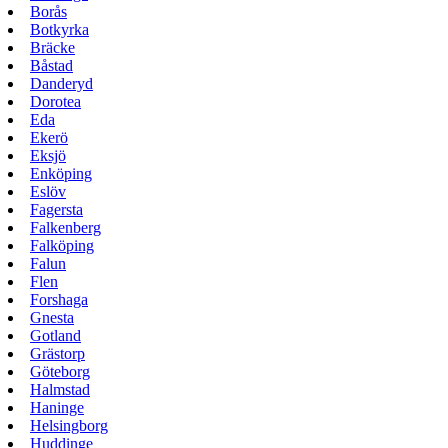
Borås
Botkyrka
Bräcke
Båstad
Danderyd
Dorotea
Eda
Ekerö
Eksjö
Enköping
Eslöv
Fagersta
Falkenberg
Falköping
Falun
Flen
Forshaga
Gnesta
Gotland
Grästorp
Göteborg
Halmstad
Haninge
Helsingborg
Huddinge