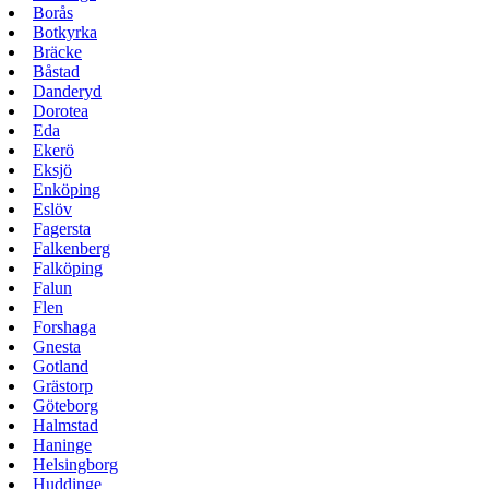
Borås
Botkyrka
Bräcke
Båstad
Danderyd
Dorotea
Eda
Ekerö
Eksjö
Enköping
Eslöv
Fagersta
Falkenberg
Falköping
Falun
Flen
Forshaga
Gnesta
Gotland
Grästorp
Göteborg
Halmstad
Haninge
Helsingborg
Huddinge