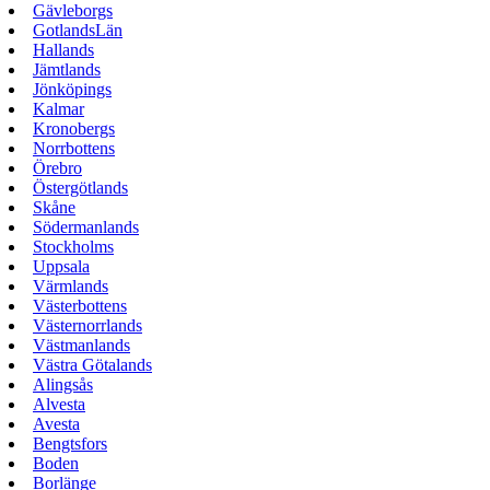
Gävleborgs
GotlandsLän
Hallands
Jämtlands
Jönköpings
Kalmar
Kronobergs
Norrbottens
Örebro
Östergötlands
Skåne
Södermanlands
Stockholms
Uppsala
Värmlands
Västerbottens
Västernorrlands
Västmanlands
Västra Götalands
Alingsås
Alvesta
Avesta
Bengtsfors
Boden
Borlänge