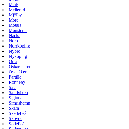
Mark
Mellerud
Mjölby
Mora
Motala
Mönsterås
Nacka
Nora
Norrköping
Nybro
Nyköping
Orsa
Oskarshamn
Ovanåker
Partille
Ronneby
Sala
Sandviken
Sigtuna
Simrishamn
Skara
Skellefteå
Skövde
Sollefteå
Sollentuna