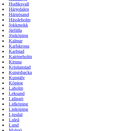
Hudiksvall
Härjedalen
Härnösand
Hässleholm
Jokkmokk
Järfälla
Jönköping
Kalmar
Karlskrona
Karlstad
Katrineholm
Kiruna
Kristianstad
Kungsbacka
Kungälv
Köping
Laholm
Leksand
Lidingö
Lidköping
Linköping
Ljusdal
Luleå
Lund
Malmö