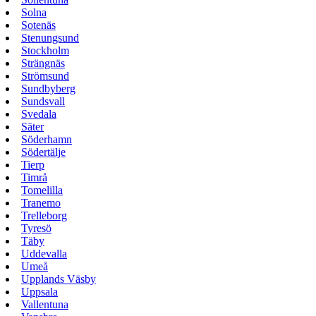
Solna
Sotenäs
Stenungsund
Stockholm
Strängnäs
Strömsund
Sundbyberg
Sundsvall
Svedala
Säter
Söderhamn
Södertälje
Tierp
Timrå
Tomelilla
Tranemo
Trelleborg
Tyresö
Täby
Uddevalla
Umeå
Upplands Väsby
Uppsala
Vallentuna