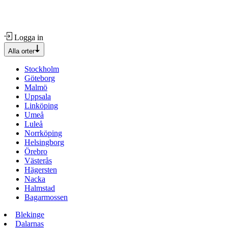
Logga in
Alla orter
Stockholm
Göteborg
Malmö
Uppsala
Linköping
Umeå
Luleå
Norrköping
Helsingborg
Örebro
Västerås
Hägersten
Nacka
Halmstad
Bagarmossen
Blekinge
Dalarnas